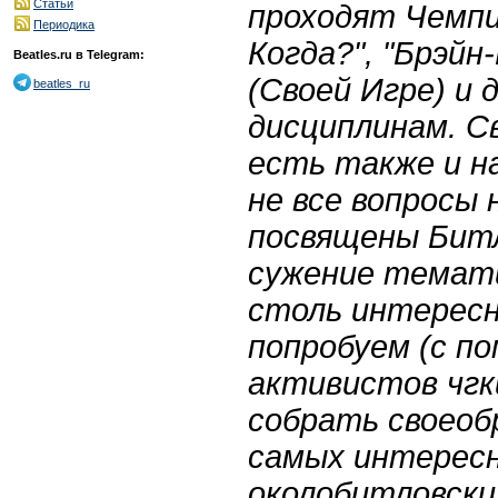
Статьи
проходят Чемпи
Периодика
Когда?", "Брэйн-
Beatles.ru в Telegram:
(Своей Игре) и 
beatles_ru
дисциплинам. С
есть также и на
не все вопросы
посвящены Битл
сужение темати
столь интересн
попробуем (с по
активистов чгк
собрать своеоб
самых интересн
околобитловски