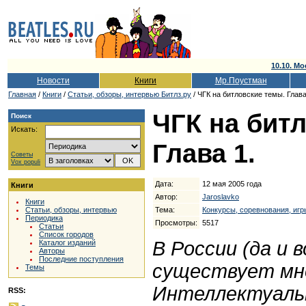
10.10. Мо
Новости
Книги
Мр.Поустман
Главная
/
Книги
/
Cтатьи, обзоры, интервью Битлз.ру
/ ЧГК на битловские темы. Глава
ЧГК на бит
Поиск
Искать:
Глава 1.
Советы
Vox populi
Дата:
12 мая 2005 года
Книги
Автор:
Jaroslavko
Книги
Тема:
Конкурсы, соревнования, игр
Статьи, обзоры, интервью
Периодика
Просмотры:
5517
Статьи
Список городов
В России (да и в
Каталог изданий
Авторы
Последние поступления
существует мн
Темы
Интеллектуальн
RSS: