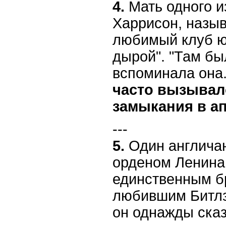
4.
Мать одного и
Харрисон, назыв
любимый клуб юн
дырой". "Там бы
вспоминала она
часто вызывал
замыкания в а
---
5.
Один англича
орденом Ленина
единственным б
любившим Битлз.
он однажды ска