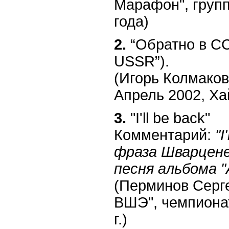
Марафон", груп
года)
2.
“Обратно в СС
USSR”).
(Игорь Колмаков
Апрель 2002, Х
3.
"I'll be back"
Комментарий:
"I
фраза Шварцене
песня альбома "A
(Перминов Серге
ВШЭ", чемпиона
г.)