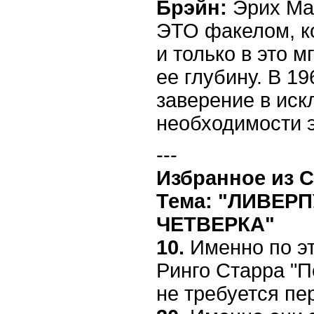
Брэйн:
Эрих Ма
ЭТО факелом, ко
и только в это 
ее глубину. В 1
заверение в ис
необходимости э
---
Избранное из 
Тема: "ЛИВЕР
ЧЕТВЕРКА"
10.
Именно по э
Ринго Старра "
не требуется пе