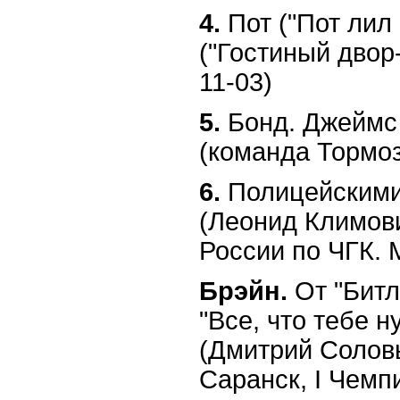
4.
Пот ("Пот лил 
("Гостиный двор-
11-03)
5.
Бонд. Джеймс
(команда Тормо
6.
Полицейскими
(Леонид Климови
России по ЧГК. 
Брэйн.
От "Битл
"Все, что тебе н
(Дмитрий Соловь
Саранск, I Чемп