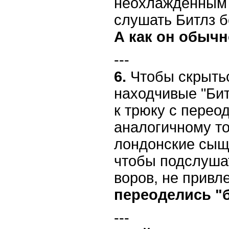
неохлажденным -
слушать Битлз б
А как он обыч
---
6.
Чтобы скрытьс
находчивые "Би
к трюку с перео
аналогичному то
лондонские сыщи
чтобы подслуша
воров, не привл
переоделись "
---