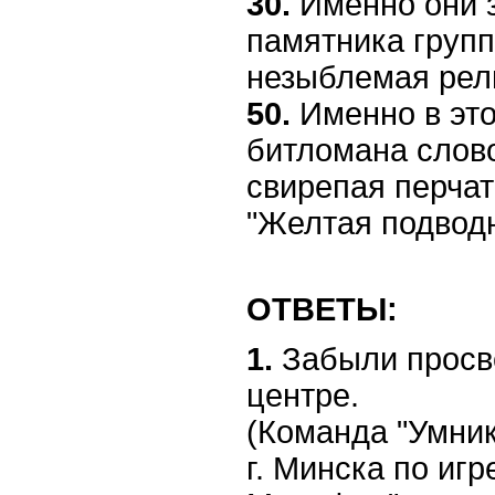
30.
Именно они 
памятника групп
незыблемая рел
50.
Именно в это
битломана слов
свирепая перча
"Желтая подводн
ОТВЕТЫ:
1.
Забыли просв
центре.
(Команда "Умник
г. Минска по иг