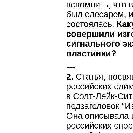
вспомнить, что 
был слесарем, и
состоялась.
Как
совершили изг
сигнального э
пластинки?
---
2.
Статья, посв
российских оли
в Солт-Лейк-Сит
подзаголовок “И
Она описывала 
российских спо