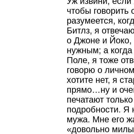
Уж извини, если
чтобы говорить о
разумеется, ког
Битлз, я отвечаю
о Джоне и Йоко,
нужным; а когда
Поле, я тоже от
говорю о личном,
хотите нет, я ст
прямо…ну и очев
печатают тольк
подробности. Я 
мужа. Мне его ж
«довольно милы