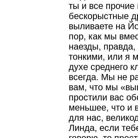
ты и все прочие
бескорыстные др
выливаете на Йо
пор, как мы вме
наезды, правда,
тонкими, или я м
духе среднего к
всегда. Мы не р
вам, что мы «вы
простили вас об
меньшее, что и 
для нас, велик
Линда, если тебе
говорю, то прост