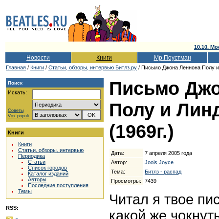
10.10. Мо
Новости
Книги
Мр.Поустман
Главная
/
Книги
/
Cтатьи, обзоры, интервью Битлз.ру
/ Письмо Джона Леннона Полу и 
Письмо Джо
Поиск
Искать:
Полу и Лин
Советы
Vox populi
(1969г.)
Книги
Книги
Статьи, обзоры, интервью
Дата:
7 апреля 2005 года
Периодика
Статьи
Автор:
Jools Joyce
Список городов
Тема:
Битлз - распад
Каталог изданий
Авторы
Просмотры:
7439
Последние поступления
Темы
Читал я твое пи
RSS:
какой же чокнут