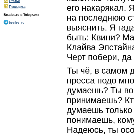
Статьи
его накарякал. 
Периодика
на последнюю ст
Beatles.ru в Telegram:
beatles_ru
выяснить. Я гада
быть: Квини? М
Клайва Эпстайн
Черт побери, да
Ты чё, в самом 
пресса подо мно
думаешь? Ты во
принимаешь? Кт
думаешь только 
понимаешь, ком
Надеюсь, ты осо