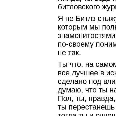
битловского жур
Я не Битлз стыжу
которым мы поль
знаменитостями.
по-своему поним
не так.
Ты что, на само
все лучшее в ис
сделано под вл
думаю, что ты на
Пол, ты, правда,
ты перестанешь 
тогда ты и очне