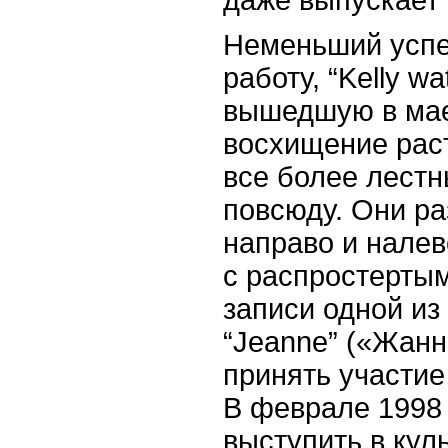
Неменьший успе
работу, “
Kelly
wa
вышедшую в мае
восхищение раст
все более лестн
повсюду. Они р
направо и налев
с распростерты
записи одной из
“
Jeanne
” («Жанн
принять участие
В феврале 1998 
выступить в кул