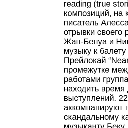
reading (tr
u
e stor
композиций, на 
писатель Алесса
отрывки своего 
Жан-Бенуа и Ни
музыку к балет
Прейлокай “Near 
промежутке меж
работами групп
находить время
выступлений. 22
аккомпанируют 
скандальному к
музыканту Беку