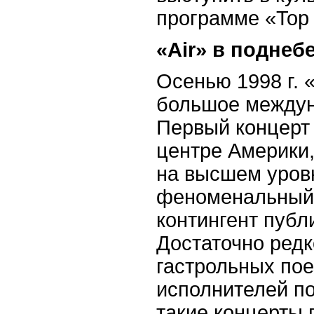
программе «
Top
«
Air
» в поднеб
Осенью 1998 г. 
большое междун
Первый концерт 
центре Америки,
на высшем уровн
феноменальный,
контингент публ
Достаточно редк
гастрольных по
исполнителей п
такие концерты 