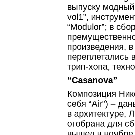
выпуску модный
vol
1”,
инструмен
“
Modulor
”; в сб
премущественно
произведения, в
переплетались в
трип-хопа, техно
“
Casanova
”
Композиция Ник
себя “
Air
”) – да
в архитектуре, 
отобрана для сб
вышел в ноябре 1