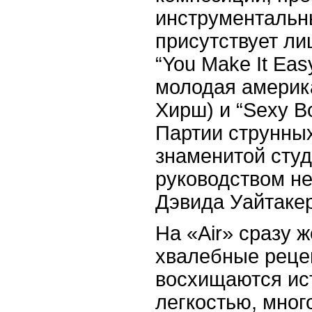
инструментальн
присутствует лиш
“
You
Make
It
Eas
молодая америк
Хирш) и “
Sexy
B
Партии струнны
знаменитой сту
руководством не
Дэвида Уайтакер
На «
Air
» сразу 
хвалебные реце
восхищаются ис
легкостью, мно