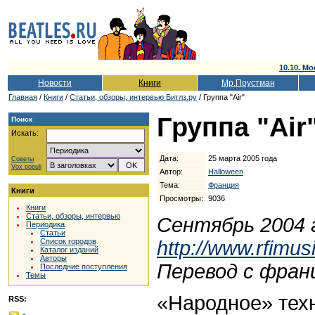
10.10. Мо
Новости
Книги
Мр.Поустман
Главная
/
Книги
/
Cтатьи, обзоры, интервью Битлз.ру
/ Группа "Air"
Группа "Air
Поиск
Искать:
Дата:
25 марта 2005 года
Советы
Vox populi
Автор:
Halloween
Тема:
Франция
Книги
Просмотры:
9036
Книги
Статьи, обзоры, интервью
Сентябрь 2004 
Периодика
Статьи
http://www.rfimu
Список городов
Каталог изданий
Авторы
Перевод с фран
Последние поступления
Темы
«Народное» техн
RSS: