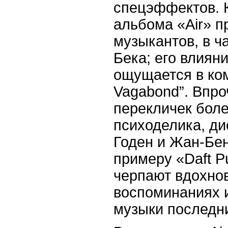
спецэффектов. К
альбома «
Air
» п
музыкантов, в ч
Бека; его влиян
ощущается в ко
Vagabond
”. Впр
перекличек боле
психоделика, ди
Годен и Жан-Бен
примеру «
Daft
P
черпают вдохнов
воспоминаниях 
музыки последни