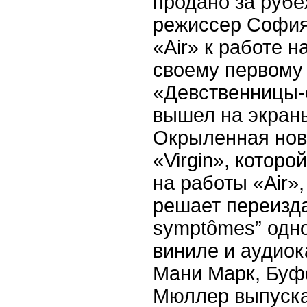
продано за руб
режиссер София
«
Air
» к работе н
своему первому
«Девственницы-
вышел на экраны
Окрыленная нов
«
Virgin
», которо
на работы «
Air
»,
решает переизда
sympt
ô
mes
” од
виниле и аудиок
Мани Марк, Буф
Мюллер выпуска