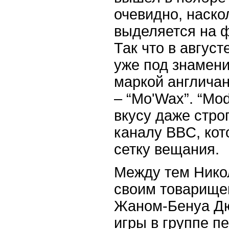
очевидно, наско
выделяется на ф
Так что в август
уже под знамени
маркой англича
– “
Mo
'
Wax
”.
“
Mod
вкусу даже стро
каналу
BBC
, ко
сетку вещания.
Между тем Нико
своим товарищ
Жаном-Бенуа Дю
игры в группе п