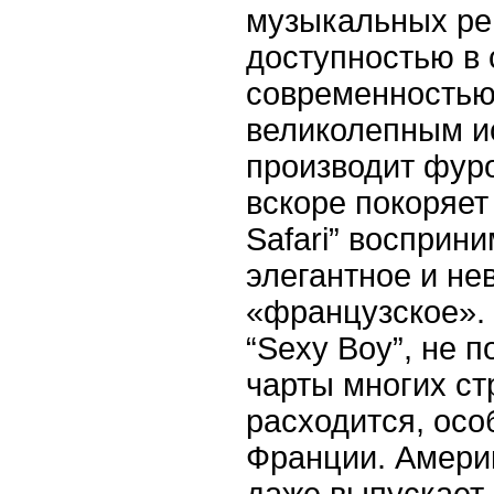
музыкальных ре
доступностью в 
современностью 
великолепным и
производит фуро
вскоре покоряет
Safari
” восприни
элегантное и не
«французское».
“
Sexy
Boy
”, не 
чарты многих ст
расходится, осо
Франции. Амери
даже выпускает 