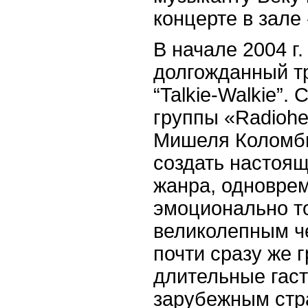
концерте в зале
В начале 2004 г
долгожданный т
“
Talkie
-
Walkie
”.
группы «
Radioh
Мишеля Коломб
создать настоя
жанра, одновре
эмоционально т
великолепным ч
почти сразу же 
длительные гаст
зарубежным стр