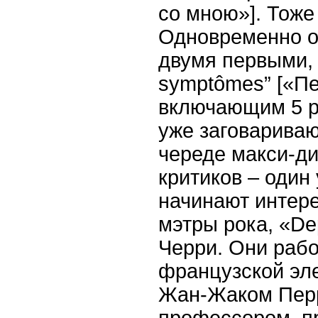
со мною»]. Тоже
Одновременно он
двумя первыми, 
sympt
ô
mes
” [«П
включающим 5 ра
уже заговариваю
череде макси-ди
критиков – один 
начинают интер
мэтры рока, «
De
Черри. Они рабо
французской эл
Жан-Жаком Перр
профессором, п