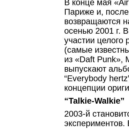
В конце мая «
Air
Париже и, после
возвращаются н
осенью 2001 г. В
участии целого 
(самые известны
из «
Daft
Punk
»,
выпускают альб
“
Everybody
hertz
концепции ориги
“
Talkie
-
Walkie
”
2003-й становит
экспериментов. 