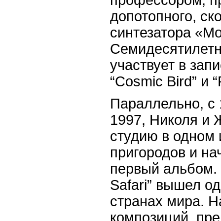
допотопного, ск
синтезатора «
Mo
Семидесятилетн
участвует в зап
“
Cosmic
Bird
” и “
Параллельно, с 
1997, Николя и
студию в одном 
пригородов и на
первый альбом. В
Safari
” вышел од
странах мира. Н
композиций, пр