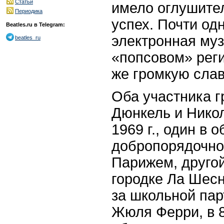
Статьи
имело оглушите
Периодика
успех. Почти од
Beatles.ru в Telegram:
электронная муз
beatles_ru
«попсовом» реги
же громкую слав
Оба участника 
Дюнкель и Никол
1969 г., один в 
добропорядочно
Парижем, другой
городке Ла Шес
за школьной пар
Жюля Ферри, в 8