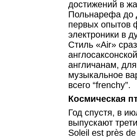
достижений в жа
Польнарефа до 
первых опытов 
электроники в д
Стиль «
Air
» сра
англосаксонской
англичанам, для
музыкальное ва
всего “
frenchy
”.
Космическая п
Год спустя, в июл
выпускают трети
Soleil
est
pr
è
s
de