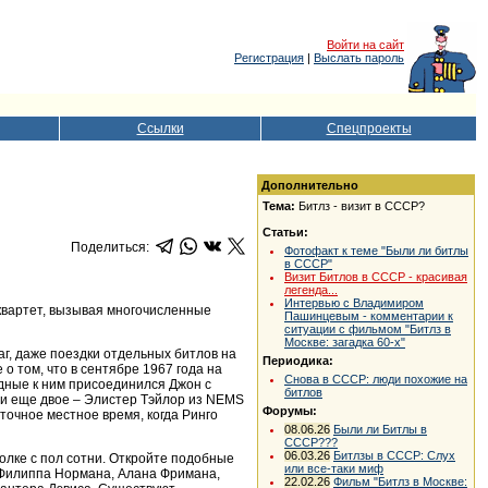
Войти на сайт
Регистрация
|
Выслать пароль
Ссылки
Спецпроекты
Дополнительно
Тема:
Битлз - визит в СССР?
Статьи:
Поделиться:
Фотофакт к теме "Были ли битлы
в СССР"
Визит Битлов в СССР - красивая
легенда...
Интервью с Владимиром
 квартет, вызывая многочисленные
Пашинцевым - комментарии к
ситуации с фильмом "Битлз в
Москве: загадка 60-х"
г, даже поездки отдельных битлов на
Периодика:
о том, что в сентябре 1967 года на
Снова в СССР: люди похожие на
одные к ним присоединился Джон с
битлов
ыли еще двое – Элистер Тэйлор из NEMS
Форумы:
точное местное время, когда Ринго
08.06.26
Были ли Битлы в
СССР???
06.03.26
Битлзы в СССР: Слух
полке с пол сотни. Откройте подобные
или все-таки миф
и Филиппа Нормана, Алана Фримана,
22.02.26
Фильм "Битлз в Москве: