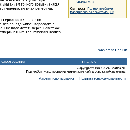
 Хантера Дэвиса. Существуют
загадка 60-х"
с указанием точного времени) какая
выступления, включая репертуар
См. также:
Полная подборка
материалов по этой теме (14)
из Германии в Японию на
о, что понадобилась пересадка в
опы не надо лететь через Советское
ерки в книге The Immortals Beatles.
Translate to English
Пожертвования
В начало
Copyright © 1999-2026 Beatles.ru.
При любом использовании материалов сайта ссылка обязательна.
Условия использования
Политика конфиденциальности