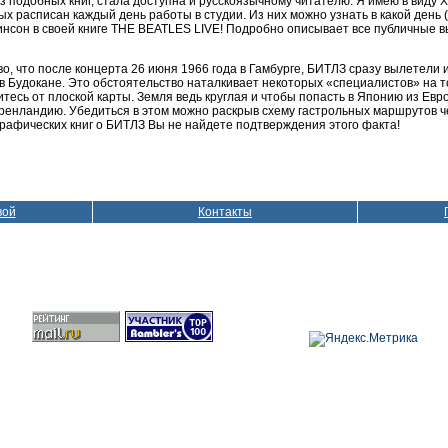
з подобных книг, стала доступна и русскоязычному читателю. Я имею в виду
х расписан каждый день работы в студии. Из них можно узнать в какой день (
инсон в своей книге THE BEATLES LIVE! Подробно описывает все публичные 
о, что после концерта 26 июня 1966 года в Гамбурге, БИТЛЗ сразу вылетели 
 Будокане. Это обстоятельство наталкивает некоторых «специалистов» на т
итесь от плоской карты. Земля ведь круглая и чтобы попасть в Японию из Евр
ренландию. Убедиться в этом можно раскрыв схему гастрольных маршрутов четв
рафических книг о БИТЛЗ Вы не найдете подтверждения этого факта!
вой
Контакты