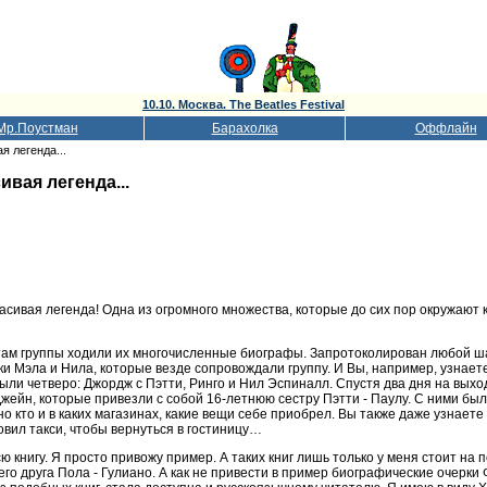
10.10. Москва. The Beatles Festival
Мр.Поустман
Барахолка
Оффлайн
я легенда...
ивая легенда...
расивая легенда! Одна из огромного множества, которые до сих пор окружают
ятам группы ходили их многочисленные биографы. Запротоколирован любой ша
и Мэла и Нила, которые везде сопровождали группу. И Вы, например, узнаете 
ыли четверо: Джордж с Пэтти, Ринго и Нил Эспиналл. Спустя два дня на вых
Джейн, которые привезли с собой 16-летнюю сестру Пэтти - Паулу. С ними б
 кто и в каких магазинах, какие вещи себе приобрел. Вы также даже узнаете 
овил такси, чтобы вернуться в гостиницу…
 книгу. Я просто привожу пример. А таких книг лишь только у меня стоит на 
го друга Пола - Гулиано. А как не привести в пример биографические очерк