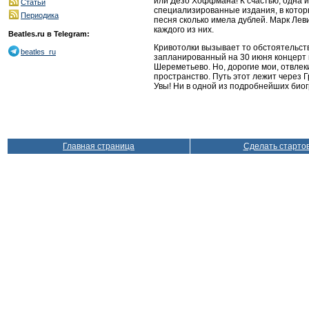
или Дезо Хоффмана! К счастью, одна и
Статьи
специализированные издания, в которы
Периодика
песня сколько имела дублей. Марк Лев
каждого из них.
Beatles.ru в Telegram:
Кривотолки вызывает то обстоятельств
beatles_ru
запланированный на 30 июня концерт в
Шереметьево. Но, дорогие мои, отвлек
пространство. Путь этот лежит через Г
Увы! Ни в одной из подробнейших биог
Главная страница
Сделать старто