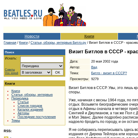
Новости
Книги
Главная
/
Книги
/
Cтатьи, обзоры, интервью Битлз.ру
/ Визит Битлов в СССР - красива
Визит Битлов в СССР - крас
Поиск
Искать:
Дата:
20 мая 2002 года
Автор:
Вад
Советы
Тема:
Битлз - визит в СССР?
Vox populi
Просмотры:
9279
Книги
Визит Битлов в СССР. Увы, это лишь к
Книги
споры.
Статьи, обзоры, интервью
Периодика
Уже, начиная с весны 1964 года, по п
Статьи
отдых. Возьмите биографические очерк
Список городов
отдых в Афины сначала в четверг приб
Каталог изданий
Синтией и Джулианом, а так же Пол с 
Авторы
Последние поступления
и Мэл Эванс. Далее подробно расписано
Темы
надоело бродить по городу, и он остан
Я не собираюсь переписывать здесь всю
RSS:
издания от Дирека Тейлора или хороше