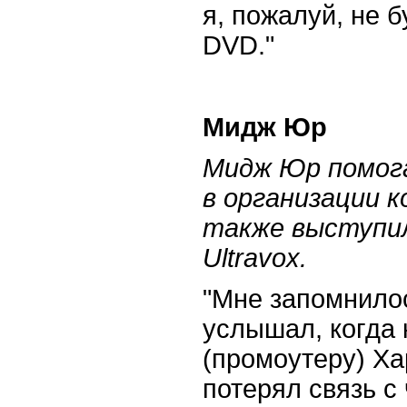
я, пожалуй, не б
DVD
."
Мидж Юр
Мидж Юр помога
в организации к
также выступил
Ultravox
.
"Мне запомнилос
услышал, когда 
(промоутеру) Ха
потерял связь с