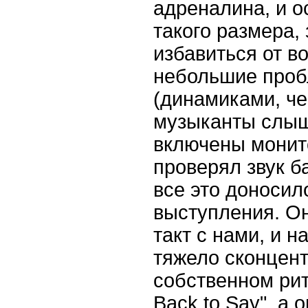
адреналина, и о
такого размера,
избавиться от в
небольшие проб
(динамиками, че
музыканты слыш
включены мони
проверял звук б
все это доносил
выступления. Он
такт с нами, и 
тяжело сконцент
собственном рит
Back
to
Say
", а 