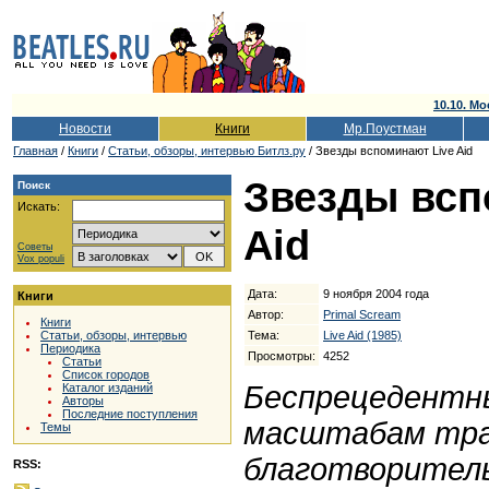
10.10. Мо
Новости
Книги
Мр.Поустман
Главная
/
Книги
/
Cтатьи, обзоры, интервью Битлз.ру
/ Звезды вспоминают Live Aid
Звезды всп
Поиск
Искать:
Aid
Советы
Vox populi
Дата:
9 ноября 2004 года
Книги
Автор:
Primal Scream
Книги
Тема:
Live Aid (1985)
Статьи, обзоры, интервью
Периодика
Просмотры:
4252
Статьи
Список городов
Беспрецедентны
Каталог изданий
Авторы
Последние поступления
масштабам тра
Темы
благотворител
RSS: