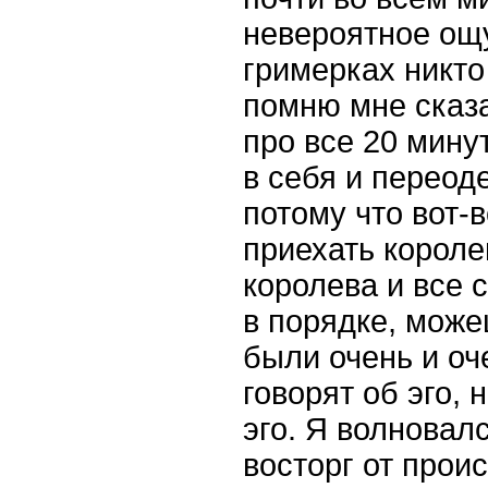
невероятное ощ
гримерках никто
помню мне сказа
про все 20 мину
в себя и переоде
потому что вот-
приехать корол
королева и все с
в порядке, може
были
очень
и
оч
говорят
об
эго
,
н
эго
.
Я волновался
восторг от прои