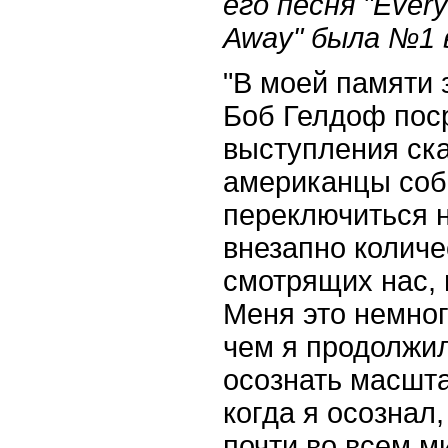
его песня "
Every
Away
" была №1 
"В моей памяти 
Боб Гелдоф пос
выступления ска
американцы соб
переключиться н
внезапно количе
смотрящих нас, 
Меня это немног
чем я продолжил
осознать масшта
когда я осознал
почти во всем м