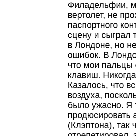
Филадельфии, м
вертолет, не пр
паспортного кон
сцену и сыграл т
в Лондоне, но н
ошибок. В Лондо
что мои пальцы
клавиш. Никогда 
Казалось, что в
воздуха, поскол
было ужасно. Я 
продюсировать 
(Клэптона), так 
отрепетировал, 