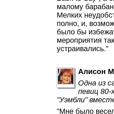
малому барабан
Мелких неудобст
полно, и, возмо
было бы избежат
мероприятия так
устраивались."
Алисон М
Одна из с
певиц 80-
"Уэмбли" вмест
"Мне было весе