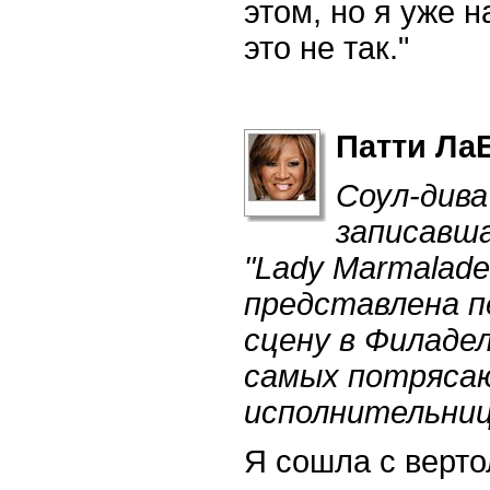
этом, но я уже н
это не так."
Патти Ла
Соул-див
записавш
"
Lady
Marmalade
представлена п
сцену в Филадел
самых потряса
исполнительниц
Я сошла с верто