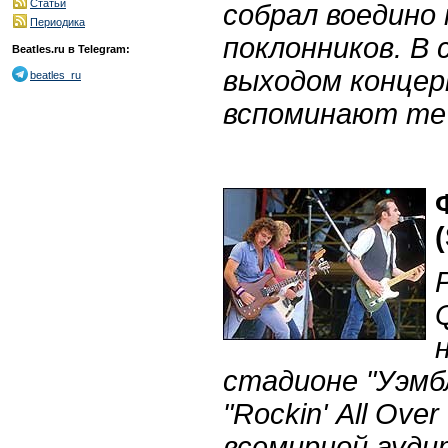
Статьи
собрал воедино
Периодика
поклонников. В 
Beatles.ru в Telegram:
выходом конце
beatles_ru
вспоминают те
(
стадионе "Уэмб
"
Rockin
'
All
Over
всемирной ауди