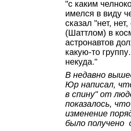
"с каким челноко
имелся в виду ч
сказал "нет, нет
(Шаттлом) в кос
астронавтов
дол
какую
-
то
группу
некуда
.
"
В недавно выш
Юр написал, чт
в спину" от люд
показалось, что
изменение пор
было получено