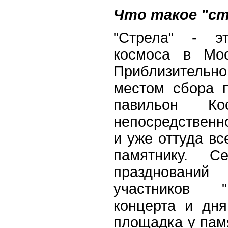
Что такое "ст
"Стрела" - э
космоса в Мо
Приблизитель
местом сбора 
павильон Ко
непосредственн
и уже оттуда в
памятнику. С
празднован
участников "
концерта и дн
площадка у памя