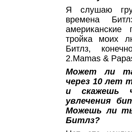
Я слушаю гру
времена Бит
американские 
тройка моих л
Битлз, конеч
2.Mamas & Papas
Может ли та
через 10 лет 
и скажешь 
увлечения би
Можешь ли ты
Битлз?