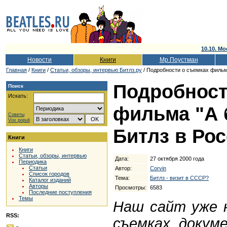
10.10. Мо
Новости
Книги
Мр.Поустман
Главная
/
Книги
/
Cтатьи, обзоры, интервью Битлз.ру
/ Подробности о съемках фильма
Подробност
Поиск
Искать:
фильма "А 
Советы
Vox populi
Битлз в Ро
Книги
Книги
Статьи, обзоры, интервью
Дата:
27 октября 2000 года
Периодика
Статьи
Автор:
Corvin
Список городов
Тема:
Битлз - визит в СССР?
Каталог изданий
Авторы
Просмотры:
6583
Последние поступления
Темы
Наш сайт уже 
RSS:
съемках докум