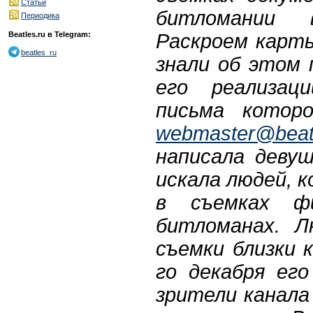
Статьи
битломании
Периодика
Раскроем карты
Beatles.ru в Telegram:
beatles_ru
знали об этом 
его реализац
письма котор
webmaster@beatl
написала девуш
искала людей, 
в съемках ф
битломанах. Л
съемки близки 
го декабря ег
зрители канала