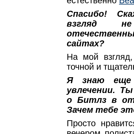
естественно
Bea
Спасибо! Ск
взгляд н
отечествен
сайтах?
На мой взгляд
точной и тщател
Я знаю еще
увлечении. Т
о Битлз в от
Зачем тебе эт
Просто нравитс
вечером полист