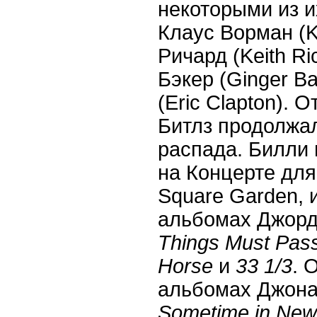
некоторыми из и
Клаус Ворман (K
Ричард (
Keith
Ri
Бэкер (
Ginger
Ba
(
Eric
Clapton
). 
Битлз продолжа
распада. Билли
на Концерте дл
Square
Garden
,
альбомах Джорд
Things
Must
Pas
Horse
и
33 1/3
. 
альбомах Джон
Sometime
in
New