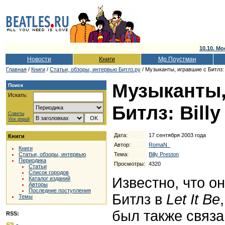
10.10. Мо
Новости
Книги
Мр.Поустман
Главная
/
Книги
/
Cтатьи, обзоры, интервью Битлз.ру
/ Музыканты, игравшие с Битлз: B
Музыканты,
Поиск
Искать:
Битлз: Billy
Советы
Vox populi
Дата:
17 сентября 2003 года
Книги
Автор:
RomaN_
Книги
Тема:
Billy Preston
Статьи, обзоры, интервью
Периодика
Просмотры:
4320
Статьи
Список городов
Известно, что о
Каталог изданий
Авторы
Последние поступления
Битлз в
Let
It
Be
Темы
был также связа
RSS: