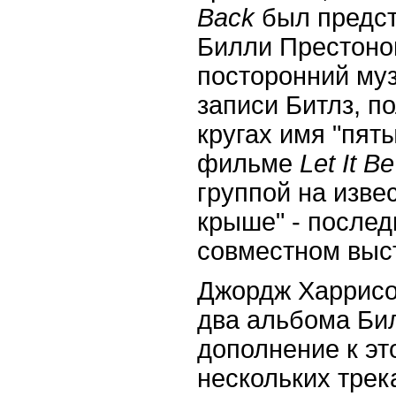
Back
был предст
Билли Престоно
посторонний муз
записи Битлз, п
кругах имя "пяты
фильме
Let
It
Be
группой на изве
крыше" - после
совместном выс
Джордж Харрисо
два альбома Би
дополнение к эт
нескольких трек