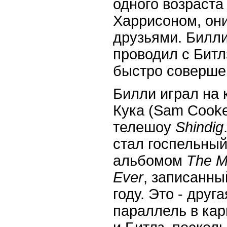
одного возраст
Харрисоном, они
друзьями. Билл
проводил с Битлз
быстро соверше
Билли играл на
Кука (
Sam
Cook
телешоу
Shindig
стал госпельны
альбомом
The
M
Ever
, записанны
году. Это - друг
параллель в ка