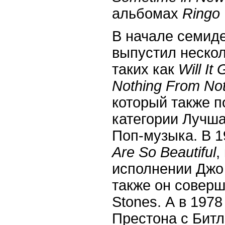
альбомах
Ringo
В начале семид
выпустил нескол
таких как
Will
It
Nothing
From
No
который также п
категории Лучш
Поп-музыка. В 
Are
So
Beautiful
,
исполнении Джо 
также он соверш
Stones
. А в 197
Престона с Бит