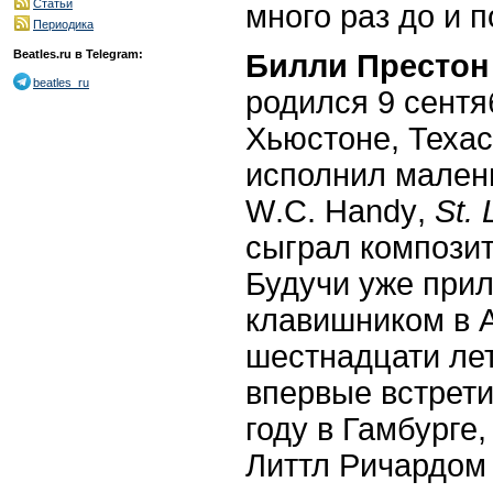
Статьи
много раз до и п
Периодика
Beatles.ru в Telegram:
Билли Престон 
beatles_ru
родился 9 сентя
Хьюстоне, Техас
исполнил мален
W
.
C
.
Handy
,
St
.
сыграл композит
Будучи уже при
клавишником в А
шестнадцати ле
впервые встрети
году в Гамбурге,
Литтл Ричардом 