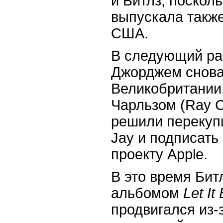
и Битлз, поскол
выпускала также
США.
В следующий раз
Джорджем снова
Великобритании,
Чарльзом (
Ray
C
решили перекупи
Jay
и подписать 
проекту
Apple
.
В это время Бит
альбомом
Let
It
продвигался из