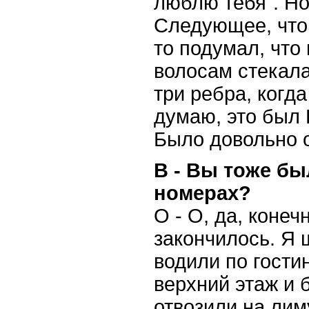
люблю тебя". Но
Следующее, что я
то подумал, что
волосам стекала
три ребра, когда
думаю, это был 
Было довольно 
В - Вы тоже бы
номерах?
О - О, да, конеч
закончилось. Я 
водили по гост
верхний этаж и 
отвозили на лим