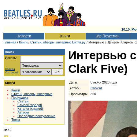
10.10. Мо
Новости
Книги
Мр.Поустман
Главная
/
Книги
/
Cтатьи, обзоры, интервью Битлз.ру
/ Интервью с Дэйвом Кларком (D
Интервью с
Поиск
Искать:
Clark Five)
Советы
Vox populi
Дата:
8 июня 2026 года
Книги
Автор:
Coolcat
Книги
Просмотры:
850
Статьи, обзоры, интервью
Периодика
Статьи
Список городов
Каталог изданий
Авторы
Последние поступления
Темы
RSS: