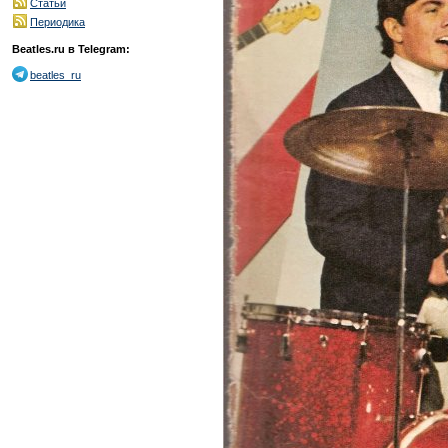
Статьи
Периодика
Beatles.ru в Telegram:
beatles_ru