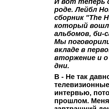
И вот теперь 
роде. Лейбл H
сборник "Тhe Hi
который вошли
альбомов, би-
Мы поговорили 
вкладе в перв
вторжение и о
дни.
В - Не так давн
телевизионные
интервью, пото
прошлом. Меня
завтрашний де