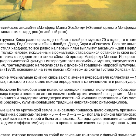
нглийского ансамбля «Мэнфред Мэннз Эрсбэнд» («Земной оркестр Мэнфреда 
иями стиля хард-рок («тяжёлый рок»).
руппы. Когда разговор заходит о британской рок-музыке 70-х годов, то в па
еппелин», Род Стюарт и «Пинк Флойд», Дэвид Боуи и «Генезис». Если же нам
 стиля хард-рок, то всё равно на первый план выплывут ансамбли «Дип Пёрп
 только человек, искушенный в рок-музыке, старающийся остановить свой вы
т в число лидеров этого стиля «Земной оркестр Мэнфреда Мэнна». И, вероятн
жеров массовой культуры интересуют этот ансамбль, а музыка, посредством
ния, претендующего на тесную связь с духовной традицией мировой культуры
 (1973), основанная на теме пьесы «Юпитер» из сюиты Густава Холста «Пл
огие музыкальные критики связывают с именем руководителя коллектива — 
х, так как его творческие поиски определяют в конечном счете и репертуар р
небосклоне Великобритании появился молодой пианист, получивший образова
вица (спустя несколько лет он возьмет себе артистический псевдоним — Мэн
 пианиста и поддержка менеджеров известной компании грамзаписи «Хиз мас
юз бразерз», культивировавшего традиции негритянского ритм-энд-блюэа.
вые шаги по британской земле, и ансамблю пришлось долго ожидать признани
ластинка с записью песенки «5 — 4 — 3 — 2 — 1» попала в списки британских
, лейтмотивом которой и была эта песенка. За годы существования ансамбля
ходами и эффектами) через него прошли такие известные рок-музыканты, ка
оставе, которое повлекло за собой подписание контракта с фирмой грамзапис