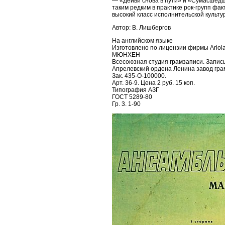
— «Дейви снова в пути» и «Сумасшедш
таким редким в практике рок-групп фа
высокий класс исполнительской культ
Автор: В. Лишбергов
На английском языке
Изготовлено по лицензии фирмы Ariol
МЮНХЕН
Всесоюзная студия грамзаписи. Запись 
Апрелевский ордена Ленина завод гра
Зак. 435-О-100000.
Арт. 36-9. Цена 2 руб. 15 коп.
Типография АЗГ
ГОСТ 5289-80
Гр. 3. 1-90