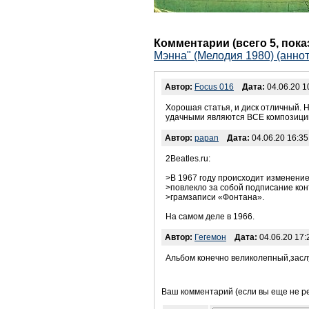
Комментарии (всего 5, пок
Мэнна" (Мелодия 1980) (аннот
Автор:
Focus 016
Дата:
04.06.20 1
Хорошая статья, и диск отличный. 
удачными являются ВСЕ композиции 
Автор:
papan
Дата:
04.06.20 16:35
2Beatles.ru:
>В 1967 году происходит изменение 
>повлекло за собой подписание ко
>грамзаписи «Фонтана».
На самом деле в 1966.
Автор:
Гегемон
Дата:
04.06.20 17:
Альбом конечно великолепный,заслу
Ваш комментарий (если вы еще не р