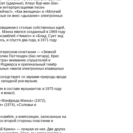
г (ударные), Клаус Вур-ман (бас-
ыми интерпретациями песен
ейчас!», «Как женщина» и «Могучий
орые он внес «дыхание» электронных
овщиком») столько собственных идей,
. Мэнна явился созданный в 1969 году
нсамблей «Чикаго» и «Блад, Суит энд
, и спустя два года, в 1971 году
интересном сочетании — «Земной
лин Паттенден (бас-гитара), Крис
естра» внимание слушателей и
 Роджерса и оригинальный тембр
ельных «магов электронных клавишных
соседствуют со звуками природы вроде
 западной рок-музыки.
в составе музыкантов: в 1975 году
и вокал).
р Мэнфреда Мэнна» (1972),
» (1974), «Соловьи и
нсамбля, а композиции, записанные на
со второй стороны пластинки и
 Куинн» — лучшая из них. Две других