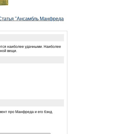
"Статья "Ансамбль Манфреда
ляются наиболее удачными. Наиболее
дной вещи.
мент про Манфреда и его бэнд.