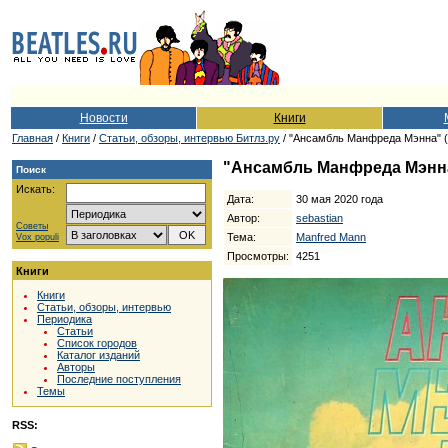
Новости
Книги
Главная
/
Книги
/
Cтатьи, обзоры, интервью Битлз.ру
/ "Ансамбль Манфреда Мэнна" (
"Ансамбль Манфреда Мэнна"
Поиск
Искать:
Дата:
30 мая 2020 года
Автор:
sebastian
Советы
Тема:
Manfred Mann
Vox populi
Просмотры:
4251
Книги
Книги
Статьи, обзоры, интервью
Периодика
Статьи
Список городов
Каталог изданий
Авторы
Последние поступления
Темы
RSS: