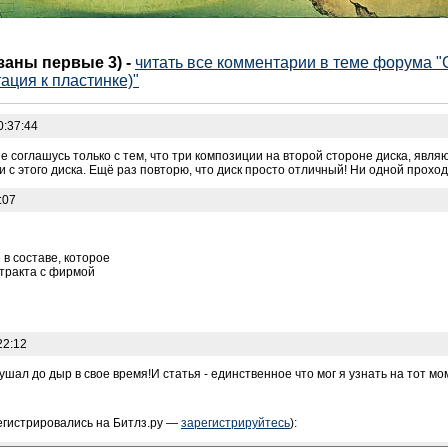
азаны первые 3)
-
читать все комментарии в теме форума 
ация к пластинке)"
0:37:44
Не соглашусь только с тем, что три композиции на второй стороне диска, яв
с этого диска. Ещё раз повторю, что диск просто отличный! Ни одной прохо
:07
в составе, которое
нтракта с фирмой
22:12
шал до дыр в свое время!И статья - единственное что мог я узнать на тот мо
егистрировались на Битлз.ру —
зарегистрируйтесь
):