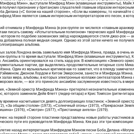
Мэнфред Мэнн», выступали Мэнфред Мэнн (клавишные инструменты), Майк Хаг
став получил признание у британских слушателей главным образом интересн
ба Дилана («С богом на нашей стороне», «Если вы намерены, то начинайте с
энфред Мэнн является самым интересным интерпретатором его песен, в кот
ий отнимала у Мэнфреда Мэнна (в рок-группе он числился «главным аранжир
ё-таки писать самому. «Испытательным полигоном» творческих идей Мэнфреда
 котором по подобию заокеанских звёзд нарождавшегося стиля джаз-рок — а
 добавлена полная медная секция. Однако из этой затеи ничего не получилось
долгоиграющих альбома.
ных залов Лондона вновь замелькало имя Мэнфреда Мэнна, правда, в очень 
ок-группы в то время выступали: Мэнфред Мэнн (клавишные инструменты), Ко
). Ансамбль ориентировался на стиль хард-рок. В композициях «Земного орк
рументальные партии, где выделялись продолжительные гитарные соло Мика
энна. Один из музыкальных критиков как-то заметил, что в плеяду замечат
 Уэйкменом, Джоном Лордом и Китом Эмерсоном, занести и Мэнфреда Мэнна.
 залах мира, альбомы, в которых электронные коллажи синтезаторов Мэнна 
 морских волн, — все это принесло ансамблю заслуженную известность в мире
ия, «Земной оркестр Мэнфреда Мэнна» претерпел незначительные изменения 
, которого заменили Дейв Флетт (лидер-гитара) и Крис Томпсон (ритм-гитара 
му времени насчитывается девять долгоиграющих пластинок: «Земной оркест
), «За общим столом» (1973), «Солнечный огонь» (1973), «Прекрасная Земля
ишина» (1976), «Смотри» (1977), «Пристанище ангела» (1979).
чен: на первой стороне пластинки представлены новые работы участников а
ческого пути его руководителя Мэнфреда Мэнна. Кяк раз эти три композиции 
.
летие назад интерпретации Мэнфредом Мэнном песни Боба Дилана «Могучий