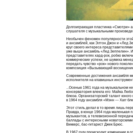
Долгоиграющая пластинка «Смотри» а
слушателя с музыкальными произведен
Необычен феномен популярности этой г
и ансамблей, как Элтон Джон и «Лед З
круг своего интереса представителями
уже выше ансамбль «Лед Зеппелин». И
представителях хард-рок, робко включи
коммерческие успехи, не шумиха менед
передать чувство «рок» нового поколе
композиция «Вызывающий восхищение»
Современные достижения ансамбля мн
исполнителя на клавишных инструмента
...Осенью 1961 года на музыкальном 
консерватория влекла его: Майка Любо
блюэа. Организаторский талант юного
в 1964 году ансамбля «Мэнн — Хагг бл
Этот стиль делал в то время лишь пер
Правда, в конце 1964 года маленькая п
музыкантов, а телевизионной передачи
баллады с интересными новаторскими 
Виккерс, бас-гитарист Джек Брюс.
В 1967 году происходит изменение в с