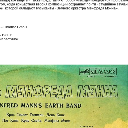
ийдружок Марты» также представляют собой «гвоздь» концертной программе
ктом, когда концертная версия композиции сохраняет почти «студийное звучан
уры, которой обладают музыканты «Земного оркестра Мэнфреда Мэнна».
a–Eurodisc GmbH
1980 г.
мпластинок.