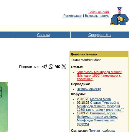
Войти на сайт
Регистрация
|
Выслать пароль
Ссылки
Спецпроекты
Дополнительно
Тема:
Manfred Mann
Поделиться:
Статьи:
"Ансамбль Манфреда Мэнна"
(Мелодия 1980) (аннотация к
пластинке)
Периодика:
Земной оркестр
Форумы:
25.01.26
Manfred Mann
02.10.25
Статья ""Ансамбль
Манфреда Мэнна" (Мелодия
1980) (аннотация к пластинке)"
19.03.25
Внимание, опрос:
Любимые треки и альбомы
Манфреда Манна нашего
форума
См. также:
Полная подборка