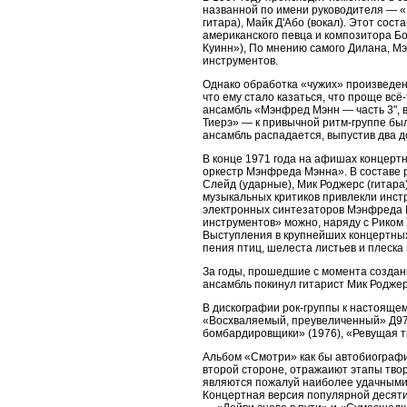
названной по имени руководителя — «
гитара), Майк Д'Або (вокал). Этот со
американского певца и композитора Бо
Куинн»), По мнению самого Дилана, М
инструментов.
Однако обработка «чужих» произведен
что ему стало казаться, что проще вс
ансамбль «Мэнфред Мэнн — часть 3", в
Тиерэ» — к привычной ритм-группе была
ансамбль распадается, выпустив два 
В конце 1971 года на афишах концерт
оркестр Мэнфреда Мэнна». В составе р
Слейд (ударные), Мик Роджерс (гитара
музыкальных критиков привлекли инст
электронных синтезаторов Мэнфреда М
инструментов» можно, наряду с Риком
Выступления в крупнейших концертных
пения птиц, шелеста листьев и плеска
За годы, прошедшие с момента создан
ансамбль покинул гитарист Мик Роджерс
В дискографии рок-группы к настояще
«Восхваляемый, преувеличенный» Д972
бомбардировщики» (1976), «Ревущая т
Альбом «Смотри» как бы автобиографи
второй стороне, отражаиют этапы твор
являются пожалуй наиболее удачными
Концертная версия популярной десяти