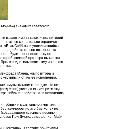
Мэнна») знакомит советского
мяти встают имена таких исполнителей
 попытаться сознательно ограничить
л», «Блэк Сэббет» и упоминавшийся
бор на действительно интересных
о, он будет прав, поскольку не
 которой «земной оркестр» пытается
. Ярким свидетельством тому является
анеты».
Мэнфреда Мэнна, композитора и
ок-группы, и стиль её исполнения.
ние в музыкальном колледже. Но не
фред Мэнн) увлекла стихия ритм-энд-
терз войс» способствовали появлению
я публики и музыкальной критики.
 бестселлеров, но это был успех не
 (создававшего красивые песенки-
к певец Пол Джонс, саксофонист Майк
и «Фонтана». В составе рок-группы,