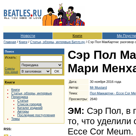
Новости
Книги
Мр.Поустм
Главная
/
Книги
/
Cтатьи, обзоры, интервью Битлз.ру
/ Сэр Пол МакКартни: разговор 
Сэр Пол Ма
Поиск
Искать:
Мари Менха
Советы
Vox populi
Дата:
30 ноября 2016 года
Книги
Автор:
Mr Mustard
Книги
Тема:
Пол Маккартни - Ecce Cor Me
Статьи, обзоры, интервью
Периодика
Просмотры:
2640
Статьи
Список городов
ЭМ:
Сэр Пол, в 
Каталог изданий
Авторы
Последние поступления
то, что уделили
Темы
Ecce Cor Meum. 
RSS: