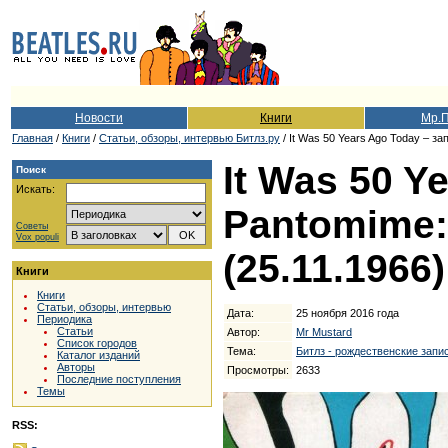
Новости
Книги
Мр.
Главная
/
Книги
/
Cтатьи, обзоры, интервью Битлз.ру
/ It Was 50 Years Ago Today – за
It Was 50 Y
Поиск
Искать:
Pantomime: 
Советы
Vox populi
(25.11.1966)
Книги
Книги
Статьи, обзоры, интервью
Дата:
25 ноября 2016 года
Периодика
Статьи
Автор:
Mr Mustard
Список городов
Тема:
Битлз - рождественские запи
Каталог изданий
Авторы
Просмотры:
2633
Последние поступления
Темы
RSS: