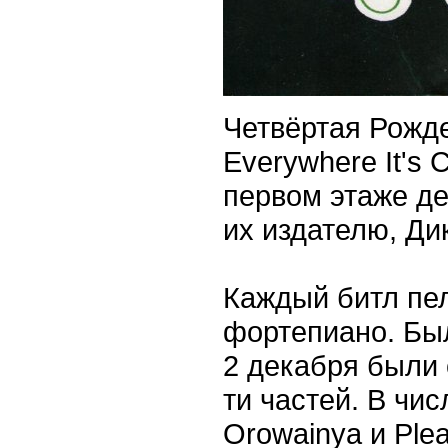
Четвёртая Рожде
Everywhere It's 
первом этаже д
их издателю, Ди
Каждый битл пел
фортепиано. Был
2 декабря были
ти частей. В чис
Orowainya и Plea