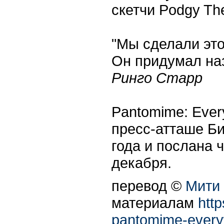
скетчи Podgy The
"Мы сделали это
Он придумал наз
Ринго Старр
Pantomime: Ever
пресс-атташе Би
года и послана 
декабря.
перевод ©
Мити
материалам
htt
pantomime-everyw