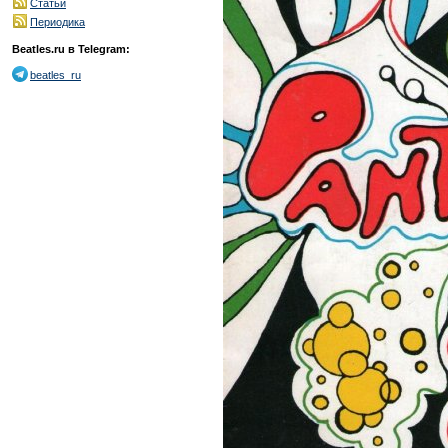
Статьи
Периодика
Beatles.ru в Telegram:
beatles_ru