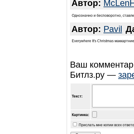
Автор:
McLenH
Однозначно и бесповоротно, ставл
Автор:
Pavil
Д
Everywhere It's Christmas маккартни
Ваш комментари
Битлз.ру —
зар
Текст:
Картинка:
Прислать мне копии всех ответ