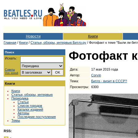
Новости
Книги
Главная
/
Книги
/
Cтатьи, обзоры, интервью Битлз.ру
/ Фотофакт к теме "Были ли би
Фотофакт к
Поиск
Искать:
Дата:
17 мая 2015 года
Советы
Vox populi
Автор:
Corvin
Тема:
Битлз - визит в СССР?
Книги
Просмотры:
6300
Книги
Статьи, обзоры, интервью
Периодика
Статьи
Список городов
Каталог изданий
Авторы
Последние поступления
Темы
RSS: