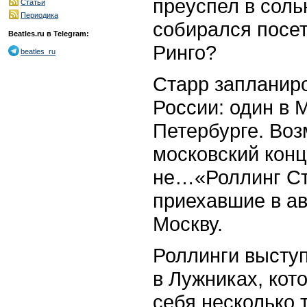
преуспел в соль
Статьи
Периодика
собирался посет
Beatles.ru в Telegram:
Ринго?
beatles_ru
Старр запланиро
России: один в М
Петербурге. Воз
московский конц
не…«Роллинг Ст
приехавшие в ав
Москву.
Роллинги выступ
в Лужниках, кот
себя несколько 