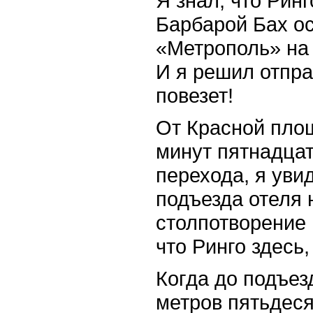
Я знал, что Рин
Барбарой Бах ос
«Метрополь» на
И я решил отпра
повезет!
От Красной пло
минут пятнадцат
перехода, я уви
подъезда отеля
столпотворение 
что Ринго здесь,
Когда до подъез
метров пятьдеся