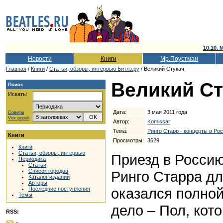
10.10. 
Новости
Книги
Мр.Поустман
Главная
/
Книги
/
Cтатьи, обзоры, интервью Битлз.ру
/ Великий Стукач
Великий Ст
Поиск
Искать:
Дата:
3 мая 2011 года
Советы
Vox populi
Автор:
Komissar
Тема:
Ринго Старр - концерты в Рос
Книги
Просмотры:
3629
Книги
Статьи, обзоры, интервью
Приезд в Россию
Периодика
Статьи
Список городов
Ринго Старра д
Каталог изданий
Авторы
оказался полно
Последние поступления
Темы
дело – Пол, кото
RSS: