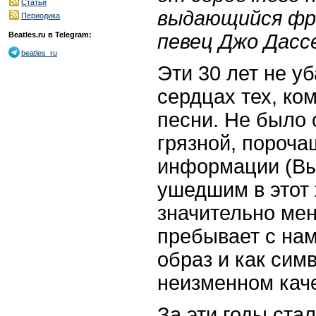
Статьи
выдающийся фр
Периодика
певец Джо Дасс
Beatles.ru в Telegram:
beatles_ru
Эти 30 лет не у
сердцах тех, ко
песни. Не было 
грязной, пороча
информации (Вы
ушедшим в этот 
значительно мен
пребывает с нам
образ и как сим
неизменном кач
За эти годы ста