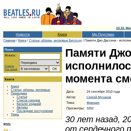
10.10. Мо
Новости
Книги
Мр.Поустман
Главная
/
Книги
/
Cтатьи, обзоры, интервью Битлз.ру
/ Памяти Джо Дассена - исполни
Памяти Джо
Поиск
Искать:
исполнилось
Советы
Vox populi
момента см
Книги
Книги
Статьи, обзоры, интервью
Дата:
24 сентября 2010 года
Периодика
Статьи
Автор:
Сергей Муханов
Список городов
Тема:
Франция
Каталог изданий
Авторы
Просмотры:
3262
Последние поступления
Темы
30 лет назад, 2
RSS:
от сердечного 