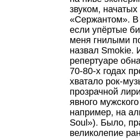
звуком, начатых
«Сержантом». В 
если упёртые б
меня гнилыми п
назвал Smokie. 
репертуаре обна
70-80-х годах п
хватало рок-муз
прозрачной лир
явного мужского 
например, на ал
Soul»). Было, п
великолепие ра