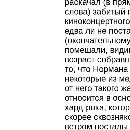
раскачал (в пря
слова) забитый 
киноконцертного
едва ли не пост
(окончательному
помешали, види
возраст собравш
то, что Нормана 
некоторые из м
от него такого ж
относится в осн
хард-рока, кото
скорее сквозняк
ветром ностальг