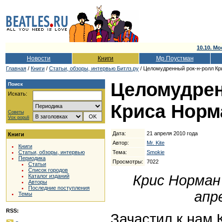
10.10. Мо
Новости
Книги
Мр.Поустман
Главная
/
Книги
/
Cтатьи, обзоры, интервью Битлз.ру
/ Целомудренный рок-н-ролл К
Целомудрен
Поиск
Искать:
Криса Норм
Советы
Vox populi
Дата:
21 апреля 2010 года
Книги
Автор:
Mr. Kite
Книги
Тема:
Smokie
Статьи, обзоры, интервью
Периодика
Просмотры:
7022
Статьи
Список городов
Крис Норман
Каталог изданий
Авторы
Последние поступления
апре
Темы
RSS:
Зачастил к нам 