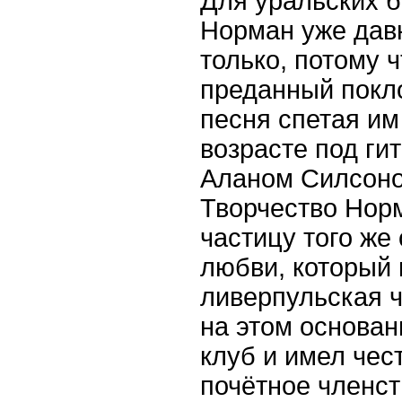
Для уральских 
Норман уже давн
только, потому ч
преданный покло
песня спетая им
возрасте под ги
Аланом Силсоно
Творчество Норм
частицу того же
любви, который 
ливерпульская ч
на этом основан
клуб и имел чес
почётное членст