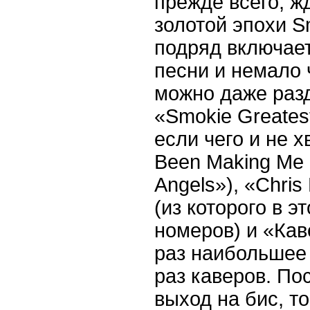
прежде всего, жд
золотой эпохи S
подряд включает
песни и немало
можно даже разде
«Smokie Greatest
если чего и не х
Been Making Me B
Angels»), «Chri
(из которого в э
номеров) и «Кав
раз наибольшее 
раз каверов. По
выход на бис, т