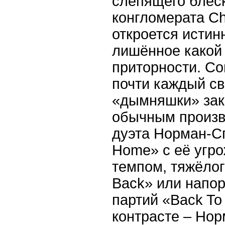
слепящего блес
конгломерата Ch
откроется истин
лишённое какой
приторности. Со
почти каждый с
«дымняшки» зак
обычным произв
дуэта Норман-Сп
Home» с её уг
темпом, тяжёлог
Back» или напо
партий «Back To 
контрасте – Нор