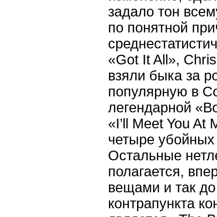
задало тон всем
по понятной при
среднестатисти
«Got It All», Ch
взяли быка за р
популярную в С
легендарной «Во
«I’ll Meet You At
четыре убойных 
Остальные нетле
полагается, вп
вещами и так до
контрапункта ко