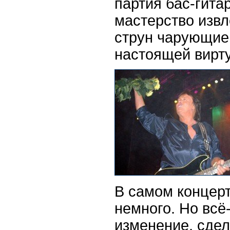
партия бас-гита
мастерство извл
струн чарующие 
настоящей вирт
В самом концер
немного. Но всё
изменение, сдел