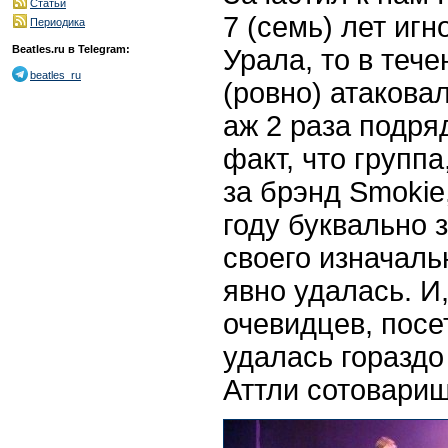
Статьи
7 (семь) лет иг
Периодика
Beatles.ru в Telegram:
Урала, то в тече
beatles_ru
(ровно) атакова
аж 2 раза подря
факт, что групп
за брэнд Smokie
году буквально 
своего изначаль
явно удалась. И
очевидцев, посе
удалась гораздо
Аттли сотоварищ