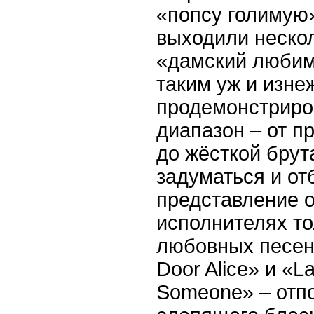
«попсу голимую»
выходили неско
«дамский любим
таким уж и изне
продемонстриро
диапазон – от п
до жёсткой брут
задуматься и от
представление о
исполнителях то
любовных песено
Door Alice» и «L
Someone» – отп