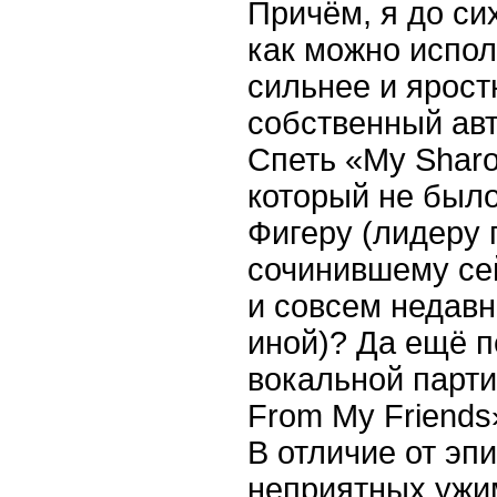
Причём, я до сих
как можно испо
сильнее и ярост
собственный авт
Спеть «My Sharo
который не был
Фигеру (лидеру 
сочинившему се
и совсем недав
иной)? Да ещё 
вокальной партии
From My Friends
В отличие от эп
неприятных ужим