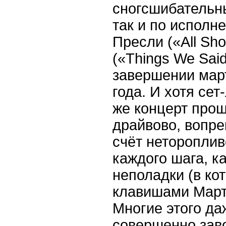
сногсшибательны
так и по исполн
Пресли («All Sho
(«Things We Said
завершении мар
года. И хотя сет
же концерт прош
драйвово, вопрек
счёт нетороплив
каждого шага, к
неполадки (в кот
клавишами Март
Многие этого да
совершенно зав