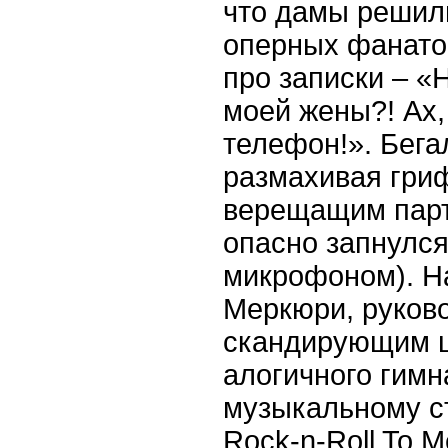
что дамы решили
оперных фанатов
про записки – «
моей жены?! Ах, 
телефон!». Бега
размахивая гри
верещащим парт
опасно запнулся
микрофоном). Н
Меркюри, руково
скандирующим 
алогичного гим
музыкальному ст
Rock-n-Roll To M