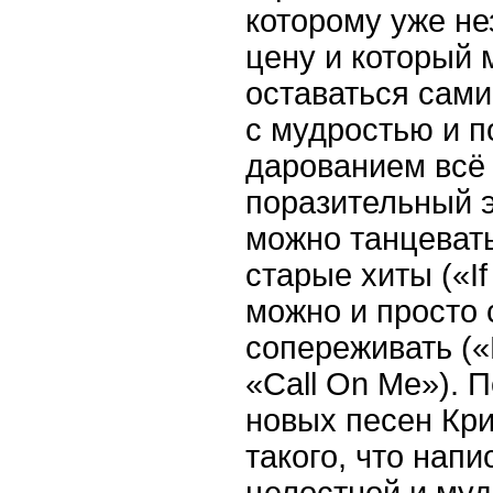
которому уже не
цену и который 
оставаться сами
с мудростью и п
дарованием всё 
поразительный э
можно танцевать
старые хиты («If
можно и просто 
сопереживать («L
«Call On Me»). П
новых песен Кри
такого, что нап
целостной и муд