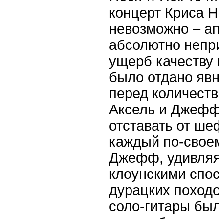
концерт Криса 
невозможно – ап
абсолютно непри
ущерб качеству 
было отдано яв
перед количеств
Аксель и Джефф,
отставать от ше
каждый по-свое
Джефф, удивляя
клоунскими спос
дурацких походо
соло-гитары был