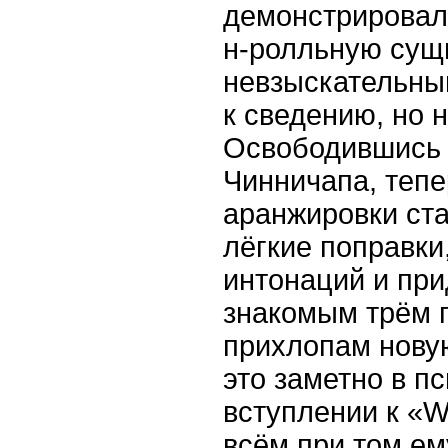
демонстрировал
н-ролльную сущ
невзыскательны
к сведению, но 
Освободившись 
Чинничапа, тепе
аранжировки ст
лёгкие поправки
интонаций и пр
знакомым трём 
прихлопам нову
это заметно в п
вступлении к «W
всём при том ем