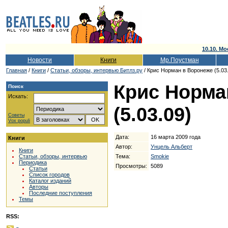
10.10. Мо
Новости
Книги
Мр.Поустман
Главная
/
Книги
/
Cтатьи, обзоры, интервью Битлз.ру
/ Крис Норман в Воронеже (5.03
Крис Норма
Поиск
Искать:
(5.03.09)
Советы
Vox populi
Дата:
16 марта 2009 года
Книги
Автор:
Унцель Альберт
Книги
Тема:
Smokie
Статьи, обзоры, интервью
Периодика
Просмотры:
5089
Статьи
Список городов
Каталог изданий
Авторы
Последние поступления
Темы
RSS: