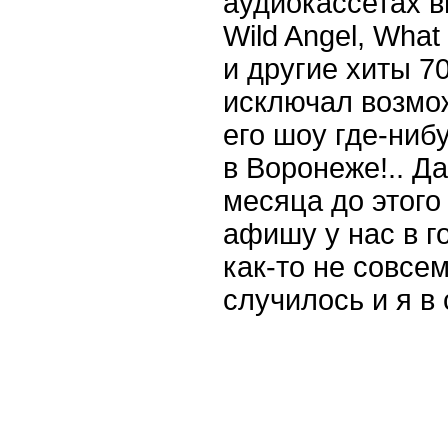
аудиокассетах 
Wild Angel, What C
и другие хиты 70
исключал возмо
его шоу где-ниб
в Воронеже!.. Д
месяца до этого
афишу у нас в го
как-то не совсе
случилось и я в