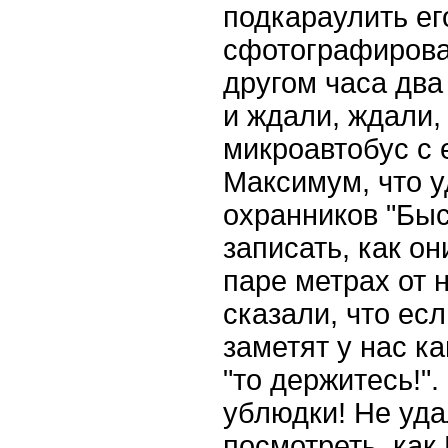
подкараулить ег
сфотографироват
другом часа два
и ждали, ждали,
микроавтобус с 
Максимум, что у
охранников "Быс
записать, как он
паре метрах от 
сказали, что ес
заметят у нас к
"то держитесь!"
ублюдки! Не уд
посмотреть, как