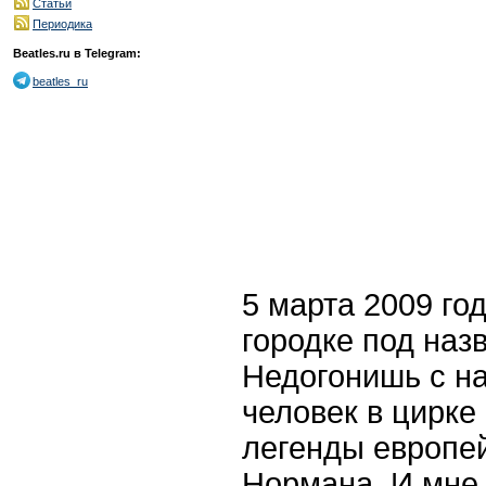
Статьи
Периодика
Beatles.ru в Telegram:
beatles_ru
5 марта 2009 го
городке под наз
Недогонишь с н
человек в цирке
легенды европей
Нормана. И мне