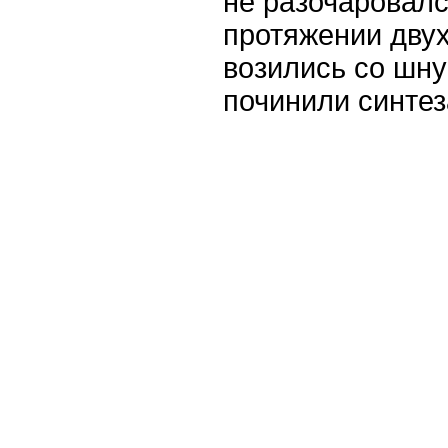
не разочаровалс
протяжении дву
возились со шну
починили синтез