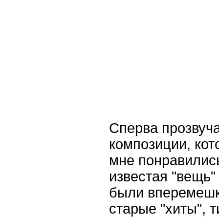
Сперва прозвуч
композиции, кот
мне понравились
известая "вещь"
были вперемешку
старые "хиты", ти