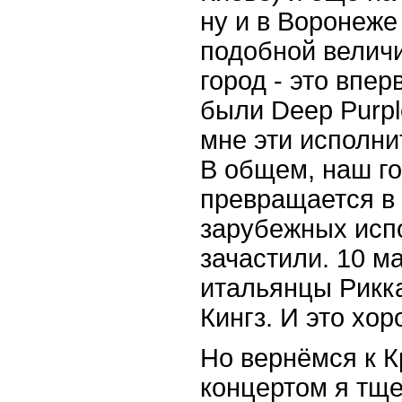
ну и в Воронеже
подобной велич
город - это впе
были Deep Purpl
мне эти исполнит
В общем, наш го
превращается в 
зарубежных исп
зачастили. 10 м
итальянцы Рикк
Кингз. И это хор
Но вернёмся к К
концертом я тщ