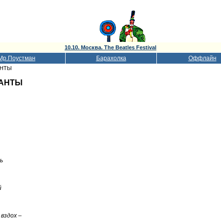
10.10. Москва. The Beatles Festival
Мр.Поустман
Барахолка
Оффлайн
АНТЫ
КАНТЫ
ь
й
 вздох –