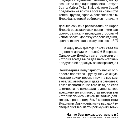
предпринять дальше. Главная идея Бр
возникала ещё одна проблема – отсут
брата Майка (Mike Blakley), тоже бара
предложение войти в состав новой груп
Теперь группа, сформировавшаяся в в
Джеффа, который собирался поначалу и
Дальше события развивались по нараст
Джефф рассылал свои песни – уже запи
срочно записали песню для стороны «Б
использовать дорожку сопровождения
срочно отпечатан и выпущен весной 70
… За одну ночь Джефф Кристи стал знам
поднялся до удивительной 6-й строчки
Однако сам Джефф такие трактовки опр
история всегда была для него источни
придумал её однажды за завтраком, а п
Неимоверная популярность песни опре
просто поражала. Группу, не имеющую
хватало других песен, и группа кое-к
в отелях, автобусах и даже в самолёта
яркое воспоминание того лета, по сло
сложности не помешали группе, котора
трехдневным визитом, став первой зап
историческим событием не только для 
которые ранее подобный концерт могл
Владимир Ильинский, ныне ведущий му
специалист в области рок-музыки 60-х
На что был похож фестиваль в С