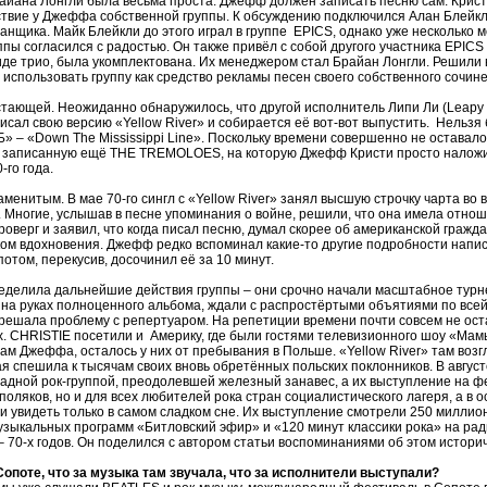
айана Лонгли была весьма проста: Джефф должен записать песню сам. Кристи
ствие у Джеффа собственной группы. К обсуждению подключился Алан Блейкл
банщика. Майк Блейкли до этого играл в группе EPICS, однако уже несколько 
пы согласился с радостью. Он также привёл с собой другого участника EPICS 
иде трио, была укомплектована. Их менеджером стал Брайан Лонгли. Решили 
спользовать группу как средство рекламы песен своего собственного сочин
ающей. Неожиданно обнаружилось, что другой исполнитель Липи Ли (Leapy Le
сал свою версию «Yellow River» и собирается её вот-вот выпустить. Нельзя
» – «Down The Mississippi Line». Поскольку времени совершенно не оставало
, записанную ещё THE TREMOLOES, на которую Джефф Кристи просто наложи
-го года.
енитым. В мае 70-го сингл с «Yellow River» занял высшую строчку чарта во в
. Многие, услышав в песне упоминания о войне, решили, что она имела отно
оверг и заявил, что когда писал песню, думал скорее об американской гражда
ком вдохновения. Джефф редко вспоминал какие-то другие подробности напис
отом, перекусив, досочинил её за 10 минут.
делила дальнейшие действия группы – они срочно начали масштабное турне
 на руках полноценного альбома, ждали с распростёртыми объятиями по всей
ак решала проблему с репертуаром. На репетиции времени почти совсем не ост
х. CHRISTIE посетили и Америку, где были гостями телевизионного шоу «Мамы»
вам Джеффа, осталось у них от пребывания в Польше. «Yellow River» там возг
я спешила к тысячам своих вновь обретённых польских поклонников. В авгус
адной рок-группой, преодолевшей железный занавес, а их выступление на ф
поляков, но и для всех любителей рока стран социалистического лагеря, а в
и увидеть только в самом сладком сне. Их выступление смотрели 250 миллио
зыкальных программ «Битловский эфир» и «120 минут классики рока» на ра
 – 70-х годов. Он поделился с автором статьи воспоминаниями об этом истори
опоте, что за музыка там звучала, что за исполнители выступали?