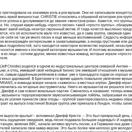
е претендовала на значимую роль в рок-музыке. Они не записывали концепт
ись яркой внешностью. CHRISTIE относились к обширной категории рок-групп
я успеха и дослуживаются до звания «монстров рока». Кажется, что группы
ах. Но, слушая какую-нибудь «просто песню» такой «просто группы», обнару
евает какой-нибудь нехитро скроенный мотив. И тогда хочется мысленно пред
ятся, что об исполнителе мало что известно, да и сама группа, сверкнув оди
осле себя не так уж много песен и ещё меньше воспоминаний. Скудость инфо
ю вознаграждён интересными и захватывающими, а иногда грустными или да
имых подробностей, зато находится некоторое количество хорошей, незаслу
тносится именно к последней категории музыкантов. И поэтому возникает же
 в их лице – сотням других, менее известных команд, которые играли «просто
теля.
eff Christie) родился в одном из индустриальных центров северной Англии – 
узыки, и отец, имевший свой небедный бизнес (не имевший отношения к музы
о, самым одарённым ребёнком в семье: уже к тринадцати годам он хорошо иг
в юных дарований. В Британии в то время царило повальное увлечение музы
RIANS, и команда вскоре начала «зажигать» в местных клубах. Джефф играл 
ючилась на гитарные инструменталы. Никто из музыкантов не решался петь,
о, Джефф и сам освоил вокальные партии. Сменилось и название: теперь ком
, музыканты терроризировали звукозаписывающие лэйблы, забрасывая их сво
ец их усилия принесли свои плоды – группой заинтересовалось недавно об
тракт на выпуск пластинок! Вскоре группа уже приехала в Лондон, чтобы за
меня выросли крылья! – вспоминал Джефф Кристи. – Это был прекрасный день,
алось ощущение ожидания, ведь песня подавала большие надежды!» И надеж
танции, включая BBC, начали активно крутить песню, а в Германии она даже
телей записали свои кавер-версии. Это было более чем неплохо для молодог