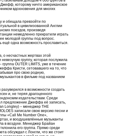
 стабильным доходом 4 000 фунтов в
. Джефф, которому ничто американское
очником вдохновения для многих
у и обещала превзойти по
ктуальной в цивилизованной Англии
анских поездов, произведя
станции немедленно прекратили играть
ее молодой группы под вопрос.
сь ещё одна возможность прославиться.
, о несчастных жертвах этой
 невезучую группу, которая послужила
 группа OUTER LIMITS, уже в течение
еффа Кристи, сетовавшего на то, что
абывая про свою родную,
е-музыкантов в фильме под названием
 разуверился в возможности создать
есен и, не теряя драгоценного
лондонским издательствам. Среди
чил предложение Джеффа её записать,
n Longley) – менеджер THE
MOLOES записали свою версию песни и
уппы «Call Me Number One»,
чартах, и воодушевлённые музыканты
ла в воздухе. Менеджер Брайан
отклонила его группа. Прямо среди
ета обсуждал с Лонгли, что же стоит