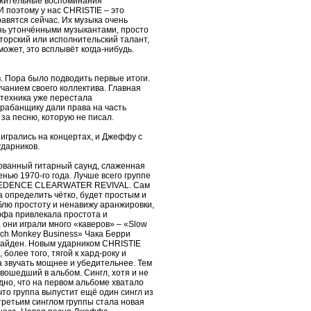
ложительные воспоминания
И поэтому у нас CHRISTIE – это
нравятся сейчас. Их музыка очень
ень утончёнными музыкантами, просто
иторский или исполнительский талант,
ожет, это всплывёт когда-нибудь.
. Пора было подводить первые итоги.
учанием своего коллектива. Главная
 техника уже перестала
рабанщику дали права на часть
 за песню, которую не писал.
игрались на концертах, и Джеффу с
ударников.
фованный гитарный саунд, слаженная
нью 1970-го года. Лучше всего группе
 CREEDENCE CLEARWATER REVIVAL. Сам
а определить чётко, будет простым и
юблю простоту и ненавижу аранжировки,
еффа привлекала простота и
 они играли много «каверов» – «Slow
uch Monkey Business» Чака Берри
 найден. Новым ударником CHRISTIE
более того, тягой к хард-року и
а звучать мощнее и убедительнее. Тем
вошедший в альбом. Сингл, хотя и не
идно, что на первом альбоме хватало
то группа выпустит ещё один сингл из
третьим синглом группы стала новая