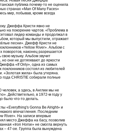
знеса. Новая песня Джеффа
танская публика почему-то не оценила
ьных странах «Man Of Many Faces»
есь мир, побывав, кроме всегда
-року. Джеффа Кристи явно не
ьно на покорение чартов. «Проблема в
 сетовал лидер команды и продолжал в
льбом, который мы выпустили, отражает
яжёлые песни». Джефф Кристи не
оклонников «Yellow River». Альбом с
ых поворотов, наконец разрешается
 свою музыку. Альбом звучит
 но они не дотягивают до яркости
Джеффа «If Only», одна из самых
их поклонников состоял из любителей
ии. «Золотая жила» была утеряна.
го года CHRISTIE собирали полные
человек, а здесь, в Англии мы не
». Действительно, в 1972-м году у
о было что-то делать.
 «Everything's Gonna Be Alright» и
никакого впечатления. Последним
w River». На записи впервые
анял место Джеффа на басу, позволив
нная «Iron Horse» не смогла вернуть
дах – 47-ое. Группа была вынуждена