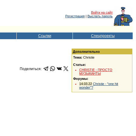
Войти на сайт
Регистрация
|
Выслать пароль
Ссылки
Спецпроекты
Дополнительно
Тема:
Christie
Статьи:
Поделиться:
CHRISTIE - ПРОСТО
МУЗЫКАНТЫ
Форумы:
14.03.22
Christie - "one hit
wonder"?