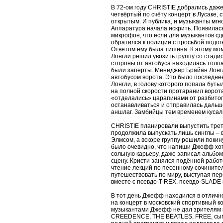
В 72-ом году CHRISTIE добрались даж
четвёртый по счёту концерт в Лусаке,
открытым. И публика, и музыканты мгн
Аппаратура начала искрить. Появилас
микрофон, что если для музыкантов сд
обратился к полиции с просьбой подог
Ответом ему была тишина. К этому мо
Лонгли решил увозить группу со стадио
стороны от автобуса находилась толпа
были заперты. Менеджер Брайан Лонгл
автобусом ворота. Это было последнее
Лонгли, в голову которого попала бут
на полной скорости протаранил ворота
«отделались» царапинами от разбитого
останавливаться и отправилась дальше
аншлаг. Замбийцы тем временем кусал
CHRISTIE планировали выпустить трети
продолжила выпускать лишь синглы – в
Элмсом, а вскоре группу решили покин
было очевидно, что напиши Джефф хот
сольную карьеру, даже записал альбом
сцену. Кристи занялся подённой работ
чтение лекций по песенному сочинител
путешествовать по миру, выступая пер
вместе с псевдо-T-REX, псевдо-SLADE
В тот день Джефф находился в отличн
на концерт в московский спортивный к
музыкантами Джефф не дал зрителям н
CREEDENCE, THE BEATLES, FREE, сыгра