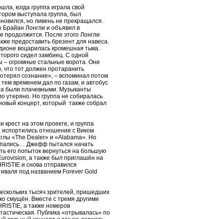
ла, когда группа играла свой
тором выступала группа, был
бновился, но ливень не прекращался.
 Брайан Лонгли и объявил в
е продолжится. После этого Лонгли
акже предоставить брезент для навеса.
адионе воцарилась кромешная тьма.
оторого сидел замбиец. С одной
ы – огромные стальные ворота. Они
, что тот должен протаранить
 потерял сознание», – вспоминал потом
 тем временем дал по газам, и автобус
рта были плачевными. Музыканты
ло утеряно. Но группа не собиралась
ановый концерт, который также собрал
 крест на этом проекте, и группа
а испортились отношения с Виком
глы «The Dealer» и «Alabama». Но
распались… Джефф пытался начать
сть его попыток вернуться на большую
urovision, а также был приглашён на
HRISTIE и снова отправился
тиваля под названием Forever Gold
нескольких тысяч зрителей, пришедших
ко смущён. Вместе с тремя другими
RISTIE, а также номеров
тастическая. Публика «отрывалась» по