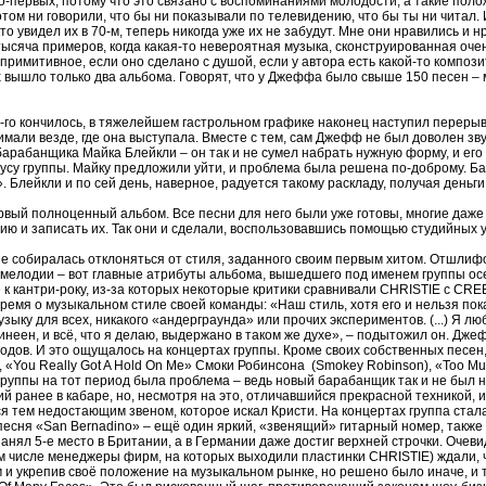
о-первых, потому что это связано с воспоминаниями молодости, а такие по
том ни говорили, что бы ни показывали по телевидению, что бы ты ни читал. 
то увидел их в 70-м, теперь никогда уже их не забудут. Мне они нравились и 
 тысяча примеров, когда какая-то невероятная музыка, сконструированная оч
примитивное, если оно сделано с душой, если у автора есть какой-то композ
х вышло только два альбома. Говорят, что у Джеффа было свыше 150 песен – м
-го кончилось, в тяжелейшем гастрольном графике наконец наступил перерыв
нимали везде, где она выступала. Вместе с тем, сам Джефф не был доволен зв
арабанщика Майка Блейкли – он так и не сумел набрать нужную форму, и его
усу группы. Майку предложили уйти, и проблема была решена по-доброму. Ба
». Блейкли и по сей день, наверное, радуется такому раскладу, получая деньги
вый полноценный альбом. Все песни для него были уже готовы, многие даже 
дию и записать их. Так они и сделали, воспользовавшись помощью студийных 
 не собиралась отклоняться от стиля, заданного своим первым хитом. Отшли
 мелодии – вот главные атрибуты альбома, вышедшего под именем группы осе
е к кантри-року, из-за которых некоторые критики сравнивали CHRISTIE c
ремя о музыкальном стиле своей команды: «Наш стиль, хотя его и нельзя пок
зыку для всех, никакого «андерграунда» или прочих экспериментов. (...) Я л
неен, и всё, что я делаю, выдержано в таком же духе», – подытожил он. Дж
годов. И это ощущалось на концертах группы. Кроме своих собственных песен,
), «You Really Got A Hold On Me» Смоки Робинсона (Smokey Robinson), «Too M
 группы на тот период была проблема – ведь новый барабанщик так и не был
й ранее в кабаре, но, несмотря на это, отличавшийся прекрасной техникой, и, 
я тем недостающим звеном, которое искал Кристи. На концертах группа стал
есня «San Bernadino» – ещё один яркий, «звенящий» гитарный номер, также 
 занял 5-е место в Британии, а в Германии даже достиг верхней строчки. Очев
ом числе менеджеры фирм, на которых выходили пластинки CHRISTIE) ждали, ч
 и укрепив своё положение на музыкальном рынке, но решено было иначе, и 