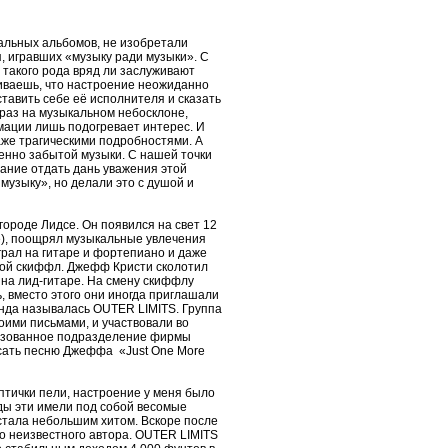
уальных альбомов, не изобретали
, игравших «музыку ради музыки». С
 такого рода вряд ли заслуживают
живаешь, что настроение неожиданно
ставить себе её исполнителя и сказать
н раз на музыкальном небосклоне,
рмации лишь подогревает интерес. И
же трагическими подробностями. А
женно забытой музыки. С нашей точки
лание отдать дань уважения этой
 музыку», но делали это с душой и
городе Лидсе. Он появился на свет 12
ке), поощрял музыкальные увлечения
рал на гитаре и фортепиано и даже
кой скиффл. Джефф Кристи сколотил
на лид-гитаре. На смену скиффлу
 вместо этого они иногда приглашали
анда называлась OUTER LIMITS. Группа
ими письмами, и участвовали во
разованное подразделение фирмы
писать песню Джеффа «Just One More
 птички пели, настроение у меня было
ды эти имели под собой весомые
 стала небольшим хитом. Вскоре после
о неизвестного автора. OUTER LIMITS