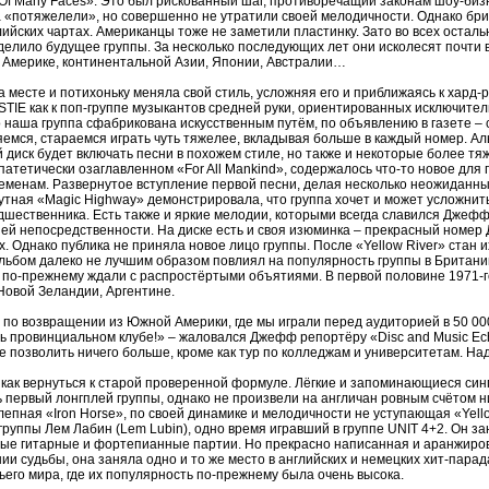
f Many Faces». Это был рискованный шаг, противоречащий законам шоу-би
а «потяжелели», но совершенно не утратили своей мелодичности. Однако бри
глийских чартах. Американцы тоже не заметили пластинку. Зато во всех остал
делило будущее группы. За несколько последующих лет они исколесят почти в
 Америке, континентальной Азии, Японии, Австралии…
на месте и потихоньку меняла свой стиль, усложняя его и приближаясь к хард
TIE как к поп-группе музыкантов средней руки, ориентированных исключител
что наша группа сфабрикована искусственным путём, по объявлению в газете –
емся, стараемся играть чуть тяжелее, вкладывая больше в каждый номер. А
й диск будет включать песни в похожем стиле, но также и некоторые более т
атетически озаглавленном «For All Mankind», содержалось что-то новое для п
ременам. Развернутое вступление первой песни, делая несколько неожиданн
тная «Magic Highway» демонстрировала, что группа хочет и может усложнить
шественника. Есть также и яркие мелодии, которыми всегда славился Джефф,
ей непосредственности. На диске есть и своя изюминка – прекрасный номер 
. Однако публика не приняла новое лицо группы. После «Yellow River» стан 
 Альбом далеко не лучшим образом повлиял на популярность группы в Британ
у по-прежнему ждали с распростёртыми объятиями. В первой половине 1971-
Новой Зеландии, Аргентине.
по возвращении из Южной Америки, где мы играли перед аудиторией в 50 000 
ь провинциальном клубе!» – жаловался Джефф репортёру «Disc and Music Echo
е позволить ничего больше, кроме как тур по колледжам и университетам. Над
как вернуться к старой проверенной формуле. Лёгкие и запоминающиеся синглы
ть первый лонгплей группы, однако не произвели на англичан ровным счётом 
пная «Iron Horse», по своей динамике и мелодичности не уступающая «Yello
группы Лем Лабин (Lem Lubin), одно время игравший в группе UNIT 4+2. Он з
ные гитарные и фортепианные партии. Но прекрасно написанная и аранжирова
ии судьбы, она заняла одно и то же место в английских и немецких хит-пара
его мира, где их популярность по-прежнему была очень высока.