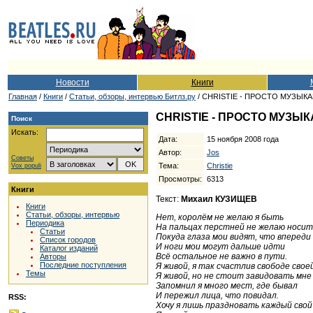
Новости
Книги
Главная
/
Книги
/
Cтатьи, обзоры, интервью Битлз.ру
/ CHRISTIE - ПРОСТО МУЗЫК
CHRISTIE - ПРОСТО МУЗЫ
Поиск
Искать:
Дата:
15 ноября 2008 года
Автор:
Jos
Советы
Тема:
Christie
Vox populi
Просмотры:
6313
Книги
Текст:
Михаил КУЗИЩЕВ
Книги
Статьи, обзоры, интервью
Нет, королём не желаю я быть
Периодика
На пальцах перстней не желаю носит
Статьи
Покуда глаза мои видят, что впереди
Список городов
И ноги мои могут дальше идти
Каталог изданий
Всё остальное не важно в пути.
Авторы
Последние поступления
Я живой, я так счастлив свободе свое
Темы
Я живой, но не стоит завидовать мне
Запомнил я много мест, где бывал
И пережил лица, что повидал.
RSS:
Хочу я лишь праздновать каждый свой