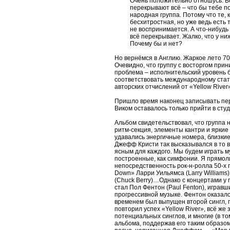
Очень положительно отношусь. В
перекрывают всё – что бы тебе по
народная группа. Потому что те, к
бесхитростная, но уже ведь есть
не воспринимается. А что-нибудь 
всё перекрывает. Жалко, что у ни
Почему бы и нет?
Но вернёмся в Англию. Жаркое лето 70
Очевидно, что группу с восторгом при
проблема – исполнительский уровень б
соответствовать международному стат
авторских отчислений от «Yellow River
Пришло время наконец записывать пер
Виком оставалось только прийти в сту
Альбом свидетельствовал, что группа
ритм-секция, элементы кантри и яркие
удавались энергичные номера, близки
Джефф Кристи так высказывался в то в
ясным для каждого. Мы будем играть му
построенные, как симфонии. Я прямоли
непосредственность рок-н-ролла 50-х 
Down» Ларри Уильямса (Larry Williams
(Chuck Berry)…Однако с концертами у
стал Пол Фентон (Paul Fenton), игравши
прогрессивной музыке. Фентон оказалс
временем был выпущен второй сингл, п
повторил успех «Yellow River», всё же
потенциальных синглов, и многие (в т
альбома, поддержав его таким образом