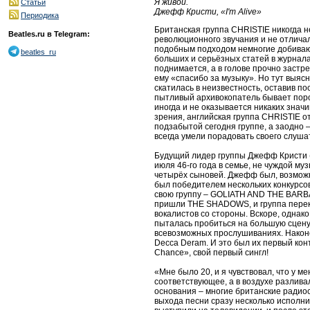
Я живой.
Статьи
Джефф Кристи, «I'm Alive»
Периодика
Британская группа CHRISTIE никогда н
Beatles.ru в Telegram:
революционного звучания и не отличал
подобным подходом немногие добиваютс
beatles_ru
больших и серьёзных статей в журнал
поднимается, а в голове прочно застр
ему «спасибо за музыку». Но тут выясн
скатилась в неизвестность, оставив п
пытливый архивокопатель бывает поро
иногда и не оказывается никаких знач
зрения, английская группа CHRISTIE о
подзабытой сегодня группе, а заодно –
всегда умели порадовать своего слуша
Будущий лидер группы Джефф Кристи (J
июля 46-го года в семье, не чуждой м
четырёх сыновей. Джефф был, возможн
был победителем нескольких конкурсо
свою группу – GOLIATH AND THE BARBA
пришли THE SHADOWS, и группа перекл
вокалистов со стороны. Вскоре, однак
пыталась пробиться на большую сцену
всевозможных прослушиваниях. Након
Decca Deram. И это был их первый кон
Chance», свой первый сингл!
«Мне было 20, и я чувствовал, что у 
соответствующее, а в воздухе разлив
основания – многие британские радиос
выхода песни сразу несколько исполни