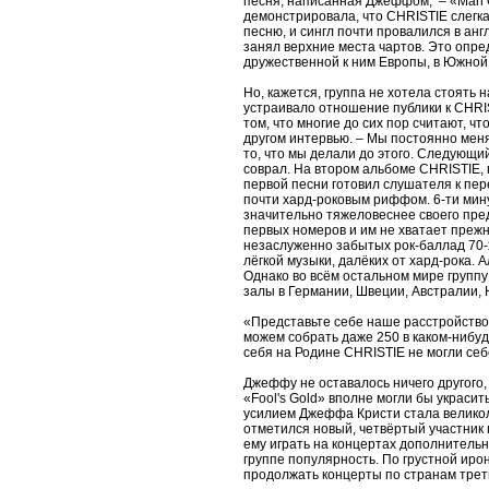
песня, написанная Джеффом, – «Man O
демонстрировала, что CHRISTIE слегк
песню, и сингл почти провалился в ан
занял верхние места чартов. Это опре
дружественной к ним Европы, в Южной
Но, кажется, группа не хотела стоять 
устраивало отношение публики к CHRIS
том, что многие до сих пор считают, 
другом интервью. – Мы постоянно меня
то, что мы делали до этого. Следующи
соврал. На втором альбоме CHRISTIE, п
первой песни готовил слушателя к пе
почти хард-роковым риффом. 6-ти мину
значительно тяжеловеснее своего пред
первых номеров и им не хватает прежн
незаслуженно забытых рок-баллад 70-х
лёгкой музыки, далёких от хард-рока.
Однако во всём остальном мире групп
залы в Германии, Швеции, Австралии, 
«Представьте себе наше расстройство 
можем собрать даже 250 в каком-нибуд
себя на Родине CHRISTIE не могли себ
Джеффу не оставалось ничего другого, 
«Fool's Gold» вполне могли бы украси
усилием Джеффа Кристи стала великоле
отметился новый, четвёртый участник 
ему играть на концертах дополнитель
группе популярность. По грустной ирон
продолжать концерты по странам треть