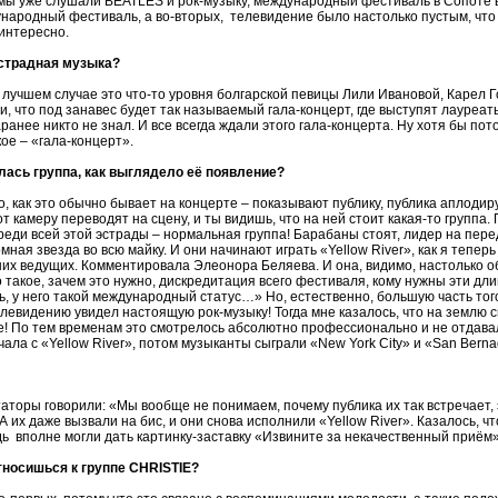
о мы уже слушали BEATLES и рок-музыку, международный фестиваль в Сопоте 
народный фестиваль, а во-вторых, телевидение было настолько пустым, что 
 интересно.
эстрадная музыка?
В лучшем случае это что-то уровня болгарской певицы Лили Ивановой, Карел Г
и, что под занавес будет так называемый гала-концерт, где выступят лауреа
 заранее никто не знал. И все всегда ждали этого гала-концерта. Ну хотя бы пот
кое – «гала-концерт».
лась группа, как выглядело её появление?
 как это обычно бывает на концерте – показывают публику, публика аплодир
от камеру переводят на сцену, и ты видишь, что на ней стоит какая-то группа
среди всей этой эстрады – нормальная группа! Барабаны стоят, лидер на пер
омная звезда во всю майку. И они начинают играть «Yellow River», как я тепе
х ведущих. Комментировала Элеонора Беляева. И она, видимо, настолько об
 такое, зачем это нужно, дискредитация всего фестиваля, кому нужны эти дл
, у него такой международный статус…» Но, естественно, большую часть того,
левидению увидел настоящую рок-музыку! Тогда мне казалось, что на землю сп
е! По тем временам это смотрелось абсолютно профессионально и не отдава
ла с «Yellow River», потом музыканты сыграли «New York City» и «San Berna
аторы говорили: «Мы вообще не понимаем, почему публика их так встречает, 
 А их даже вызвали на бис, и они снова исполнили «Yellow River». Казалось, 
едь вполне могли дать картинку-заставку «Извините за некачественный приём»
относишься к группе CHRISTIE?