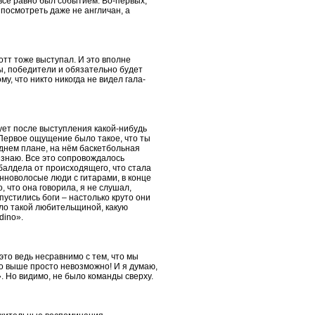
всё равно был событием. Во-первых,
посмотреть даже не англичан, а
отт тоже выступал. И это вполне
ты, победители и обязательно будет
ому, что никто никогда не видел гала-
ует после выступления какой-нибудь
. Первое ощущение было такое, что ты
еднем плане, на нём баскетбольная
рь знаю. Все это сопровождалось
алдела от происходящего, что стала
инноволосые люди с гитарами, в конце
 что она говорила, я не слушал,
устились боги – настолько круто они
ло такой любительщиной, какую
dino».
это ведь несравнимо с тем, что мы
что выше просто невозможно! И я думаю,
. Но видимо, не было команды сверху.