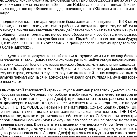
того Джефф Кристи окончательно отказался от многообещающей должности со
дующим синглом стала песня «Great Train Robbery», её снова написал Кристи
ть легендарное ограбление поезда, произошедшее в XIX веке и ставшее ист
жанра.
елодией и изысканной аранжировкой была записана и выпущена в 1968-м год
Неожиданно оказалось, что тема ограбления поезда по-прежнему остаётся а
о выхода сингла неизвестные злодеи действительно обчистили один из брит
 обвинёнными в пропаганде нечестного образа жизни все британские радио
 тему, обрекая её на полную безвестность. Подобный провал поставил будущ
 и вскоре OUTER LIMITS оказались на грани развала. И тут им представила
а более идиотской.
е задумало снять документальный фильм о трудностях и тяготах шоу-бизнеса
ые жернова. С этой целью авторы фильма решили найти самую неудачливую и
ий этих ужасов. После некоторых поисков обнаружился идеальный кандидат –
ь хотя бы ещё один сингл. На всю Британию показали кислую физиономию Дж
му поветрию, бездумно слушает соул-исполнителей загнивающего Запада, з
альную поп-музыку. Тысячи домохозяек утирали слезу, глядя на мучения гор
енный успех.
е выхода этой трагической картины группа наконец распалась. Джефф Кристи
 бросать музыку. Он решил попробовать добиться успеха в качестве автора п
в. Лучшие, на его взгляд, опусы Джефф принялся старательно рассылать по 
 продюсеров и музыкантов, была песня «Yellow River». Среди тех, кто полу
DE и THE TREMOLOES. Первые не впечатлились. Однако Брайан Лонгли (Bria
ысшие места в хит-парадах, очень заинтересовался этим номером. THE TRE
дном сингле, однако и тут вмешались обстоятельства. Собственная песня гр
ром Аланом Блейкли (Alan Blakley), заняла своё законное второе место в 
венный материал. В результате записанная ими версия «Yellow River» повис
стойна большего и даже чувствовал некоторую вину перед автором, чью песню 
с и срочно вызвал его в Лондон. Джефф примчался в 4 утра и до самого рассв