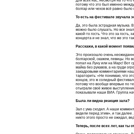
Для всех нас, несмотря на то чт
потому что это был именно между
болгар или чехов всё равно было
То есть на фестивале звучала 
Да, это была эстрадная музыка. 
можно было слушать. Но все знал
какой-то гость. Что это за гость,
концерта и не знал, что же это та
Расскажи, в какой момент появи
Это произошло очень неожиданно,
болгарской, скажем, певицы. Но в
попал на Луну или на Марс! Вот 
майка без рукавов, а на груди огр
закадровыми комментариями наши
тараторить: «Не понимаю, что это
концов, это ж солидный фестиваль
потому что вообще впервые по те
отыграли своё живое выступлени
показывали наши ВИА. Группа нача
Была ли видна реакция зала?
Зал с ума сходил. А наши коммент
видели перед этим», и так далее.
никто этого просто не ожидал, в
Теперь, после всех лет, как ты 