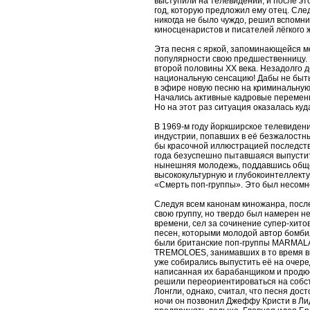
выступили на телевидении, и после э
год, которую предложил ему отец. Сле
никогда не было чуждо, решил вспомни
киносценаристов и писателей лёгкого 
Эта песня с яркой, запоминающейся м
популярности свою предшественницу. 
второй половины XX века. Незадолго д
национальную сенсацию! Дабы не быть
в эфире новую песню на криминальную
Начались активные кадровые перемены,
Но на этот раз ситуация оказалась куд
В 1969-м году йоркширское телевидени
индустрии, попавших в её безжалостн
бы красочной иллюстрацией последств
года безуспешно пытавшаяся выпустит
нынешняя молодежь, поддавшись обще
высококультурную и глубокоинтеллекту
«Смерть поп-группы». Это был несомн
Следуя всем канонам киножанра, посл
свою группу, но твердо был намерен не
времени, сел за сочинение супер-хито
песен, которыми молодой автор бомбил
были британские поп-группы MARMALA
TREMOLOES, занимавших в то время в
уже собирались выпустить её на очере
написанная их барабанщиком и продюсе
решили переориентироваться на собст
Лонгли, однако, считал, что песня до
ночи он позвонил Джеффу Кристи в Лид