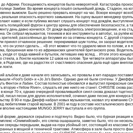
е до Африки. Посещаемость концертов была невероятной. Катастрофа произош
 столице Замбии. Во время концерта пошёл сильнейший дождь. Стадион, на ко
овенно вымокли. Было решено прервать концерт на час. Вскоре концерт возо
ь реальная опасность короткого замыкания. На сцену вышел менеджер группы
елают навес и если публика желает слушать концерт под дождём, выступлени
нать полицейский фургон к центру арены для обеспечения безопасности, а т
менту день давно кончился. От дождя вырубилось электроосвещение, и на ст
на. Он собрал музыкантов, техников и все инструменты в автобус, за рулём к
 зрителей, разозлённых до безумия из-за отмены концерта. С другой сторон
и принял отчаянное решение: перекрикивая шум толпы, он заорал водителю
, что он успел сделать… «В этот момент что-то ударило меня по голове, и я
ылка, брошенная кем-то из африканских ценителей британского рока. Водитель
, уходя от града камней и бутылок, летевших ему вслед… Итоги этого конце
 стекла, а Лонгли наложили 12 швов на голове. Три четверти аппаратуры бы
, в Родезию, где на радостях от счастливого спасения дала ещё один внепл
и локти.
й альбом и даже начали его записывать, но провалы в хит-парадах поставили
ышли «Fool's Gold» и «Jo Jo's Band». Однако дни её были сочтены. У Джефф
уть Фентон и Лабин. Состав полностью обновился и выпустил прекрасные син
ь вторую «Yellow River», слушать её уже никто не станет. CHRISTIE снова 
 в конце 70-х, однако очередной провалившийся сингл снова доказал тщетно
ой, писал песни для других исполнителей, сочинил даже песню для конкурса E
ьству. В 90-е годы Джефф набрал новых музыкантов, назвал эту компанию C
ед любителями старой музыки. В 2001-м году в составе ностальгического фес
 и вполне настоящими MUNGO JERRY выступала и его группа.
ой форме, держался серьёзно и подтянуто. Видно было, что бурная реакция 
омплекс «Олимпийский», его слегка ошарашила, заметно было, что он несколь
и секунды передышки, выдав на-гора убойный сет, состоящий из классики CH
нных в мощной и техничной трактовке. Атмосфера в зале была просто фан