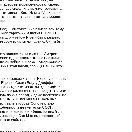
 согласился с этой мыслью, но
и, который порекомендовал своего
месяцев сидел «на мели», поэтому на
– гитариста Вика Элмса (Vic Elmes).
в качестве названия взять фамилию
ения.
e) – он также был в числе тех, кому
 было терять ни минуты! CHRISTIE
сь, для «Yellow River» было решено
л свою вокальную партию. Сингл был
сех концах света и даже в Америке
шение к действиям США во Вьетнаме.
нской войне XIX века – американская
ания этой песни, сообщая лишь, что
 по странам Европы. Их популярность
 Европе. Слава Богу, у Джеффа
авалось, репетировали где придётся –
 Кэсс («Mama» Cass Elliott). Но самое
лавила хит-парад, и даже политические
те CHRISTIE побывали в Польше с
естивале в городе Сопоте стало
 особенности для жителей СССР,
нов телезрителей. Одним из них был
диостанции Эхо Москвы и известный
ческом событии.