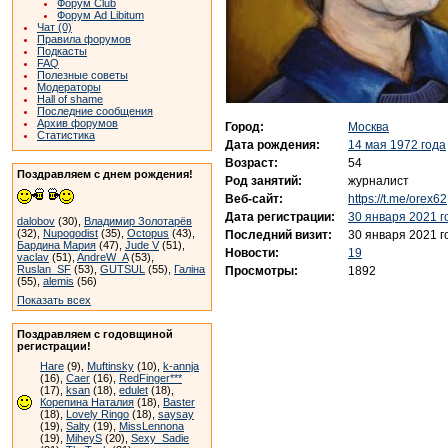
Форум Club
Форум Ad Libitum
Чат (0)
Правила форумов
Подкасты
FAQ
Полезные советы
Модераторы
Hall of shame
Последние сообщения
Архив форумов
Город:
Москва
Статистика
Дата рождения:
14 мая 1972 года
Возраст:
54
Поздравляем с днем рождения!
Род занятий:
журналист
Веб-сайт:
https://t.me/orex62
Дата регистрации:
30 января 2021 г
dalobov
(30),
Владимир Золотарёв
(32),
Nupogodist
(35),
Octopus
(43),
Последний визит:
30 января 2021 г
Бардина Мария
(47),
Jude V
(51),
Новости:
19
vaclav
(51),
AndreW_A
(53),
Ruslan_SF
(53),
GUTSUL
(55),
Галіна
Просмотры:
1892
(55),
alemis
(56)
Показать всех
Поздравляем с годовщиной
регистрации!
Hare
(9),
Muftinsky
(10),
k-annja
(16),
Caer
(16),
RedFinger***
(17),
ksan
(18),
edulet
(18),
Корепина Наталия
(18),
Baster
(18),
Lovely Ringo
(18),
saysay
(19),
Salty
(19),
MissLennona
(19),
MiheyS
(20),
Sexy_Sadie