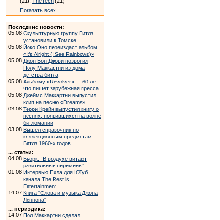
(21),
TheTech
(21)
Показать всех
Последние новости:
05.08
Скульптурную группу Битлз
установили в Томске
05.08
Йоко Оно переиздаст альбом
«It’s Alright (I See Rainbows)»
05.08
Джон Бон Джови позвонил
Полу Маккартни из дома
детства битла
05.08
Альбому «Revolver» — 60 лет:
что пишет зарубежная пресса
05.08
Джеймс Маккартни выпустил
клип на песню «Dreams»
03.08
Терри Крейн выпустил книгу о
песнях, появившихся на волне
битломании
03.08
Вышел справочник по
коллекционным предметам
Битлз 1960-х годов
... статьи:
04.08
Бьорк: “В воздухе витают
разительные перемены”
01.08
Интервью Пола для ЮТуб
канала The Rest is
Entertainment
14.07
Книга "Слова и музыка Джона
Леннона"
... периодика:
14.07
Пол Маккартни сделал