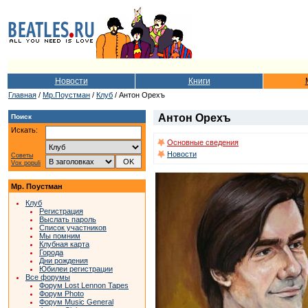
Новости
Книги
Главная
/
Мр.Поустман
/
Клуб
/ Антон Орехъ
Антон Орехъ
Поиск
Искать:
Основные сведения
Новости
Советы
Vox populi
Мр. Поустман
Клуб
Регистрация
Выслать пароль
Список участников
Мы помним
Клубная карта
Города
Дни рождения
Юбилеи регистрации
Все форумы
Форум Lost Lennon Tapes
Форум Photo
Форум Music General