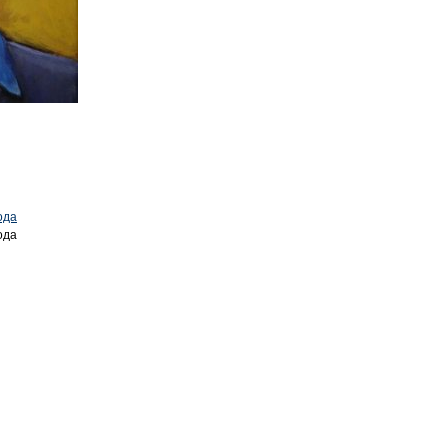
ода
ода