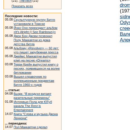
(21),
TheTech
(21)
dro
Показать всех
(197
sidn
Последние новости:
05.08
Скульптурную группу Битлз
Ody
установили в Томске
cree
05.08
Йоко Оно переиздаст альбом
«It’s Alright (I See Rainbows)»
Вал
05.08
Джон Бон Джови позвонил
Але
Полу Маккартни из дома
детства битла
05.08
Альбому «Revolver» — 60 лет:
что пишет зарубежная пресса
05.08
Джеймс Маккартни выпустил
клип на песню «Dreams»
03.08
Терри Крейн выпустил книгу о
песнях, появившихся на волне
битломании
03.08
Вышел справочник по
коллекционным предметам
Битлз 1960-х годов
... статьи:
04.08
Бьорк: “В воздухе витают
разительные перемены”
01.08
Интервью Пола для ЮТуб
канала The Rest is
Entertainment
14.07
Книга "Слова и музыка Джона
Леннона"
... периодика:
14.07
Пол Маккартни сделал