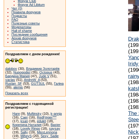
Форум Club
Форум Ad Libitum
Чат (0)
Правила форумов
Подкасты
FAQ
Полезные советы
Модераторы
Hall of shame
Последние сообщения
Drak
Архив форумов
Статистика
(199
(199
Поздравляем с днем рождения!
Yan
Irid
dalobov
(30),
Владимир Золотарёв
(199
(32),
Nupogodist
(35),
Octopus
(43),
rain
Бардина Мария
(47),
Jude V
(51),
vaclav
(51),
AndreW_A
(53),
(198
Ruslan_SF
(53),
GUTSUL
(55),
Галіна
(55),
alemis
(56)
kats
Показать всех
(198
(198
Поздравляем с годовщиной
(198
регистрации!
The
Hare
(9),
Muftinsky
(10),
k-annja
(16),
Caer
(16),
RedFinger***
Stee
(17),
ksan
(18),
edulet
(18),
Корепина Наталия
(18),
Baster
(197
(18),
Lovely Ringo
(18),
saysay
Nic
(19),
Salty
(19),
MissLennona
(19),
MiheyS
(20),
Sexy_Sadie
(197