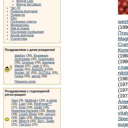
Форум Club
Форум Ad Libitum
Чат (0)
Правила форумов
Подкасты
FAQ
west 
Полезные советы
Модераторы
(199
Hall of shame
Последние сообщения
Пти
Архив форумов
Magi
Статистика
Cran
Кол
Поздравляем с днем рождения!
(198
dalobov
(30),
Владимир
Золотарёв
(32),
Nupogodist
(198
(35),
Octopus
(43),
Бардина
Мария
(47),
Jude V
(51),
сла
vaclav
(51),
AndreW_A
(53),
niki
Ruslan_SF
(53),
GUTSUL
(55),
Галіна
(55),
alemis
(56)
(198
Показать всех
(197
(197
Поздравляем с годовщиной
регистрации!
(197
Hare
(9),
Muftinsky
(10),
k-annja
Але
(16),
Caer
(16),
RedFinger***
(196
(17),
ksan
(18),
edulet
(18),
Корепина Наталия
(18),
Baster
vital
(18),
Lovely Ringo
(18),
saysay
(19),
Salty
(19),
MissLennona
Stee
(19),
MiheyS
(20),
Sexy_Sadie
eug
(21),
TheTech
(21)