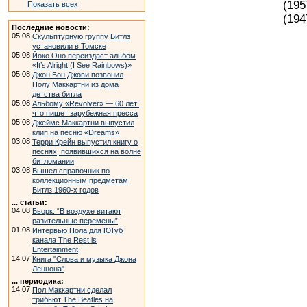
(195
Показать всех
(194
Последние новости:
05.08
Скульптурную группу Битлз
установили в Томске
05.08
Йоко Оно переиздаст альбом
«It’s Alright (I See Rainbows)»
05.08
Джон Бон Джови позвонил
Полу Маккартни из дома
детства битла
05.08
Альбому «Revolver» — 60 лет:
что пишет зарубежная пресса
05.08
Джеймс Маккартни выпустил
клип на песню «Dreams»
03.08
Терри Крейн выпустил книгу о
песнях, появившихся на волне
битломании
03.08
Вышел справочник по
коллекционным предметам
Битлз 1960-х годов
... статьи:
04.08
Бьорк: “В воздухе витают
разительные перемены”
01.08
Интервью Пола для ЮТуб
канала The Rest is
Entertainment
14.07
Книга "Слова и музыка Джона
Леннона"
... периодика:
14.07
Пол Маккартни сделал
трибьют The Beatles на