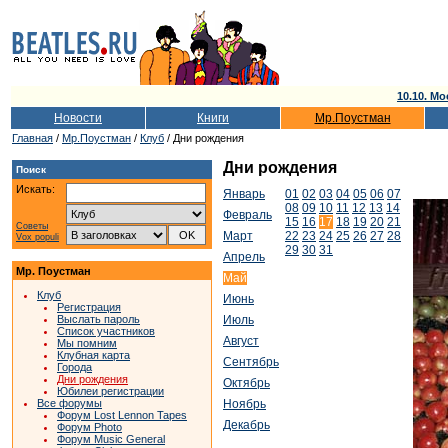
10.10. Мо
Новости
Книги
Мр.Поустман
Главная
/
Мр.Поустман
/
Клуб
/ Дни рождения
Дни рождения
Поиск
Искать:
Январь
01
02
03
04
05
06
07
08
09
10
11
12
13
14
Февраль
15
16
17
18
19
20
21
Советы
Март
22
23
24
25
26
27
28
Vox populi
29
30
31
Апрель
Мр. Поустман
Май
Клуб
Июнь
Регистрация
Выслать пароль
Июль
Список участников
Август
Мы помним
Клубная карта
Сентябрь
Города
Дни рождения
Октябрь
Юбилеи регистрации
Все форумы
Ноябрь
Форум Lost Lennon Tapes
Декабрь
Форум Photo
Форум Music General