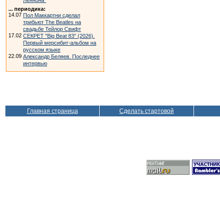
Леннона"
... периодика:
14.07
Пол Маккартни сделал
трибьют The Beatles на
свадьбе Тейлор Свифт
17.02
СЕКРЕТ "Big Beat 83" (2026).
Первый мерсибит-альбом на
русском языке
22.09
Александр Беляев. Последнее
интервью
Главная страница
Сделать стартовой