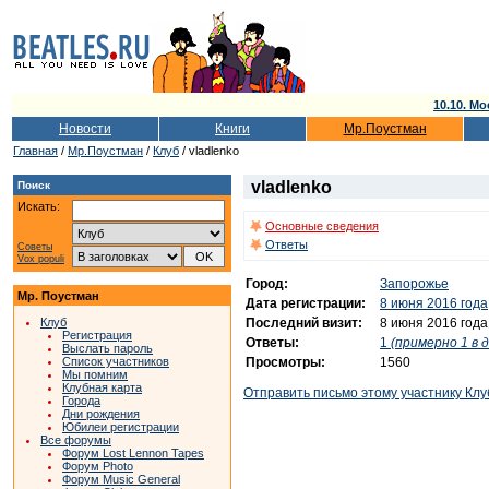
10.10. Мо
Новости
Книги
Мр.Поустман
Главная
/
Мр.Поустман
/
Клуб
/ vladlenko
vladlenko
Поиск
Искать:
Основные сведения
Ответы
Советы
Vox populi
Город:
Запорожье
Мр. Поустман
Дата регистрации:
8 июня 2016 года
Последний визит:
8 июня 2016 года
Клуб
Регистрация
Ответы:
1
(примерно 1 в д
Выслать пароль
Просмотры:
1560
Список участников
Мы помним
Клубная карта
Отправить письмо этому участнику Клу
Города
Дни рождения
Юбилеи регистрации
Все форумы
Форум Lost Lennon Tapes
Форум Photo
Форум Music General