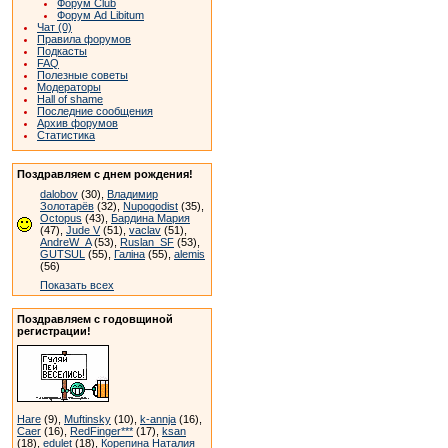
Форум Club
Форум Ad Libitum
Чат (0)
Правила форумов
Подкасты
FAQ
Полезные советы
Модераторы
Hall of shame
Последние сообщения
Архив форумов
Статистика
Поздравляем с днем рождения!
dalobov
(30),
Владимир
Золотарёв
(32),
Nupogodist
(35),
Octopus
(43),
Бардина Мария
(47),
Jude V
(51),
vaclav
(51),
AndreW_A
(53),
Ruslan_SF
(53),
GUTSUL
(55),
Галіна
(55),
alemis
(56)
Показать всех
Поздравляем с годовщиной
регистрации!
Hare
(9),
Muftinsky
(10),
k-annja
(16),
Caer
(16),
RedFinger***
(17),
ksan
(18),
edulet
(18),
Корепина Наталия