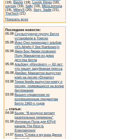
(18),
Baster
(18),
Lovely Ringo
(18),
saysay
(19),
Salty
(19),
MissLennona
(19),
MiheyS
(20),
Sexy_Sadie
(21),
TheTech
(21)
Показать всех
Последние новости:
05.08
Скульптурную группу Битлз
установили в Томске
05.08
Йоко Оно переиздаст альбом
«It’s Alright (I See Rainbows)»
05.08
Джон Бон Джови позвонил
Полу Маккартни из дома
детства битла
05.08
Альбому «Revolver» — 60 лет:
что пишет зарубежная пресса
05.08
Джеймс Маккартни выпустил
клип на песню «Dreams»
03.08
Терри Крейн выпустил книгу о
песнях, появившихся на волне
битломании
03.08
Вышел справочник по
коллекционным предметам
Битлз 1960-х годов
... статьи:
04.08
Бьорк: “В воздухе витают
разительные перемены”
01.08
Интервью Пола для ЮТуб
канала The Rest is
Entertainment
14.07
Книга "Слова и музыка Джона