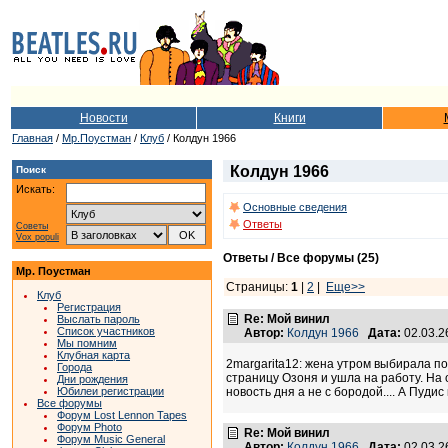
Новости
Книги
Главная
/
Мр.Поустман
/
Клуб
/ Колдун 1966
Колдун 1966
Поиск
Искать:
Основные сведения
Ответы
Советы
Vox populi
Ответы / Все форумы (25)
Мр. Поустман
Страницы:
1
|
2
|
Еще>>
Клуб
Регистрация
Re: Мой винил
Выслать пароль
Список участников
Автор:
Колдун 1966
Дата:
02.03.2
Мы помним
Клубная карта
2margarita12: жена утром выбирала по
Города
страницу Озоня и ушла на работу. На 
Дни рождения
новость дня а не с бородой.... А Пудис
Юбилеи регистрации
Все форумы
Форум Lost Lennon Tapes
Форум Photo
Re: Мой винил
Форум Music General
Автор:
Колдун 1966
Дата:
02.03.2