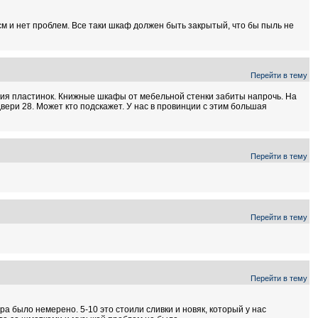
м и нет проблем. Все таки шкаф должен быть закрытый, что бы пыль не
Перейти в тему
нения пластинок. Книжные шкафы от мебельной стенки забиты напрочь. На
двери 28. Может кто подскажет. У нас в провинции с этим большая
Перейти в тему
Перейти в тему
Перейти в тему
ра было немерено. 5-10 это стоили сливки и новяк, который у нас