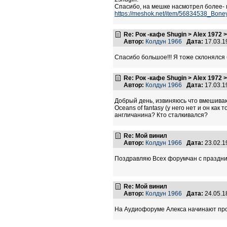
Спасибо, на мешке насмотрел более- 
https://meshok.net/item/56834538_Bo
Re: Рок -кафе Shugin > Alex 1972 
Автор:
Колдун 1966
Дата:
17.03.1
Cпасибо большое!!! Я тоже склонялся 
Re: Рок -кафе Shugin > Alex 1972 
Автор:
Колдун 1966
Дата:
17.03.1
Добрый день, извиняюсь что вмешиваюс
Oceans of fantasy (у него нет и он ка
англичанина? Кто сталкивался?
Re: Мой винил
Автор:
Колдун 1966
Дата:
23.02.1
Поздравляю Всех форумчан с праздник
Re: Мой винил
Автор:
Колдун 1966
Дата:
24.05.1
На Аудиофоруме Алекса начинают про