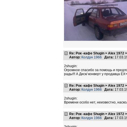
Re: Рок -кафе Shugin > Alex 1972 
Автор:
Колдун 1966
Дата:
17.03.1
2shugin:
Огромное спасибо за помощь и предлож
рады!!! А Диск/ конверт у продавца EX+
Re: Рок -кафе Shugin > Alex 1972 
Автор:
Колдун 1966
Дата:
17.03.1
2shugin:
Времени особо нет, неизвестно, наско
Re: Рок -кафе Shugin > Alex 1972 
Автор:
Колдун 1966
Дата:
17.03.1
2shugin: