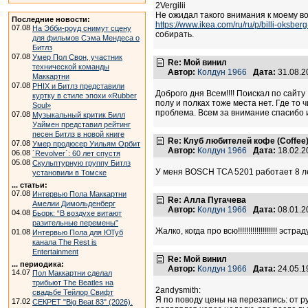
2Vergilii
Не ожидал такого внимания к моему во
Последние новости:
https://www.ikea.com/ru/ru/p/billi-oksbe
07.08
На Эбби-роуд снимут сцену
собирать.
для фильмов Сэма Мендеса о
Битлз
07.08
Умер Пол Свон, участник
Re: Мой винил
технической команды
Автор:
Колдун 1966
Дата:
31.08.2
Маккартни
07.08
PHIX и Битлз представили
Доброго дня Всем!!!! Поискал по сайт
куртку в стиле эпохи «Rubber
полу и полках тоже места нет. Где то 
Soul»
проблема. Всем за внимание спасибо и
07.08
Музыкальный критик Билл
Уаймен представил рейтинг
песен Битлз в новой книге
Re: Клуб любителей кофе (Coffee
07.08
Умер продюсер Уильям Орбит
Автор:
Колдун 1966
Дата:
18.02.2
06.08
`Revolver`: 60 лет спустя
05.08
Скульптурную группу Битлз
У меня BOSCH TCA 5201 работает 8 ле
установили в Томске
... статьи:
07.08
Интервью Пола Маккартни
Re: Алла Пугачева
Амелии Димольденберг
Автор:
Колдун 1966
Дата:
08.01.2
04.08
Бьорк: “В воздухе витают
разительные перемены”
Жалко, когда про всю!!!!!!!!!!!!!!!!!!! эс
01.08
Интервью Пола для ЮТуб
канала The Rest is
Entertainment
Re: Мой винил
... периодика:
Автор:
Колдун 1966
Дата:
24.05.1
14.07
Пол Маккартни сделал
трибьют The Beatles на
2andysmith:
свадьбе Тейлор Свифт
Я по поводу цены на перезапись: от ру
17.02
СЕКРЕТ "Big Beat 83" (2026).