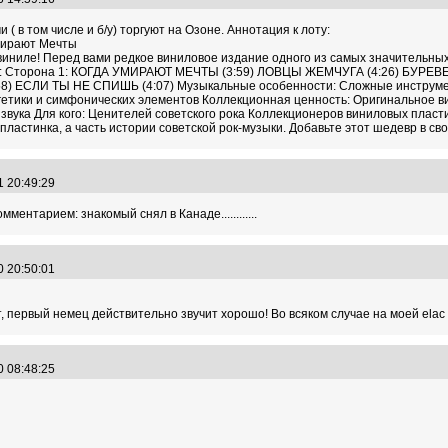
( в том числе и б/у) торгуют на Озоне. Аннотация к лоту:
Умирают Мечты
 виниле! Перед вами редкое виниловое издание одного из самых значительных
лист: Сторона 1: КОГДА УМИРАЮТ МЕЧТЫ (3:59) ЛОВЦЫ ЖЕМЧУГА (4:26) БУР
:58) ЕСЛИ ТЫ НЕ СПИШЬ (4:07) Музыкальные особенности: Сложные инструм
гетики и симфонических элементов Коллекционная ценность: Оригинальное 
 звука Для кого: Ценителей советского рока Коллекционеров виниловых плас
пластинка, а часть истории советской рок-музыки. Добавьте этот шедевр в св
1 20:49:29
ентарием: знакомый снял в Канаде............
0 20:50:01
т, первый немец действительно звучит хорошо! Во всяком случае на моей elac
0 08:48:25