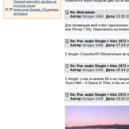
появлялся через неделю-две после вы
Первый мерсибит-альбом на
русском языке
22.09
Александр Беляев. Последнее
Re: Мой винил
интервью
Автор:
Колдун 1966
Дата:
22.05.1
Для провинции мой ответ однозначно: 
или Питер 7.50). Перезапись на бобину
Re: Рок -кафе Shugin > Alex 1972 
Автор:
Колдун 1966
Дата:
07.04.1
2 shugin: Спасибо!!!!! Обязательно вс
Re: Рок -кафе Shugin > Alex 1972 
Автор:
Колдун 1966
Дата:
06.04.1
2 shugin: у нас в начале 80-х на танц
Years After ‎– A Space In Time, я бы н
Re: Рок -кафе Shugin > Alex 1972 
Автор:
Колдун 1966
Дата:
03.04.1