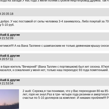
хода на западе.У нас года 3 жили поляки:строили нефтепровод Дружба. Так ч
9 20:35:18
добро. У нас поставкой от силы человека 3-4 занималось. Либо покупай за 7
 5-10 руб.
>Audi & другие
9 21:52:09
третимся!!!! А на Вана Таллине с шампанским не только девченкам крышу сносил
>Audi & другие
9 20:57:11
ах в баре коктель "Вечерний" (Вана Таллин с портвешком) был хит сезона. 87ко
е отказался, к сожаления у меня нет, только наш переиздос 93 года помятенький.
>Audi & другие
9 21:53:54
2 audi: Сережа,я так понимаю, что у Вас переходная 80-ка 8
лет, горя не знал.Раз в три- четыре года резинки и амортиза
счастье по 5-10 доллеров за комплект. И никаких проблем!!!! 