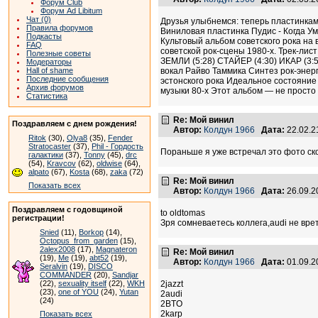
Форум Club
Форум Ad Libitum
Чат (0)
Друзья улыбнемся: теперь пластинками 
Правила форумов
Виниловая пластинка Пудис - Когда 
Подкасты
Культовый альбом советского рока на
FAQ
советской рок-сцены 1980-х. Трек-
Полезные советы
ЗЕМЛИ (5:28) СТАЙЕР (4:30) ИКАР (3
Модераторы
вокал Райво Таммика Синтез рок-энер
Hall of shame
Последние сообщения
эстонского рока Идеальное состояние
Архив форумов
музыки 80-х Этот альбом — не просто 
Статистика
Re: Мой винил
Поздравляем с днем рождения!
Автор:
Колдун 1966
Дата:
22.02.2
Ritok
(30),
Olya8
(35),
Fender
Stratocaster
(37),
Phil - Гордость
Пораньше я уже встречал это фото скомм
галактики
(37),
Tonny
(45),
drc
(54),
Kravcov
(62),
oldwise
(64),
alpato
(67),
Kosta
(68),
zaka
(72)
Re: Мой винил
Показать всех
Автор:
Колдун 1966
Дата:
26.09.2
Поздравляем с годовщиной
to oldtomas
регистрации!
Зря сомневаетесь коллега,audi не вре
Snied
(11),
Borkop
(14),
Octopus_from_garden
(15),
2alex2008
(17),
Magnateron
Re: Мой винил
(19),
Me
(19),
abt52
(19),
Автор:
Колдун 1966
Дата:
01.09.2
Seralvin
(19),
DISCO
COMMANDER
(20),
Sandjar
2jazzt
(22),
sexuality itself
(22),
WKH
(23),
one of YOU
(24),
Yutan
2audi
(24)
2BTO
2karp
Показать всех