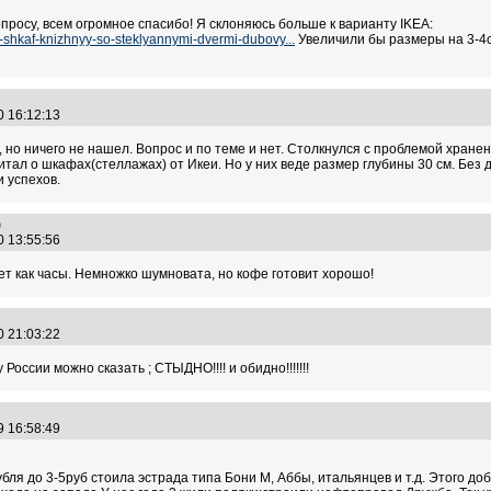
просу, всем огромное спасибо! Я склоняюсь больше к варианту IKEA:
rg-shkaf-knizhnyy-so-steklyannymi-dvermi-dubovy...
Увеличили бы размеры на 3-4с
0 16:12:13
у , но ничего не нашел. Вопрос и по теме и нет. Столкнулся с проблемой хра
читал о шкафах(стеллажах) от Икеи. Но у них веде размер глубины 30 см. Без 
 успехов.
)
0 13:55:56
т как часы. Немножко шумновата, но кофе готовит хорошо!
0 21:03:22
траду России можно сказать ; СТЫДНО!!!! и обидно!!!!!!!
9 16:58:49
бля до 3-5руб стоила эстрада типа Бони М, Аббы, итальянцев и т.д. Этого доб