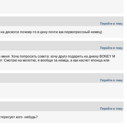
Перейти в тему
 на дискогсе почему-то в цену почти как первопрессный немец)
Перейти в тему
я меня. Хочу попросить совета: хочу другу подарить на днюху BONEY M
жит. Смотрю на молотке, я вообще за немца, а как насчет японца или
Перейти в тему
Перейти в тему
ересует кого- нибудь?