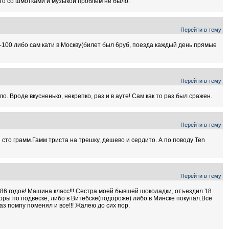
то со шмотками и музыкой проблем не было.
Перейти в тему
0-100 либо сам кати в Москву(билет был 6руб, поезда каждый день прямые
Перейти в тему
о. Вроде вкусненько, некрепко, раз и в ауте! Сам как то раз был сражен.
Перейти в тему
п сто грамм.Гамм триста на трешку, дешево и сердито. А по поводу Ten
Перейти в тему
5-86 годов! Машина класс!!! Сестра моей бывшей шоколадки, отъездил 18
торы по подвеске, либо в Витебске(подороже) либо в Минске покупал.Все
Раз помпу поменял и все!!! Жалею до сих пор.