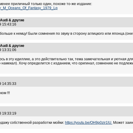
менее приличный только один, похоже то-же издание:
ney_M_Oceans_Of_Fantasy_1979_Lp
>Audi & другие
9 15:43:16
больше к немцу! Были сомнения по звуку в сторону аглицкого или японца.(они
>Audi & другие
9 13:31:06
ь в эту идиллию, а это действительно так, тема замечательная и уютная дл
к то намекал). Хочу определится с изданием, что оригинал, сомнению не подле
9 14:35:33
ом !!!
8 19:33:19
дажу собственной разработки мойки:
https://youtu.be/OH9p0zir1lU.
Может заинт