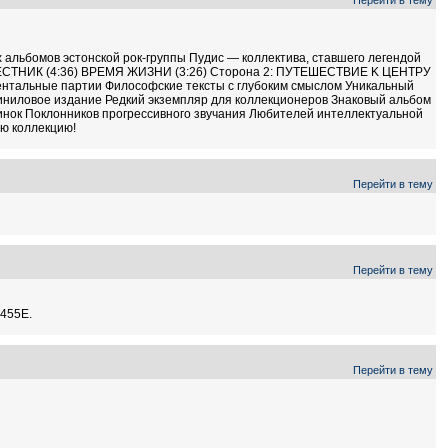
 альбомов эстонской рок-группы Пудис — коллектива, ставшего легендой
ЕВЕСТНИК (4:36) ВРЕМЯ ЖИЗНИ (3:26) Сторона 2: ПУТЕШЕСТВИЕ K ЦЕНТРУ
ентальные партии Философские тексты с глубоким смыслом Уникальный
виниловое издание Редкий экземпляр для коллекционеров Знаковый альбом
тинок Поклонников прогрессивного звучания Любителей интеллектуальной
ою коллекцию!
Перейти в тему
Перейти в тему
 455Е.
Перейти в тему