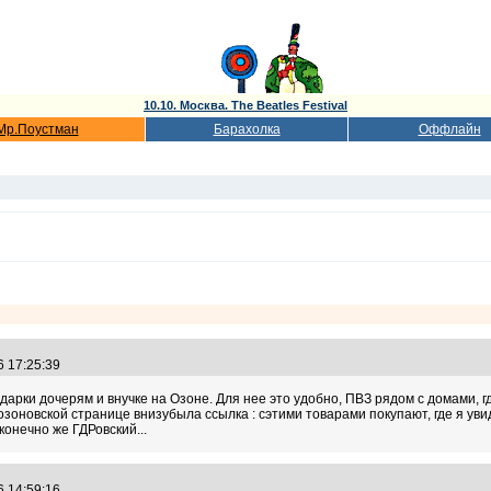
10.10. Москва. The Beatles Festival
Мр.Поустман
Барахолка
Оффлайн
6 17:25:39
дарки дочерям и внучке на Озоне. Для нее это удобно, ПВЗ рядом с домами, гд
озоновской странице внизубыла ссылка : сэтими товарами покупают, где я увид
 конечно же ГДРовский...
6 14:59:16