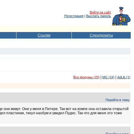
Войти на сайт
Регистрация
|
Выслать пароль
Ссылки
Спецпроекты
|
|
Все форумы (25)
MG (24)
AdLib (1)
Перейти в тему
е они живут. Они у меня в Питере. Так вот на компе она оставила открытой
ел пластинки, ткнул наобум и увидел Пудис. Так что для меня это тоже
Перейти в тему