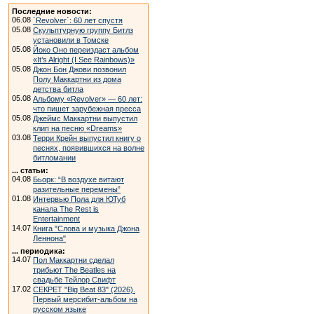
Последние новости:
06.08
`Revolver`: 60 лет спустя
05.08
Скульптурную группу Битлз
установили в Томске
05.08
Йоко Оно переиздаст альбом
«It’s Alright (I See Rainbows)»
05.08
Джон Бон Джови позвонил
Полу Маккартни из дома
детства битла
05.08
Альбому «Revolver» — 60 лет:
что пишет зарубежная пресса
05.08
Джеймс Маккартни выпустил
клип на песню «Dreams»
03.08
Терри Крейн выпустил книгу о
песнях, появившихся на волне
битломании
... статьи:
04.08
Бьорк: “В воздухе витают
разительные перемены”
01.08
Интервью Пола для ЮТуб
канала The Rest is
Entertainment
14.07
Книга "Слова и музыка Джона
Леннона"
... периодика:
14.07
Пол Маккартни сделал
трибьют The Beatles на
свадьбе Тейлор Свифт
17.02
СЕКРЕТ "Big Beat 83" (2026).
Первый мерсибит-альбом на
русском языке