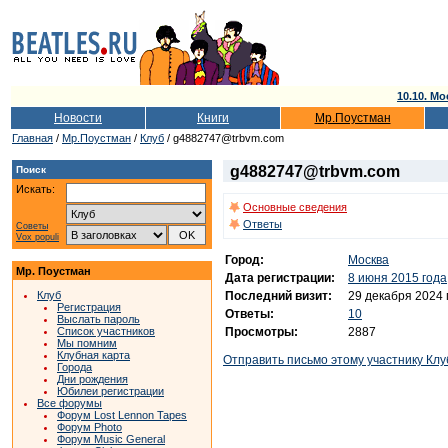
10.10. Мо
Новости
Книги
Мр.Поустман
Главная
/
Мр.Поустман
/
Клуб
/ g4882747@trbvm.com
g4882747@trbvm.com
Поиск
Искать:
Основные сведения
Ответы
Советы
Vox populi
Город:
Москва
Мр. Поустман
Дата регистрации:
8 июня 2015 года
Последний визит:
29 декабря 2024 
Клуб
Регистрация
Ответы:
10
Выслать пароль
Просмотры:
2887
Список участников
Мы помним
Клубная карта
Отправить письмо этому участнику Клу
Города
Дни рождения
Юбилеи регистрации
Все форумы
Форум Lost Lennon Tapes
Форум Photo
Форум Music General