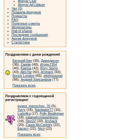
Форум Club
Форум Ad Libitum
Чат (0)
Правила форумов
Подкасты
FAQ
Полезные советы
Модераторы
Hall of shame
Последние сообщения
Архив форумов
Статистика
Поздравляем с днем рождения!
Евгений Бик
(35),
Димедролл
(36),
Zapple
(40),
Игорь7354
(40),
Katrina
(42),
Rory Storm
(43),
AlexYar
(61),
Arshack
(63),
Borick London
(65),
stjohnswood
(66),
Андрей Хрисанфов
(77)
Показать всех
Поздравляем с годовщиной
регистрации!
evgen_menschov_76
(5),
Yurry
(16),
Navigator77
(16),
Ludo4ka
(17),
Polly Beatloman
(18),
satanafrompashkovo
(19),
Sion22
(20),
Arshack
(20),
Саша McCartney
(22),
Басист
(22),
Nich
(22)
Показать всех