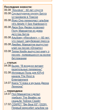
Последние новости:
06.08
`Revolver`: 60 лет спустя
05.08
Скульптурную группу Битлз
установили в Томске
05.08
Йоко Оно переиздаст альбом
«It’s Alright (I See Rainbows)»
05.08
Джон Бон Джови позвонил
Полу Маккартни из дома
детства битла
05.08
Альбому «Revolver» — 60 лет:
что пишет зарубежная пресса
05.08
Джеймс Маккартни выпустил
клип на песню «Dreams»
03.08
Терри Крейн выпустил книгу о
песнях, появившихся на волне
битломании
... статьи:
04.08
Бьорк: “В воздухе витают
разительные перемены”
01.08
Интервью Пола для ЮТуб
канала The Rest is
Entertainment
14.07
Книга "Слова и музыка Джона
Леннона"
... периодика:
14.07
Пол Маккартни сделал
трибьют The Beatles на
свадьбе Тейлор Свифт
17.02
СЕКРЕТ "Big Beat 83" (2026).
Первый мерсибит-альбом на