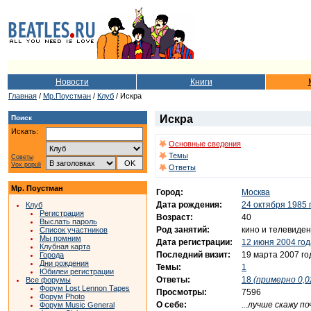
Новости
Книги
Главная
/
Мр.Поустман
/
Клуб
/ Искра
Искра
Поиск
Искать:
Основные сведения
Темы
Советы
Vox populi
Ответы
Мр. Поустман
Город:
Москва
Дата рождения:
24 октября 1985 
Клуб
Регистрация
Возраст:
40
Выслать пароль
Род занятий:
кино и телевиде
Список участников
Мы помним
Дата регистрации:
12 июня 2004 год
Клубная карта
Последний визит:
19 марта 2007 го
Города
Дни рождения
Темы:
1
Юбилеи регистрации
Ответы:
18
(примерно 0,0
Все форумы
Форум Lost Lennon Tapes
Просмотры:
7596
Форум Photo
О себе:
...лучше скажу 
Форум Music General