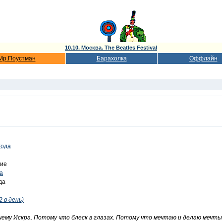
10.10. Москва. The Beatles Festival
Мр.Поустман
Барахолка
Оффлайн
года
ние
а
да
2 в день)
почему Искра. Потому что блеск в глазах. Потому что мечтаю и делаю мечт