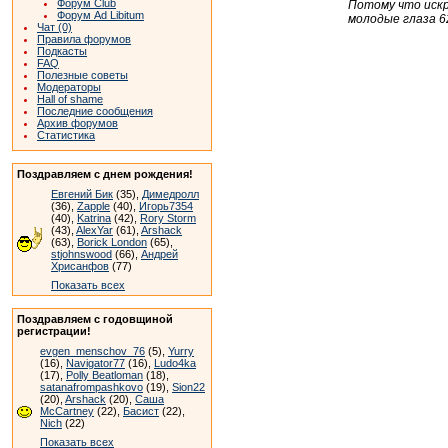
Форум Club
Потому что искр
Форум Ad Libitum
молодые глаза 6
Чат (0)
Правила форумов
Подкасты
FAQ
Полезные советы
Модераторы
Hall of shame
Последние сообщения
Архив форумов
Статистика
Поздравляем с днем рождения!
Евгений Бик
(35),
Димедролл
(36),
Zapple
(40),
Игорь7354
(40),
Katrina
(42),
Rory Storm
(43),
AlexYar
(61),
Arshack
(63),
Borick London
(65),
stjohnswood
(66),
Андрей
Хрисанфов
(77)
Показать всех
Поздравляем с годовщиной
регистрации!
evgen_menschov_76
(5),
Yurry
(16),
Navigator77
(16),
Ludo4ka
(17),
Polly Beatloman
(18),
satanafrompashkovo
(19),
Sion22
(20),
Arshack
(20),
Саша
McCartney
(22),
Басист
(22),
Nich
(22)
Показать всех