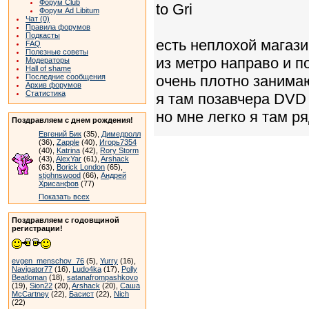
Форум Club
to Gri
Форум Ad Libitum
Чат (0)
Правила форумов
Подкасты
есть неплохой магази
FAQ
Полезные советы
из метро направо и п
Модераторы
Hall of shame
очень плотно занима
Последние сообщения
Архив форумов
Статистика
я там позавчера DVD 
но мне легко я там р
Поздравляем с днем рождения!
Евгений Бик
(35),
Димедролл
(36),
Zapple
(40),
Игорь7354
(40),
Katrina
(42),
Rory Storm
(43),
AlexYar
(61),
Arshack
(63),
Borick London
(65),
stjohnswood
(66),
Андрей
Хрисанфов
(77)
Показать всех
Поздравляем с годовщиной
регистрации!
evgen_menschov_76
(5),
Yurry
(16),
Navigator77
(16),
Ludo4ka
(17),
Polly
Beatloman
(18),
satanafrompashkovo
(19),
Sion22
(20),
Arshack
(20),
Саша
McCartney
(22),
Басист
(22),
Nich
(22)