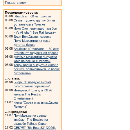
Показать всех
Последние новости:
06.08
`Revolver`: 60 лет спустя
05.08
Скульптурную группу Битлз
установили в Томске
05.08
Йоко Оно переиздаст альбом
«It’s Alright (I See Rainbows)»
05.08
Джон Бон Джови позвонил
Полу Маккартни из дома
детства битла
05.08
Альбому «Revolver» — 60 лет:
что пишет зарубежная пресса
05.08
Джеймс Маккартни выпустил
клип на песню «Dreams»
03.08
Терри Крейн выпустил книгу о
песнях, появившихся на волне
битломании
... статьи:
04.08
Бьорк: “В воздухе витают
разительные перемены”
01.08
Интервью Пола для ЮТуб
канала The Rest is
Entertainment
14.07
Книга "Слова и музыка Джона
Леннона"
... периодика:
14.07
Пол Маккартни сделал
трибьют The Beatles на
свадьбе Тейлор Свифт
17.02
СЕКРЕТ "Big Beat 83" (2026).