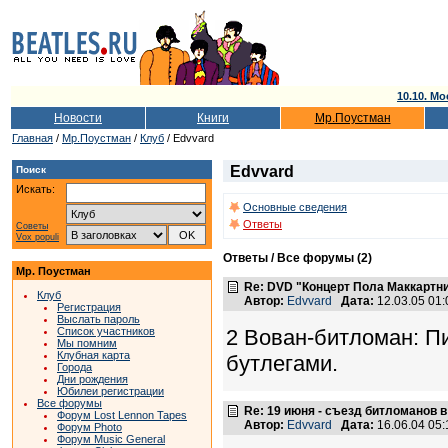
10.10. Мо
Новости
Книги
Мр.Поустман
Главная
/
Мр.Поустман
/
Клуб
/ Edvvard
Edvvard
Поиск
Искать:
Основные сведения
Ответы
Советы
Vox populi
Ответы / Все форумы (2)
Мр. Поустман
Re: DVD "Концерт Пола Маккартн
Клуб
Автор:
Edvvard
Дата:
12.03.05 01
Регистрация
Выслать пароль
2 Вован-битломан: Пи
Список участников
Мы помним
Клубная карта
бутлегами.
Города
Дни рождения
Юбилеи регистрации
Все форумы
Re: 19 июня - съезд битломанов 
Форум Lost Lennon Tapes
Автор:
Edvvard
Дата:
16.06.04 05
Форум Photo
Форум Music General