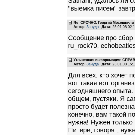
Satriani, удалось ли
"выемка писем" завт
Re: СРОЧНО. Георгий Мосешвили 
Автор:
Зануда
Дата:
25.01.08 02
Сообщение про сбор 
ru_rock70, echobeatles
Уточненная инфорнмация: СПРА
Автор:
Зануда
Дата:
23.01.08 15
Для всех, кто хочет
вот такая вот органи
сегодняшнего опыта. 
общем, пустяки. Я са
просто будет полезна
конечно, вам такой п
нужна! Нужен только 
Питере, говорят, нужн