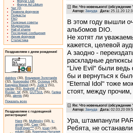
Форум Club
Форум Ad Libitum
Re: Что новенького! (обсуждение
Чат (0)
Автор:
Зануда
Дата:
25.11.20 12:
Правила форумов
Подкасты
FAQ
В этом году вышли о
Полезные советы
Модераторы
альбомов DIO.
Hall of shame
Последние сообщения
Не хотят ли уважаем
Архив форумов
Статистика
кажется, целевой ау
А заодно - переиздат
Поздравляем с днем рождения!
раскладные делюксы B
"Live Evil" были вед
бы и вернуться к было
dalobov
(30),
Владимир Золотарёв
(32),
Nupogodist
(35),
Octopus
(43),
"Eternal Idol" тоже 
Бардина Мария
(47),
Jude V
(51),
vaclav
(51),
AndreW_A
(53),
стоят, между прочим,
Ruslan_SF
(53),
GUTSUL
(55),
Галіна
(55),
alemis
(56)
Показать всех
Re: Что новенького! (обсуждение
Автор:
Зануда
Дата:
02.03.20 09
Поздравляем с годовщиной
регистрации!
Ура, штампанули PARL
Hare
(9),
Muftinsky
(10),
k-
annja
(16),
Caer
(16),
Ребята, не останавли
RedFinger***
(17),
ksan
(18),
edulet
(18),
Корепина Наталия