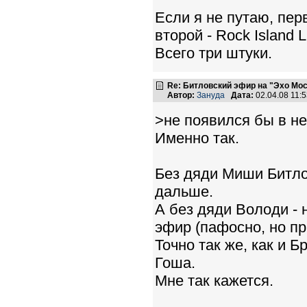
Если я не путаю, пе
второй - Rock Island L
Всего три штуки.
Re: Битловский эфир на "Эхо Мо
Автор:
Зануда
Дата:
02.04.08 11:
>не появился бы в н
Именно так.
Без дяди Миши Битло
дальше.
А без дяди Володи - 
эфир (пафосно, но пр
Точно так же, как и 
Гоша.
Мне так кажется.