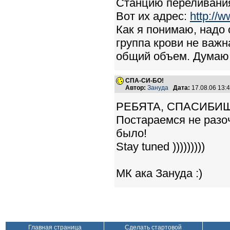
Станцию переливания 
Вот их адрес:
http://
Как я понимаю, надо 
группа крови не важн
общий объем. Думаю,
СПА-СИ-БО!
Автор:
Зануда
Дата:
17.08.06 13
РЕБЯТА, СПАСИБИЩ
Постараемся не разоч
было!
Stay tuned )))))))))
МК ака Зануда :)
Главная страница
Сделать стартовой