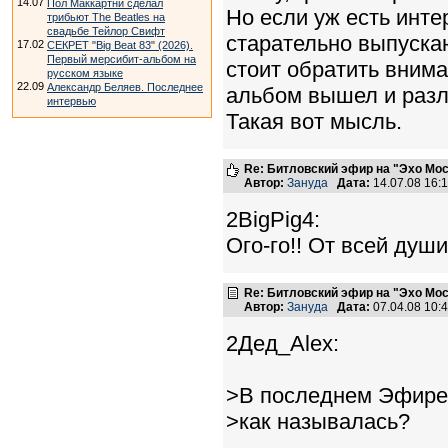
14.07
Пол Маккартни сделал
Но если уж есть инте
трибьют The Beatles на
свадьбе Тейлор Свифт
старательно выпускаю
17.02
СЕКРЕТ "Big Beat 83" (2026).
Первый мерсибит-альбом на
стоит обратить внима
русском языке
22.09
Александр Беляев. Последнее
альбом вышел и разле
интервью
Такая вот мысль.
Re: Битловский эфир на "Эхо Мо
Автор:
Зануда
Дата:
14.07.08 16:
2BigPig4:
Ого-го!! От всей душ
Re: Битловский эфир на "Эхо Мо
Автор:
Зануда
Дата:
07.04.08 10
2Дед_Alex:
>В последнем Эфире,
>как называлась?