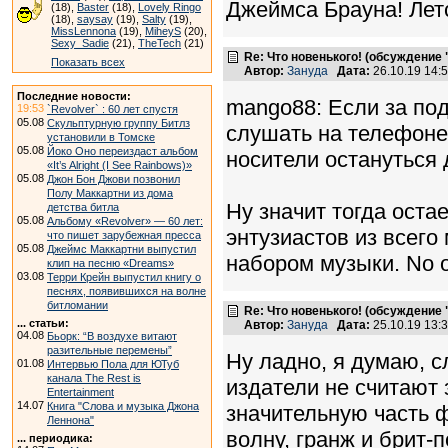
Джеймса Брауна! Летс
(18),
Baster
(18),
Lovely Ringo
(18),
saysay
(19),
Salty
(19),
MissLennona
(19),
MiheyS
(20),
Sexy_Sadie
(21),
TheTech
(21)
Re: Что новенького! (обсуждение
Показать всех
Автор:
Зануда
Дата:
26.10.19 14
Последние новости:
mango88: Если за под
19:53
`Revolver` : 60 лет спустя
05.08
Скульптурную группу Битлз
слушать на телефоне
установили в Томске
05.08
Йоко Оно переиздаст альбом
носители остануться 
«It’s Alright (I See Rainbows)»
05.08
Джон Бон Джови позвонил
Полу Маккартни из дома
Ну значит тогда остае
детства битла
05.08
Альбому «Revolver» — 60 лет:
энтузиастов из всего
что пишет зарубежная пресса
05.08
Джеймс Маккартни выпустил
набором музыки. No of
клип на песню «Dreams»
03.08
Терри Крейн выпустил книгу о
песнях, появившихся на волне
битломании
Re: Что новенького! (обсуждение
... статьи:
Автор:
Зануда
Дата:
25.10.19 13
04.08
Бьорк: “В воздухе витают
разительные перемены”
Ну ладно, я думаю, с
01.08
Интервью Пола для ЮТуб
канала The Rest is
издатели не считают 
Entertainment
14.07
Книга "Слова и музыка Джона
значительную часть ф
Леннона"
волну, гранж и брит-п
... периодика: