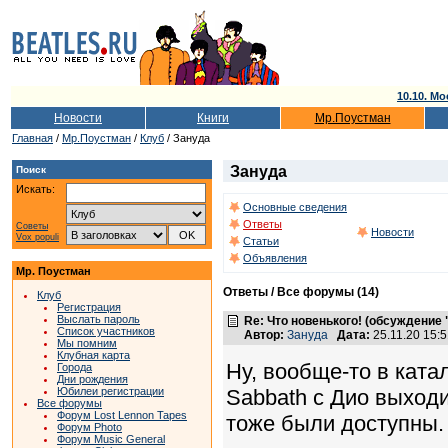
10.10. Мо
Новости
Книги
Мр.Поустман
Главная
/
Мр.Поустман
/
Клуб
/ Зануда
Зануда
Поиск
Искать:
Основные сведения
Ответы
Советы
Новости
Vox populi
Статьи
Объявления
Мр. Поустман
Ответы / Все форумы (14)
Клуб
Регистрация
Выслать пароль
Re: Что новенького! (обсуждение
Список участников
Автор:
Зануда
Дата:
25.11.20 15:
Мы помним
Клубная карта
Ну, вообще-то в ката
Города
Дни рождения
Sabbath с Дио выход
Юбилеи регистрации
Все форумы
Форум Lost Lennon Tapes
тоже были доступны. 
Форум Photo
Форум Music General