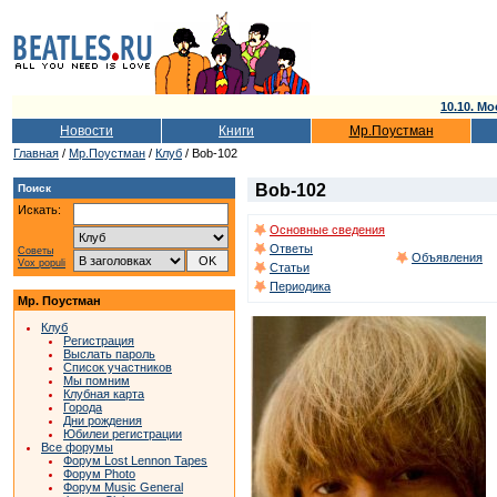
10.10. Мо
Новости
Книги
Мр.Поустман
Главная
/
Мр.Поустман
/
Клуб
/ Bob-102
Bob-102
Поиск
Искать:
Основные сведения
Ответы
Советы
Объявления
Vox populi
Статьи
Периодика
Мр. Поустман
Клуб
Регистрация
Выслать пароль
Список участников
Мы помним
Клубная карта
Города
Дни рождения
Юбилеи регистрации
Все форумы
Форум Lost Lennon Tapes
Форум Photo
Форум Music General