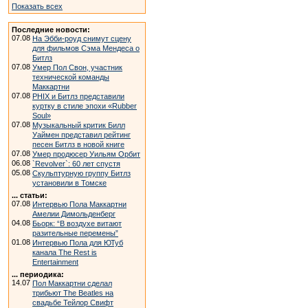
Показать всех
Последние новости:
07.08
На Эбби-роуд снимут сцену
для фильмов Сэма Мендеса о
Битлз
07.08
Умер Пол Свон, участник
технической команды
Маккартни
07.08
PHIX и Битлз представили
куртку в стиле эпохи «Rubber
Soul»
07.08
Музыкальный критик Билл
Уаймен представил рейтинг
песен Битлз в новой книге
07.08
Умер продюсер Уильям Орбит
06.08
`Revolver`: 60 лет спустя
05.08
Скульптурную группу Битлз
установили в Томске
... статьи:
07.08
Интервью Пола Маккартни
Амелии Димольденберг
04.08
Бьорк: “В воздухе витают
разительные перемены”
01.08
Интервью Пола для ЮТуб
канала The Rest is
Entertainment
... периодика:
14.07
Пол Маккартни сделал
трибьют The Beatles на
свадьбе Тейлор Свифт