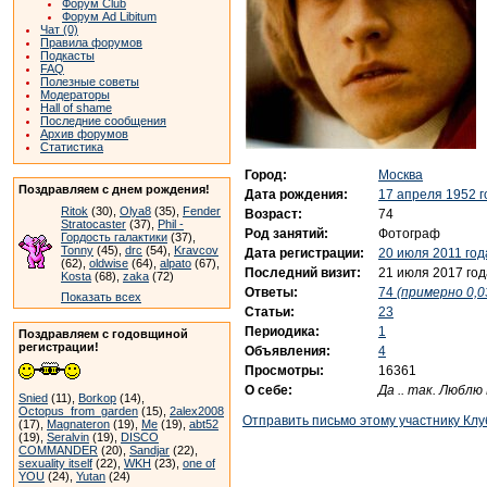
Форум Club
Форум Ad Libitum
Чат (0)
Правила форумов
Подкасты
FAQ
Полезные советы
Модераторы
Hall of shame
Последние сообщения
Архив форумов
Статистика
Город:
Москва
Поздравляем с днем рождения!
Дата рождения:
17 апреля 1952 г
Ritok
(30),
Olya8
(35),
Fender
Возраст:
74
Stratocaster
(37),
Phil -
Род занятий:
Фотограф
Гордость галактики
(37),
Tonny
(45),
drc
(54),
Kravcov
Дата регистрации:
20 июля 2011 год
(62),
oldwise
(64),
alpato
(67),
Последний визит:
21 июля 2017 год
Kosta
(68),
zaka
(72)
Ответы:
74
(примерно 0,0
Показать всех
Статьи:
23
Периодика:
1
Поздравляем с годовщиной
регистрации!
Объявления:
4
Просмотры:
16361
О себе:
Да .. так. Люблю
Snied
(11),
Borkop
(14),
Octopus_from_garden
(15),
2alex2008
Отправить письмо этому участнику Клу
(17),
Magnateron
(19),
Me
(19),
abt52
(19),
Seralvin
(19),
DISCO
COMMANDER
(20),
Sandjar
(22),
sexuality itself
(22),
WKH
(23),
one of
YOU
(24),
Yutan
(24)