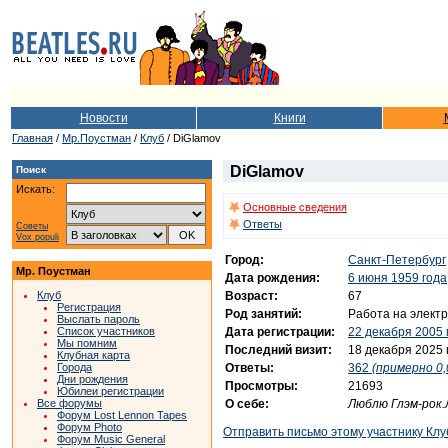
Новости
Книги
Главная
/
Мр.Поустман
/
Клуб
/ DiGlamov
DiGlamov
Поиск
Искать:
Основные сведения
Ответы
Советы
Vox populi
Город:
Санкт-Петербург
Мр. Поустман
Дата рождения:
6 июня 1959 года
Возраст:
67
Клуб
Регистрация
Род занятий:
Работа на элект
Выслать пароль
Дата регистрации:
22 декабря 2005 
Список участников
Мы помним
Последний визит:
18 декабря 2025 
Клубная карта
Ответы:
362
(примерно 0,
Города
Дни рождения
Просмотры:
21693
Юбилеи регистрации
О себе:
Люблю Глэм-рок.
Все форумы
Форум Lost Lennon Tapes
Форум Photo
Отправить письмо этому участнику Клу
Форум Music General