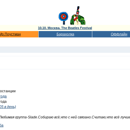
10.10. Москва. The Beatles Festival
Мр.Поустман
Барахолка
Оффлайн
ростанции
года
года
05 в день)
Любимая группа-Slade.Собираю всё,что с ней связано.Считаю,что всё лучше
ба