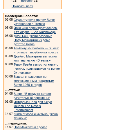
(21),
TheTech
(21)
Показать всех
Последние новости:
05.08
Скульптурную группу Битлз
установили в Томске
05.08
Йоко Оно переиздаст альбом
«It’s Alright (I See Rainbows)»
05.08
Джон Бон Джови позвонил
Полу Маккартни из дома
детства битла
05.08
Альбому «Revolver» — 60 лет:
что пишет зарубежная пресса
05.08
Джеймс Маккартни выпустил
клип на песню «Dreams»
03.08
Терри Крейн выпустил книгу о
песнях, появившихся на волне
битломании
03.08
Вышел справочник по
коллекционным предметам
Битлз 1960-х годов
... статьи:
04.08
Бьорк: “В воздухе витают
разительные перемены”
01.08
Интервью Пола для ЮТуб
канала The Rest is
Entertainment
14.07
Книга "Слова и музыка Джона
Леннона"
... периодика:
14.07
Пол Маккартни сделал