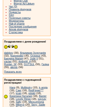
Форум Club
Форум Ad Libitum
Чат (0)
Правила форумов
Подкасты
FAQ
Полезные советы
Модераторы
Hall of shame
Последние сообщения
Архив форумов
Статистика
Поздравляем с днем рождения!
dalobov
(30),
Владимир Золотарёв
(32),
Nupogodist
(35),
Octopus
(43),
Бардина Мария
(47),
Jude V
(51),
vaclav
(51),
AndreW_A
(53),
Ruslan_SF
(53),
GUTSUL
(55),
Галіна
(55),
alemis
(56)
Показать всех
Поздравляем с годовщиной
регистрации!
Hare
(9),
Muftinsky
(10),
k-annja
(16),
Caer
(16),
RedFinger***
(17),
ksan
(18),
edulet
(18),
Корепина Наталия
(18),
Baster
(18),
Lovely Ringo
(18),
saysay
(19),
Salty
(19),
MissLennona
(19),
MiheyS
(20),
Sexy_Sadie