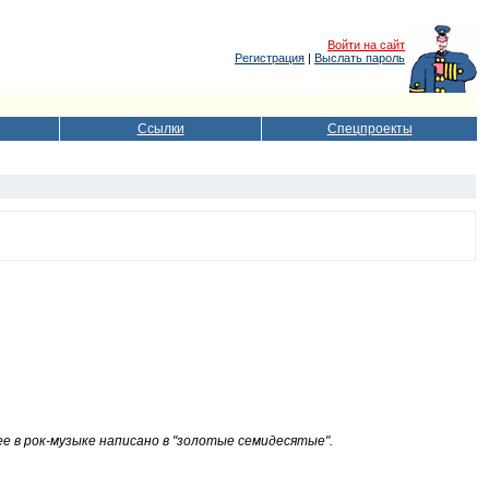
Войти на сайт
Регистрация
|
Выслать пароль
Ссылки
Спецпроекты
е в рок-музыке написано в "золотые семидесятые".