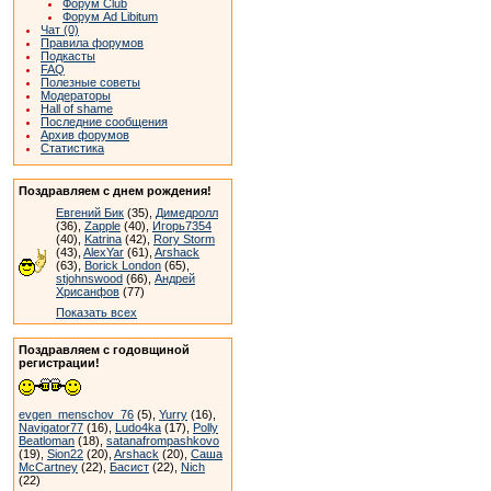
Форум Club
Форум Ad Libitum
Чат (0)
Правила форумов
Подкасты
FAQ
Полезные советы
Модераторы
Hall of shame
Последние сообщения
Архив форумов
Статистика
Поздравляем с днем рождения!
Евгений Бик
(35),
Димедролл
(36),
Zapple
(40),
Игорь7354
(40),
Katrina
(42),
Rory Storm
(43),
AlexYar
(61),
Arshack
(63),
Borick London
(65),
stjohnswood
(66),
Андрей
Хрисанфов
(77)
Показать всех
Поздравляем с годовщиной
регистрации!
evgen_menschov_76
(5),
Yurry
(16),
Navigator77
(16),
Ludo4ka
(17),
Polly
Beatloman
(18),
satanafrompashkovo
(19),
Sion22
(20),
Arshack
(20),
Саша
McCartney
(22),
Басист
(22),
Nich
(22)