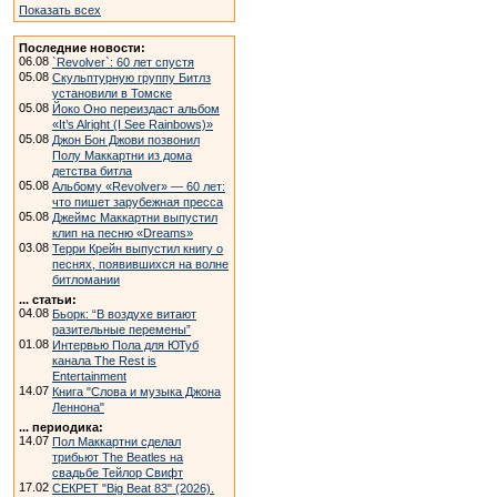
Показать всех
Последние новости:
06.08
`Revolver`: 60 лет спустя
05.08
Скульптурную группу Битлз
установили в Томске
05.08
Йоко Оно переиздаст альбом
«It’s Alright (I See Rainbows)»
05.08
Джон Бон Джови позвонил
Полу Маккартни из дома
детства битла
05.08
Альбому «Revolver» — 60 лет:
что пишет зарубежная пресса
05.08
Джеймс Маккартни выпустил
клип на песню «Dreams»
03.08
Терри Крейн выпустил книгу о
песнях, появившихся на волне
битломании
... статьи:
04.08
Бьорк: “В воздухе витают
разительные перемены”
01.08
Интервью Пола для ЮТуб
канала The Rest is
Entertainment
14.07
Книга "Слова и музыка Джона
Леннона"
... периодика:
14.07
Пол Маккартни сделал
трибьют The Beatles на
свадьбе Тейлор Свифт
17.02
СЕКРЕТ "Big Beat 83" (2026).