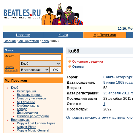
10.10. Мо
Новости
Книги
Мр.Поустман
Главная
/
Мр.Поустман
/
Клуб
/ ku68
ku68
Поиск
Искать:
Основные сведения
Ответы
Советы
Vox populi
Город:
Санкт-Петербург
Мр. Поустман
Дата рождения:
9 июня 1968 года
Возраст:
58
Клуб
Регистрация
Дата регистрации:
25 апреля 2011 г
Выслать пароль
Последний визит:
23 декабря 2011 
Список участников
Мы помним
Ответы:
1
Клубная карта
Просмотры:
2092
Города
Дни рождения
Юбилеи регистрации
Отправить письмо этому участнику Клу
Все форумы
Форум Lost Lennon Tapes
Форум Photo
Форум Music General