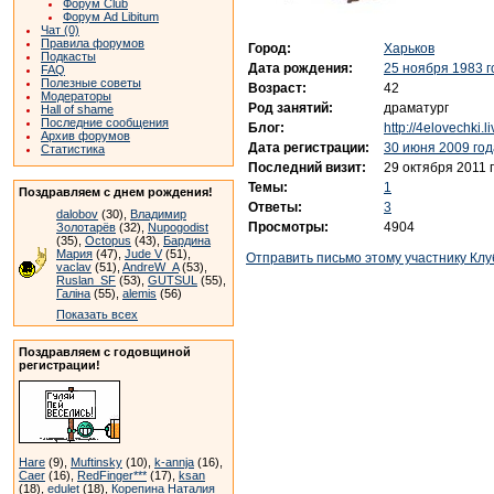
Форум Club
Форум Ad Libitum
Чат (0)
Правила форумов
Город:
Харьков
Подкасты
Дата рождения:
25 ноября 1983 г
FAQ
Полезные советы
Возраст:
42
Модераторы
Род занятий:
драматург
Hall of shame
Последние сообщения
Блог:
http://4elovechki.l
Архив форумов
Дата регистрации:
30 июня 2009 год
Статистика
Последний визит:
29 октября 2011 
Темы:
1
Поздравляем с днем рождения!
Ответы:
3
dalobov
(30),
Владимир
Просмотры:
4904
Золотарёв
(32),
Nupogodist
(35),
Octopus
(43),
Бардина
Мария
(47),
Jude V
(51),
Отправить письмо этому участнику Клу
vaclav
(51),
AndreW_A
(53),
Ruslan_SF
(53),
GUTSUL
(55),
Галіна
(55),
alemis
(56)
Показать всех
Поздравляем с годовщиной
регистрации!
Hare
(9),
Muftinsky
(10),
k-annja
(16),
Caer
(16),
RedFinger***
(17),
ksan
(18),
edulet
(18),
Корепина Наталия