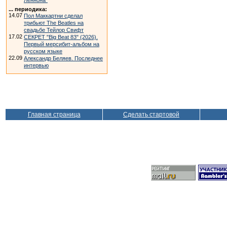
Леннона"
... периодика:
14.07
Пол Маккартни сделал
трибьют The Beatles на
свадьбе Тейлор Свифт
17.02
СЕКРЕТ "Big Beat 83" (2026).
Первый мерсибит-альбом на
русском языке
22.09
Александр Беляев. Последнее
интервью
Главная страница
Сделать стартовой