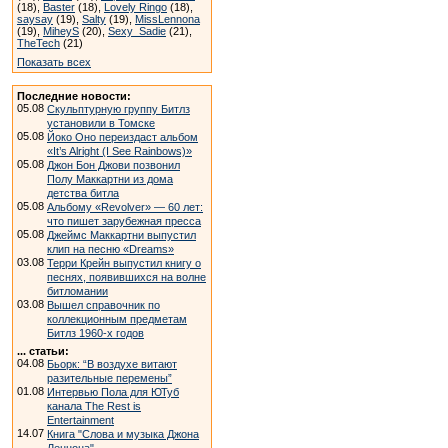
(18),
Baster
(18),
Lovely Ringo
(18),
saysay
(19),
Salty
(19),
MissLennona
(19),
MiheyS
(20),
Sexy_Sadie
(21),
TheTech
(21)
Показать всех
Последние новости:
05.08
Скульптурную группу Битлз
установили в Томске
05.08
Йоко Оно переиздаст альбом
«It’s Alright (I See Rainbows)»
05.08
Джон Бон Джови позвонил
Полу Маккартни из дома
детства битла
05.08
Альбому «Revolver» — 60 лет:
что пишет зарубежная пресса
05.08
Джеймс Маккартни выпустил
клип на песню «Dreams»
03.08
Терри Крейн выпустил книгу о
песнях, появившихся на волне
битломании
03.08
Вышел справочник по
коллекционным предметам
Битлз 1960-х годов
... статьи:
04.08
Бьорк: “В воздухе витают
разительные перемены”
01.08
Интервью Пола для ЮТуб
канала The Rest is
Entertainment
14.07
Книга "Слова и музыка Джона