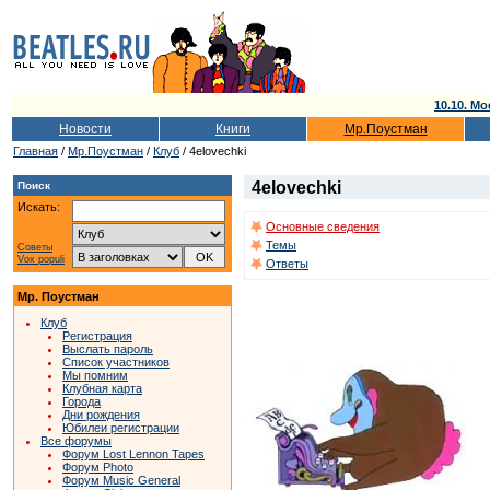
10.10. Мо
Новости
Книги
Мр.Поустман
Главная
/
Мр.Поустман
/
Клуб
/ 4elovechki
4elovechki
Поиск
Искать:
Основные сведения
Темы
Советы
Vox populi
Ответы
Мр. Поустман
Клуб
Регистрация
Выслать пароль
Список участников
Мы помним
Клубная карта
Города
Дни рождения
Юбилеи регистрации
Все форумы
Форум Lost Lennon Tapes
Форум Photo
Форум Music General