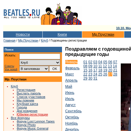
10.10. Мо
Новости
Книги
Мр.Поустман
Главная
/
Мр.Поустман
/
Клуб
/ Годовщины регистрации
Поздравляем с годовщиной т
Поиск
предыдущие годы
Искать:
Январь
01
02
03
04
05
06
07
08
09
10
11
12
13
14
Советы
Февраль
Vox populi
15
16
17
18
19
20
21
Март
22
23
24
25
26
27
28
29
30
31
Мр. Поустман
Апрель
Клуб
Май
Регистрация
Июнь
Выслать пароль
Список участников
Июль
Мы помним
Клубная карта
Август
Города
Дни рождения
Сентябрь
Юбилеи регистрации
Октябрь
Все форумы
Форум Lost Lennon Tapes
Ноябрь
Форум Photo
Форум Music General
Декабрь