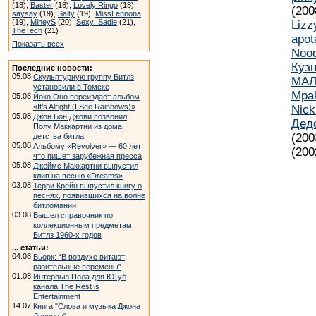
(18),
Baster
(18),
Lovely Ringo
(18),
(200
saysay
(19),
Salty
(19),
MissLennona
(19),
MiheyS
(20),
Sexy_Sadie
(21),
Lizz
TheTech
(21)
apot
Показать всех
Nood
Куз
Последние новости:
05.08
Скульптурную группу Битлз
МАЛ
установили в Томске
Mpa
05.08
Йоко Оно переиздаст альбом
«It’s Alright (I See Rainbows)»
Nic
05.08
Джон Бон Джови позвонил
Дед
Полу Маккартни из дома
(200
детства битла
05.08
Альбому «Revolver» — 60 лет:
(200
что пишет зарубежная пресса
05.08
Джеймс Маккартни выпустил
клип на песню «Dreams»
03.08
Терри Крейн выпустил книгу о
песнях, появившихся на волне
битломании
03.08
Вышел справочник по
коллекционным предметам
Битлз 1960-х годов
... статьи:
04.08
Бьорк: “В воздухе витают
разительные перемены”
01.08
Интервью Пола для ЮТуб
канала The Rest is
Entertainment
14.07
Книга "Слова и музыка Джона