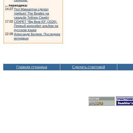
Леннона"
... периодика:
14.07
Пол Маккартни сделал
трибьют The Beatles на
свадьбе Тейлор Свифт
17.02
СЕКРЕТ "Big Beat 83" (2026).
Первый мерсибит-альбом на
русском языке
22.09
Александр Беляев. Последнее
интервью
Главная страница
Сделать стартовой