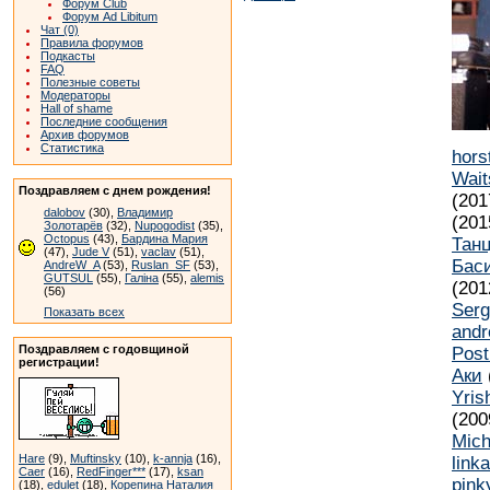
Форум Club
Форум Ad Libitum
Чат (0)
Правила форумов
Подкасты
FAQ
Полезные советы
Модераторы
Hall of shame
Последние сообщения
Архив форумов
Статистика
hors
Wait
Поздравляем с днем рождения!
(201
dalobov
(30),
Владимир
(201
Золотарёв
(32),
Nupogodist
(35),
Octopus
(43),
Бардина Мария
Тан
(47),
Jude V
(51),
vaclav
(51),
Бас
AndreW_A
(53),
Ruslan_SF
(53),
GUTSUL
(55),
Галіна
(55),
alemis
(201
(56)
Ser
Показать всех
andr
Поздравляем с годовщиной
Pos
регистрации!
Аки
Yris
(200
Mich
Hare
(9),
Muftinsky
(10),
k-annja
(16),
link
Caer
(16),
RedFinger***
(17),
ksan
pink
(18),
edulet
(18),
Корепина Наталия