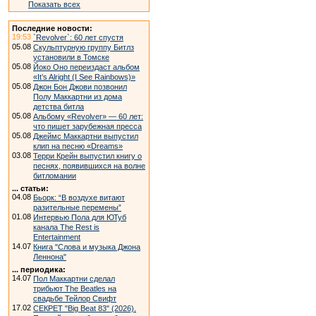
Показать всех
Последние новости:
19:53
`Revolver`: 60 лет спустя
05.08
Скульптурную группу Битлз
установили в Томске
05.08
Йоко Оно переиздаст альбом
«It’s Alright (I See Rainbows)»
05.08
Джон Бон Джови позвонил
Полу Маккартни из дома
детства битла
05.08
Альбому «Revolver» — 60 лет:
что пишет зарубежная пресса
05.08
Джеймс Маккартни выпустил
клип на песню «Dreams»
03.08
Терри Крейн выпустил книгу о
песнях, появившихся на волне
битломании
... статьи:
04.08
Бьорк: “В воздухе витают
разительные перемены”
01.08
Интервью Пола для ЮТуб
канала The Rest is
Entertainment
14.07
Книга "Слова и музыка Джона
Леннона"
... периодика:
14.07
Пол Маккартни сделал
трибьют The Beatles на
свадьбе Тейлор Свифт
17.02
СЕКРЕТ "Big Beat 83" (2026).