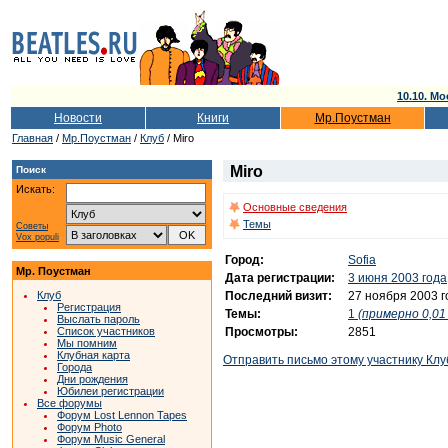
10.10. Мо
Новости
Книги
Мр.Поустман
Главная
/
Мр.Поустман
/
Клуб
/ Miro
Miro
Поиск
Искать:
Основные сведения
Темы
Советы
Vox populi
Город:
Sofia
Мр. Поустман
Дата регистрации:
3 июня 2003 года
Последний визит:
27 ноября 2003 г
Клуб
Регистрация
Темы:
1
(примерно 0,01 
Выслать пароль
Просмотры:
2851
Список участников
Мы помним
Клубная карта
Отправить письмо этому участнику Клу
Города
Дни рождения
Юбилеи регистрации
Все форумы
Форум Lost Lennon Tapes
Форум Photo
Форум Music General