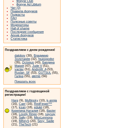
Форум Club
Форум Ad Libitum
Чат (0)
Правила форумов
Подкасты
FAQ
Полезные советы
Модераторы
Hall of shame
Последние сообщения
Архив форумов
Статистика
Поздравляем с днем рождения!
dalobov
(30),
Владимир
Золотарёв
(32),
Nupogodist
(35),
Octopus
(43),
Бардина
Мария
(47),
Jude V
(51),
vaclav
(51),
AndreW_A
(53),
Ruslan_SF
(53),
GUTSUL
(55),
Галіна
(55),
alemis
(56)
Показать всех
Поздравляем с годовщиной
регистрации!
Hare
(9),
Muftinsky
(10),
k-annja
(16),
Caer
(16),
RedFinger***
(17),
ksan
(18),
edulet
(18),
Корепина Наталия
(18),
Baster
(18),
Lovely Ringo
(18),
saysay
(19),
Salty
(19),
MissLennona
(19),
MiheyS
(20),
Sexy_Sadie
(21),
TheTech
(21)