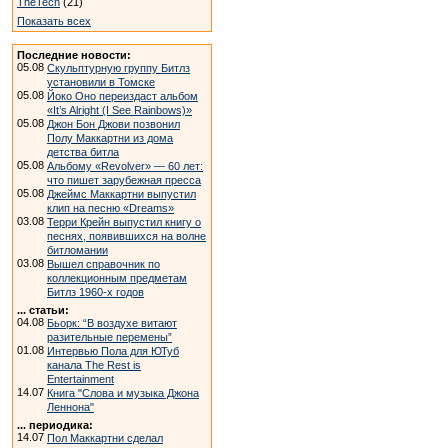
TheTech
(21)
Показать всех
Последние новости:
05.08
Скульптурную группу Битлз
установили в Томске
05.08
Йоко Оно переиздаст альбом
«It’s Alright (I See Rainbows)»
05.08
Джон Бон Джови позвонил
Полу Маккартни из дома
детства битла
05.08
Альбому «Revolver» — 60 лет:
что пишет зарубежная пресса
05.08
Джеймс Маккартни выпустил
клип на песню «Dreams»
03.08
Терри Крейн выпустил книгу о
песнях, появившихся на волне
битломании
03.08
Вышел справочник по
коллекционным предметам
Битлз 1960-х годов
... статьи:
04.08
Бьорк: “В воздухе витают
разительные перемены”
01.08
Интервью Пола для ЮТуб
канала The Rest is
Entertainment
14.07
Книга "Слова и музыка Джона
Леннона"
... периодика:
14.07
Пол Маккартни сделал