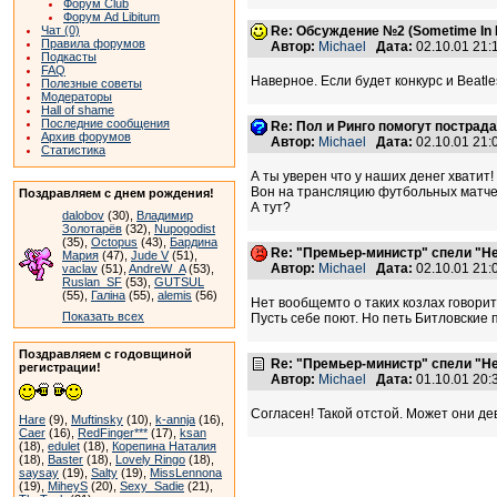
Форум Club
Форум Ad Libitum
Re: Обсуждение №2 (Sometime In N
Чат (0)
Правила форумов
Автор:
Michael
Дата:
02.10.01 21
Подкасты
FAQ
Наверное. Если будет конкурс и Beatle
Полезные советы
Модераторы
Hall of shame
Последние сообщения
Re: Пол и Ринго помогут пострад
Архив форумов
Автор:
Michael
Дата:
02.10.01 21
Статистика
А ты уверен что у наших денег хватит!
Вон на трансляцию футбольных матчей
Поздравляем с днем рождения!
А тут?
dalobov
(30),
Владимир
Золотарёв
(32),
Nupogodist
(35),
Octopus
(43),
Бардина
Re: "Премьер-министр" спели "He
Мария
(47),
Jude V
(51),
Автор:
Michael
Дата:
02.10.01 21
vaclav
(51),
AndreW_A
(53),
Ruslan_SF
(53),
GUTSUL
(55),
Галіна
(55),
alemis
(56)
Нет вообщемто о таких козлах говорит
Показать всех
Пусть себе поют. Но петь Битловские п
Поздравляем с годовщиной
Re: "Премьер-министр" спели "He
регистрации!
Автор:
Michael
Дата:
01.10.01 20
Согласен! Такой отстой. Может они д
Hare
(9),
Muftinsky
(10),
k-annja
(16),
Caer
(16),
RedFinger***
(17),
ksan
(18),
edulet
(18),
Корепина Наталия
(18),
Baster
(18),
Lovely Ringo
(18),
saysay
(19),
Salty
(19),
MissLennona
(19),
MiheyS
(20),
Sexy_Sadie
(21),