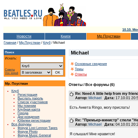
10.10. Мо
Новости
Книги
Мр.Поустман
Главная
/
Мр.Поустман
/
Клуб
/ Michael
Michael
Поиск
Искать:
Основные сведения
Темы
Советы
Vox populi
Ответы
Мр. Поустман
Ответы / Все форумы (6)
Клуб
Re: Need A little help from my friend
Регистрация
Автор:
Michael
Дата:
17.10.01 20
Выслать пароль
Список участников
Мы помним
Есть Анкета Ringo, могу прислать!
Клубная карта
Города
Дни рождения
Re: "Премьер-министр" спели "He
Юбилеи регистрации
Автор:
Michael
Дата:
04.10.01 20
Все форумы
Форум Lost Lennon Tapes
Форум Photo
Я слышал! Мне нравится!
Форум Music General