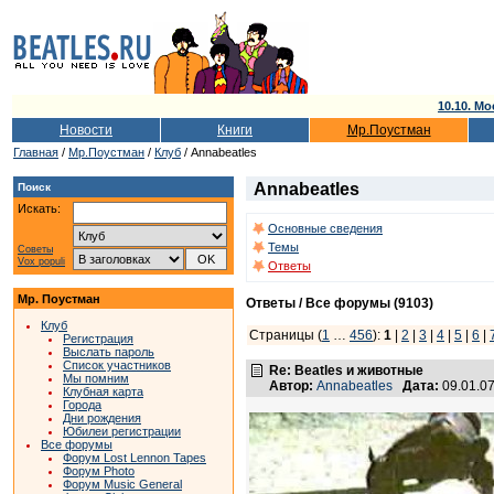
10.10. Мо
Новости
Книги
Мр.Поустман
Главная
/
Мр.Поустман
/
Клуб
/ Annabeatles
Annabeatles
Поиск
Искать:
Основные сведения
Темы
Советы
Vox populi
Ответы
Мр. Поустман
Ответы / Все форумы (9103)
Клуб
Страницы (
1
…
456
):
1
|
2
|
3
|
4
|
5
|
6
|
Регистрация
Выслать пароль
Список участников
Re: Beatles и животные
Мы помним
Автор:
Annabeatles
Дата:
09.01.0
Клубная карта
Города
Дни рождения
Юбилеи регистрации
Все форумы
Форум Lost Lennon Tapes
Форум Photo
Форум Music General