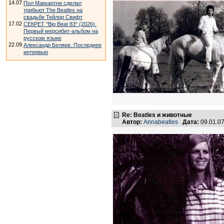
14.07
Пол Маккартни сделал
трибьют The Beatles на
свадьбе Тейлор Свифт
17.02
СЕКРЕТ "Big Beat 83" (2026).
Первый мерсибит-альбом на
русском языке
22.09
Александр Беляев. Последнее
интервью
Re: Beatles и животные
Автор:
Annabeatles
Дата:
09.01.0