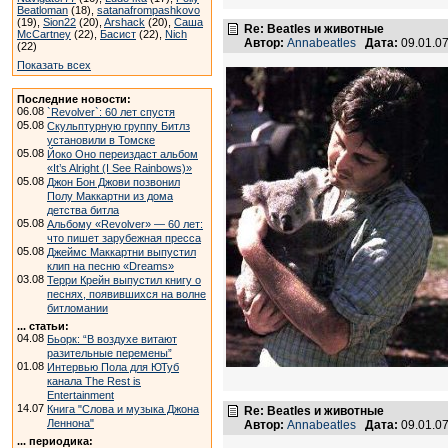
Beatloman
(18),
satanafrompashkovo
(19),
Sion22
(20),
Arshack
(20),
Саша
Re: Beatles и животные
McCartney
(22),
Басист
(22),
Nich
Автор:
Annabeatles
Дата:
09.01.0
(22)
Показать всех
Последние новости:
06.08
`Revolver`: 60 лет спустя
05.08
Скульптурную группу Битлз
установили в Томске
05.08
Йоко Оно переиздаст альбом
«It’s Alright (I See Rainbows)»
05.08
Джон Бон Джови позвонил
Полу Маккартни из дома
детства битла
05.08
Альбому «Revolver» — 60 лет:
что пишет зарубежная пресса
05.08
Джеймс Маккартни выпустил
клип на песню «Dreams»
03.08
Терри Крейн выпустил книгу о
песнях, появившихся на волне
битломании
... статьи:
04.08
Бьорк: “В воздухе витают
разительные перемены”
01.08
Интервью Пола для ЮТуб
канала The Rest is
Entertainment
14.07
Книга "Слова и музыка Джона
Re: Beatles и животные
Леннона"
Автор:
Annabeatles
Дата:
09.01.0
... периодика: