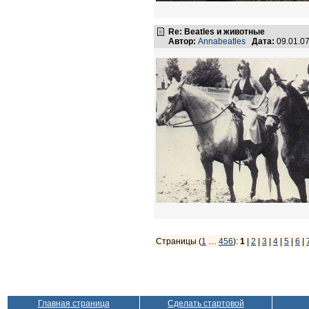
Re: Beatles и животные
Автор:
Annabeatles
Дата:
09.01.0
Страницы (
1
…
456
):
1
|
2
|
3
|
4
|
5
|
6
|
Главная страница
Сделать стартовой