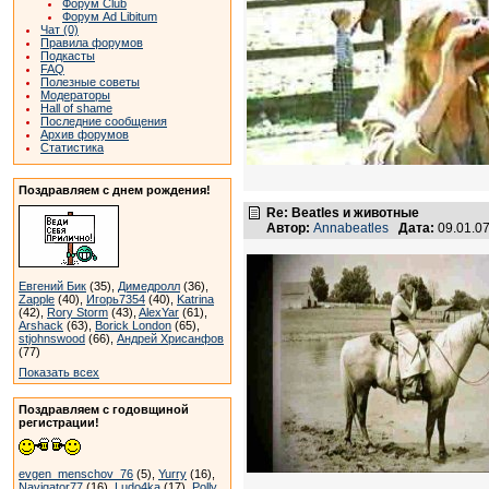
Форум Club
Форум Ad Libitum
Чат (0)
Правила форумов
Подкасты
FAQ
Полезные советы
Модераторы
Hall of shame
Последние сообщения
Архив форумов
Статистика
Поздравляем с днем рождения!
Re: Beatles и животные
Автор:
Annabeatles
Дата:
09.01.0
Евгений Бик
(35),
Димедролл
(36),
Zapple
(40),
Игорь7354
(40),
Katrina
(42),
Rory Storm
(43),
AlexYar
(61),
Arshack
(63),
Borick London
(65),
stjohnswood
(66),
Андрей Хрисанфов
(77)
Показать всех
Поздравляем с годовщиной
регистрации!
evgen_menschov_76
(5),
Yurry
(16),
Navigator77
(16),
Ludo4ka
(17),
Polly