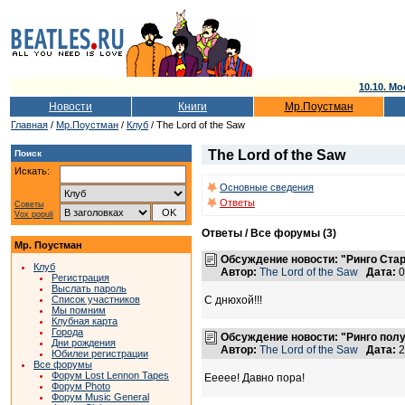
10.10. Мо
Новости
Книги
Мр.Поустман
Главная
/
Мр.Поустман
/
Клуб
/ The Lord of the Saw
The Lord of the Saw
Поиск
Искать:
Основные сведения
Ответы
Советы
Vox populi
Ответы / Все форумы (3)
Мр. Поустман
Обсуждение новости: "Ринго Старру
Клуб
Автор:
The Lord of the Saw
Дата:
0
Регистрация
Выслать пароль
С днюхой!!!
Список участников
Мы помним
Клубная карта
Города
Обсуждение новости: "Ринго пол
Дни рождения
Автор:
The Lord of the Saw
Дата:
2
Юбилеи регистрации
Все форумы
Форум Lost Lennon Tapes
Еееее! Давно пора!
Форум Photo
Форум Music General