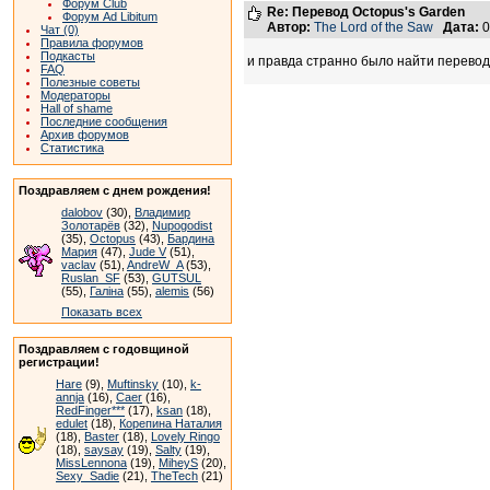
Форум Club
Re: Перевод Octopus's Garden
Форум Ad Libitum
Автор:
The Lord of the Saw
Дата:
0
Чат (0)
Правила форумов
Подкасты
и правда странно было найти перевод
FAQ
Полезные советы
Модераторы
Hall of shame
Последние сообщения
Архив форумов
Статистика
Поздравляем с днем рождения!
dalobov
(30),
Владимир
Золотарёв
(32),
Nupogodist
(35),
Octopus
(43),
Бардина
Мария
(47),
Jude V
(51),
vaclav
(51),
AndreW_A
(53),
Ruslan_SF
(53),
GUTSUL
(55),
Галіна
(55),
alemis
(56)
Показать всех
Поздравляем с годовщиной
регистрации!
Hare
(9),
Muftinsky
(10),
k-
annja
(16),
Caer
(16),
RedFinger***
(17),
ksan
(18),
edulet
(18),
Корепина Наталия
(18),
Baster
(18),
Lovely Ringo
(18),
saysay
(19),
Salty
(19),
MissLennona
(19),
MiheyS
(20),
Sexy_Sadie
(21),
TheTech
(21)