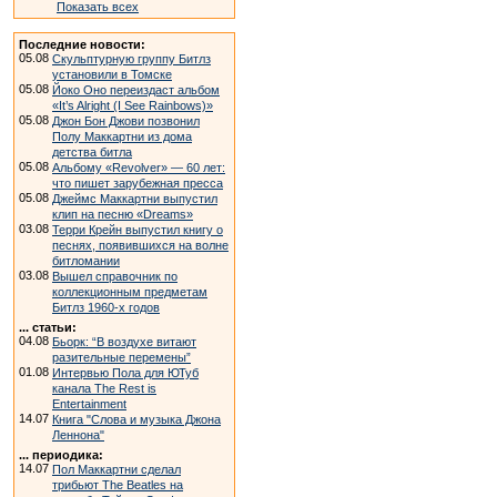
Показать всех
Последние новости:
05.08
Скульптурную группу Битлз
установили в Томске
05.08
Йоко Оно переиздаст альбом
«It’s Alright (I See Rainbows)»
05.08
Джон Бон Джови позвонил
Полу Маккартни из дома
детства битла
05.08
Альбому «Revolver» — 60 лет:
что пишет зарубежная пресса
05.08
Джеймс Маккартни выпустил
клип на песню «Dreams»
03.08
Терри Крейн выпустил книгу о
песнях, появившихся на волне
битломании
03.08
Вышел справочник по
коллекционным предметам
Битлз 1960-х годов
... статьи:
04.08
Бьорк: “В воздухе витают
разительные перемены”
01.08
Интервью Пола для ЮТуб
канала The Rest is
Entertainment
14.07
Книга "Слова и музыка Джона
Леннона"
... периодика:
14.07
Пол Маккартни сделал
трибьют The Beatles на