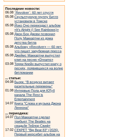
Последние новости:
06.08
`Revolver`: 60 лет спустя
05.08
Скульптурную группу Битлз
установили в Томске
05.08
Йоко Оно переиздаст альбом
«It’s Alright (I See Rainbows)»
05.08
Джон Бон Джови позвонил
Полу Маккартни из дома
детства битла
05.08
Альбому «Revolver» — 60 лет:
что пишет зарубежная пресса
05.08
Джеймс Маккартни выпустил
клип на песню «Dreams»
03.08
Терри Крейн выпустил книгу о
песнях, появившихся на волне
битломании
... статьи:
04.08
Бьорк: “В воздухе витают
разительные перемены”
01.08
Интервью Пола для ЮТуб
канала The Rest is
Entertainment
14.07
Книга "Слова и музыка Джона
Леннона"
... периодика:
14.07
Пол Маккартни сделал
трибьют The Beatles на
свадьбе Тейлор Свифт
17.02
СЕКРЕТ "Big Beat 83" (2026).
Первый мерсибит-альбом на