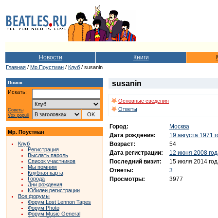
Новости
Книги
Главная
/
Мр.Поустман
/
Клуб
/ susanin
susanin
Поиск
Искать:
Основные сведения
Ответы
Советы
Vox populi
Город:
Москва
Мр. Поустман
Дата рождения:
19 августа 1971 
Возраст:
54
Клуб
Регистрация
Дата регистрации:
12 июня 2008 год
Выслать пароль
Последний визит:
15 июля 2014 год
Список участников
Мы помним
Ответы:
3
Клубная карта
Просмотры:
3977
Города
Дни рождения
Юбилеи регистрации
Все форумы
Форум Lost Lennon Tapes
Форум Photo
Форум Music General