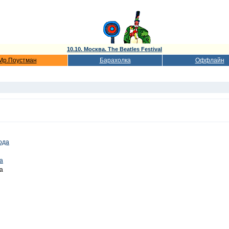
10.10. Москва. The Beatles Festival
Мр.Поустман
Барахолка
Оффлайн
года
а
а