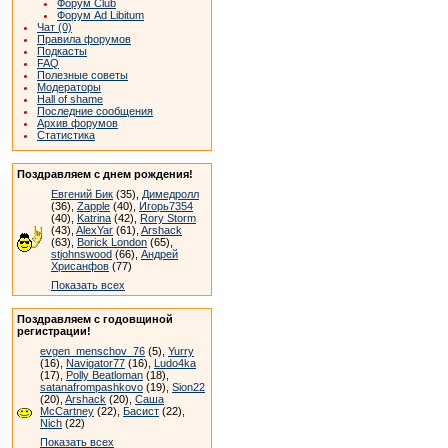
Форум Club
Форум Ad Libitum
Чат (0)
Правила форумов
Подкасты
FAQ
Полезные советы
Модераторы
Hall of shame
Последние сообщения
Архив форумов
Статистика
Поздравляем с днем рождения!
Евгений Бик
(35),
Димедролл
(36),
Zapple
(40),
Игорь7354
(40),
Katrina
(42),
Rory Storm
(43),
AlexYar
(61),
Arshack
(63),
Borick London
(65),
stjohnswood
(66),
Андрей
Хрисанфов
(77)
Показать всех
Поздравляем с годовщиной
регистрации!
evgen_menschov_76
(5),
Yurry
(16),
Navigator77
(16),
Ludo4ka
(17),
Polly Beatloman
(18),
satanafrompashkovo
(19),
Sion22
(20),
Arshack
(20),
Саша
McCartney
(22),
Басист
(22),
Nich
(22)
Показать всех