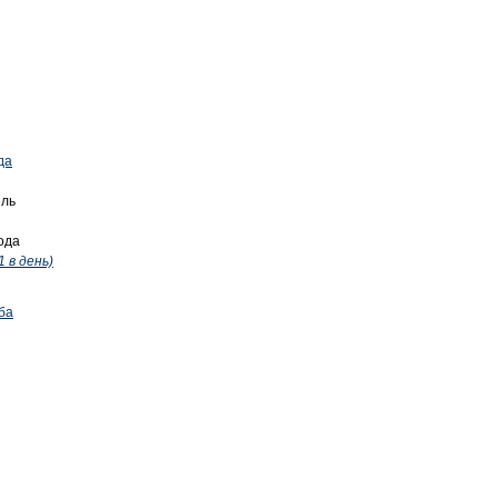
да
ель
ода
1 в день)
ба