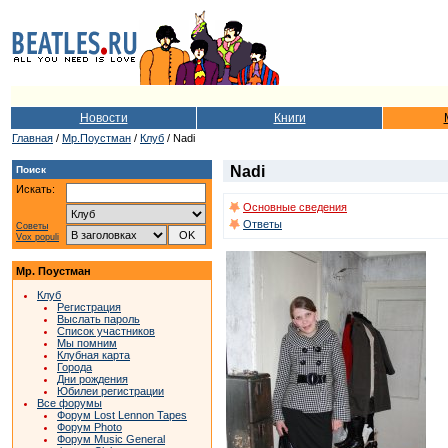
Новости
Книги
Главная
/
Мр.Поустман
/
Клуб
/ Nadi
Nadi
Поиск
Искать:
Основные сведения
Ответы
Советы
Vox populi
Мр. Поустман
Клуб
Регистрация
Выслать пароль
Список участников
Мы помним
Клубная карта
Города
Дни рождения
Юбилеи регистрации
Все форумы
Форум Lost Lennon Tapes
Форум Photo
Форум Music General