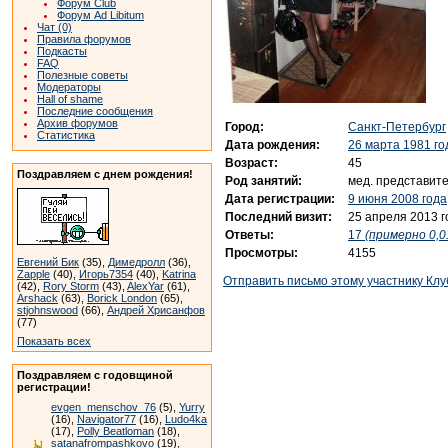
Форум Club
Форум Ad Libitum
Чат (0)
Правила форумов
Подкасты
FAQ
Полезные советы
Модераторы
Hall of shame
Последние сообщения
Архив форумов
Город:
Санкт-Петербург
Статистика
Дата рождения:
26 марта 1981 го
Возраст:
45
Поздравляем с днем рождения!
Род занятий:
мед. представит
Дата регистрации:
9 июня 2008 года
Последний визит:
25 апреля 2013 г
Ответы:
17
(примерно 0,0
Просмотры:
4155
Евгений Бик
(35),
Димедролл
(36),
Zapple
(40),
Игорь7354
(40),
Katrina
Отправить письмо этому участнику Клу
(42),
Rory Storm
(43),
AlexYar
(61),
Arshack
(63),
Borick London
(65),
stjohnswood
(66),
Андрей Хрисанфов
(77)
Показать всех
Поздравляем с годовщиной
регистрации!
evgen_menschov_76
(5),
Yurry
(16),
Navigator77
(16),
Ludo4ka
(17),
Polly Beatloman
(18),
satanafrompashkovo
(19),