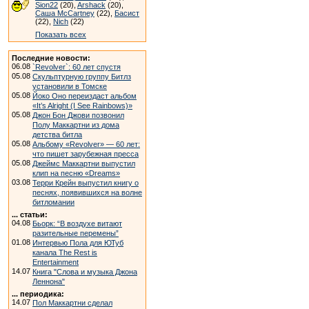
Sion22
(20),
Arshack
(20),
Саша McCartney
(22),
Басист
(22),
Nich
(22)
Показать всех
Последние новости:
06.08
`Revolver`: 60 лет спустя
05.08
Скульптурную группу Битлз
установили в Томске
05.08
Йоко Оно переиздаст альбом
«It’s Alright (I See Rainbows)»
05.08
Джон Бон Джови позвонил
Полу Маккартни из дома
детства битла
05.08
Альбому «Revolver» — 60 лет:
что пишет зарубежная пресса
05.08
Джеймс Маккартни выпустил
клип на песню «Dreams»
03.08
Терри Крейн выпустил книгу о
песнях, появившихся на волне
битломании
... статьи:
04.08
Бьорк: “В воздухе витают
разительные перемены”
01.08
Интервью Пола для ЮТуб
канала The Rest is
Entertainment
14.07
Книга "Слова и музыка Джона
Леннона"
... периодика:
14.07
Пол Маккартни сделал