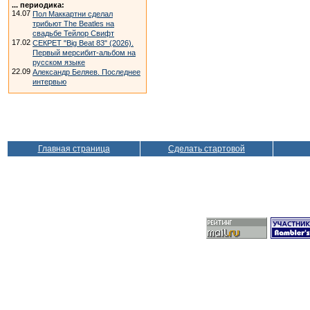
... периодика:
14.07
Пол Маккартни сделал
трибьют The Beatles на
свадьбе Тейлор Свифт
17.02
СЕКРЕТ "Big Beat 83" (2026).
Первый мерсибит-альбом на
русском языке
22.09
Александр Беляев. Последнее
интервью
Главная страница
Сделать стартовой