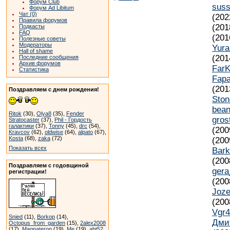
Форум Club
suss
Форум Ad Libitum
Чат (0)
(202
Правила форумов
(201
Подкасты
FAQ
(201
Полезные советы
Модераторы
Yur
Hall of shame
(201
Последние сообщения
Архив форумов
FarK
Статистика
Fapa
(201
Поздравляем с днем рождения!
Ston
bea
Ritok
(30),
Olya8
(35),
Fender
gros
Stratocaster
(37),
Phil - Гордость
галактики
(37),
Tonny
(45),
drc
(54),
(200
Kravcov
(62),
oldwise
(64),
alpato
(67),
Kosta
(68),
zaka
(72)
(200
Показать всех
Bark
(200
Поздравляем с годовщиной
gera
регистрации!
(200
Joze
(200
Vgr
Snied
(11),
Borkop
(14),
Дми
Octopus_from_garden
(15),
2alex2008
(17),
Magnateron
(19),
Me
(19),
abt52