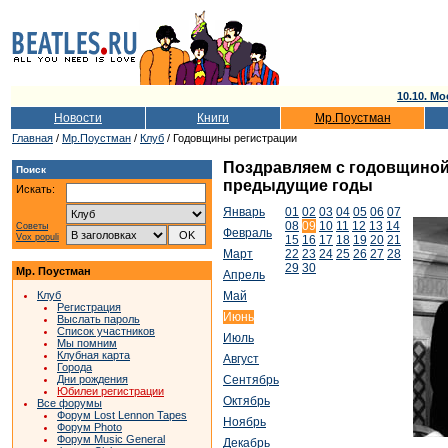
10.10. Мо
Новости
Книги
Мр.Поустман
Главная
/
Мр.Поустман
/
Клуб
/ Годовщины регистрации
Поздравляем с годовщиной т
Поиск
предыдущие годы
Искать:
Январь
01
02
03
04
05
06
07
08
09
10
11
12
13
14
Советы
Февраль
Vox populi
15
16
17
18
19
20
21
Март
22
23
24
25
26
27
28
29
30
Мр. Поустман
Апрель
Клуб
Май
Регистрация
Июнь
Выслать пароль
Список участников
Июль
Мы помним
Клубная карта
Август
Города
Дни рождения
Сентябрь
Юбилеи регистрации
Октябрь
Все форумы
Форум Lost Lennon Tapes
Ноябрь
Форум Photo
Форум Music General
Декабрь