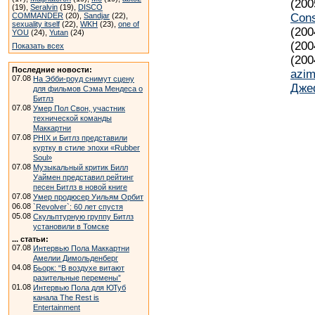
(200
(19),
Seralvin
(19),
DISCO
COMMANDER
(20),
Sandjar
(22),
Cons
sexuality itself
(22),
WKH
(23),
one of
(200
YOU
(24),
Yutan
(24)
(200
Показать всех
(200
Последние новости:
azi
07.08
На Эбби-роуд снимут сцену
Дж
для фильмов Сэма Мендеса о
Битлз
07.08
Умер Пол Свон, участник
технической команды
Маккартни
07.08
PHIX и Битлз представили
куртку в стиле эпохи «Rubber
Soul»
07.08
Музыкальный критик Билл
Уаймен представил рейтинг
песен Битлз в новой книге
07.08
Умер продюсер Уильям Орбит
06.08
`Revolver`: 60 лет спустя
05.08
Скульптурную группу Битлз
установили в Томске
... статьи:
07.08
Интервью Пола Маккартни
Амелии Димольденберг
04.08
Бьорк: “В воздухе витают
разительные перемены”
01.08
Интервью Пола для ЮТуб
канала The Rest is
Entertainment