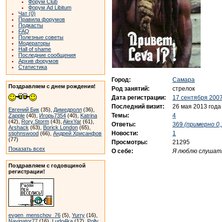
Форум Club
Форум Ad Libitum
Чат (0)
Правила форумов
Подкасты
FAQ
Полезные советы
Модераторы
Hall of shame
Последние сообщения
Архив форумов
Статистика
Город:
Самара
Поздравляем с днем рождения!
Род занятий:
стрелок
Дата регистрации:
17 сентября 2007
Последний визит:
26 мая 2013 года
Евгений Бик
(35),
Димедролл
(36),
Темы:
4
Zapple
(40),
Игорь7354
(40),
Katrina
(42),
Rory Storm
(43),
AlexYar
(61),
Ответы:
369
(примерно 0,
Arshack
(63),
Borick London
(65),
Новости:
1
stjohnswood
(66),
Андрей Хрисанфов
(77)
Просмотры:
21295
Показать всех
О себе:
Я люблю слушать
Поздравляем с годовщиной
регистрации!
evgen_menschov_76
(5),
Yurry
(16),
Navigator77
(16),
Ludo4ka
(17),
Polly