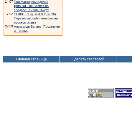
14.07
Пол Маккартни сделал
трибьют The Beatles на
свадьбе Тейлор Свифт
17.02
СЕКРЕТ "Big Beat 83" (2026).
Первый мерсибит-альбом на
русском языке
22.09
Александр Беляев. Последнее
интервью
Главная страница
Сделать стартовой