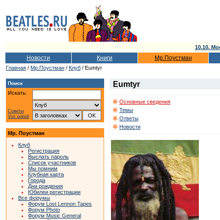
10.10. Мо
Новости
Книги
Мр.Поустман
Главная
/
Мр.Поустман
/
Клуб
/ Eumtyr
Eumtyr
Поиск
Искать:
Основные сведения
Темы
Советы
Vox populi
Ответы
Новости
Мр. Поустман
Клуб
Регистрация
Выслать пароль
Список участников
Мы помним
Клубная карта
Города
Дни рождения
Юбилеи регистрации
Все форумы
Форум Lost Lennon Tapes
Форум Photo
Форум Music General