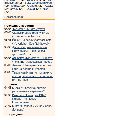
Beatloman
(18),
satanafrompashkovo
(19),
Sion22
(20),
Arshack
(20),
Саша
McCartney
(22),
Басист
(22),
Nich
(22)
Показать всех
Последние новости:
06.08
`Revolver`: 60 лет спустя
05.08
Скульптурную группу Битлз
установили в Томске
05.08
Йоко Оно переиздаст альбом
«It’s Alright (I See Rainbows)»
05.08
Джон Бон Джови позвонил
Полу Маккартни из дома
детства битла
05.08
Альбому «Revolver» — 60 лет:
что пишет зарубежная пресса
05.08
Джеймс Маккартни выпустил
клип на песню «Dreams»
03.08
Терри Крейн выпустил книгу о
песнях, появившихся на волне
битломании
... статьи:
04.08
Бьорк: “В воздухе витают
разительные перемены”
01.08
Интервью Пола для ЮТуб
канала The Rest is
Entertainment
14.07
Книга "Слова и музыка Джона
Леннона"
... периодика: