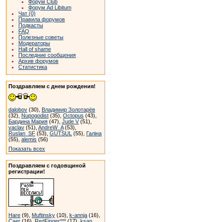
Форум Club
Форум Ad Libitum
Чат (0)
Правила форумов
Подкасты
FAQ
Полезные советы
Модераторы
Hall of shame
Последние сообщения
Архив форумов
Статистика
Поздравляем с днем рождения!
dalobov
(30),
Владимир Золотарёв
(32),
Nupogodist
(35),
Octopus
(43),
Бардина Мария
(47),
Jude V
(51),
vaclav
(51),
AndreW_A
(53),
Ruslan_SF
(53),
GUTSUL
(55),
Галіна
(55),
alemis
(56)
Показать всех
Поздравляем с годовщиной
регистрации!
Hare
(9),
Muftinsky
(10),
k-annja
(16),
Caer
(16),
RedFinger***
(17),
ksan