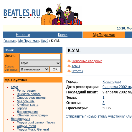
10.10. Мо
Новости
Книги
Мр.Поустман
Главная
/
Мр.Поустман
/
Клуб
/ К.У.М.
К.У.М.
Поиск
Искать:
Основные сведения
Темы
Советы
Vox populi
Ответы
Мр. Поустман
Город:
Краснодар
Дата регистрации:
9 апреля 2002 го
Клуб
Регистрация
Последний визит:
9 апреля 2002 го
Выслать пароль
Темы:
1
Список участников
Мы помним
Ответы:
3
Клубная карта
Просмотры:
5035
Города
Дни рождения
Юбилеи регистрации
Отправить письмо этому участнику Клу
Все форумы
Форум Lost Lennon Tapes
Форум Photo
Форум Music General