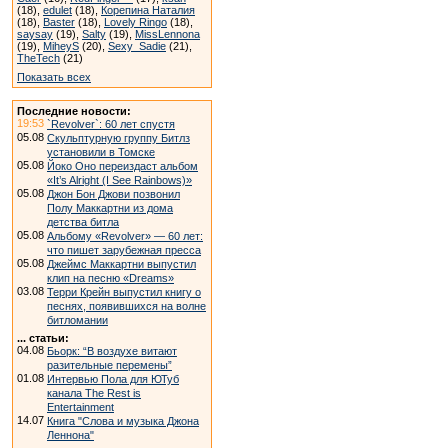
(18),
edulet
(18),
Корепина Наталия
(18),
Baster
(18),
Lovely Ringo
(18),
saysay
(19),
Salty
(19),
MissLennona
(19),
MiheyS
(20),
Sexy_Sadie
(21),
TheTech
(21)
Показать всех
Последние новости:
19:53
`Revolver`: 60 лет спустя
05.08
Скульптурную группу Битлз
установили в Томске
05.08
Йоко Оно переиздаст альбом
«It’s Alright (I See Rainbows)»
05.08
Джон Бон Джови позвонил
Полу Маккартни из дома
детства битла
05.08
Альбому «Revolver» — 60 лет:
что пишет зарубежная пресса
05.08
Джеймс Маккартни выпустил
клип на песню «Dreams»
03.08
Терри Крейн выпустил книгу о
песнях, появившихся на волне
битломании
... статьи:
04.08
Бьорк: “В воздухе витают
разительные перемены”
01.08
Интервью Пола для ЮТуб
канала The Rest is
Entertainment
14.07
Книга "Слова и музыка Джона
Леннона"