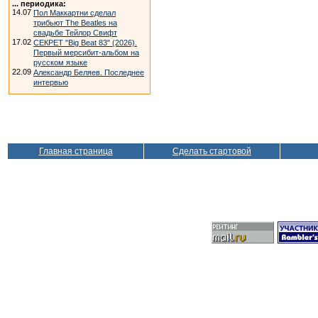
... периодика:
14.07
Пол Маккартни сделал
трибьют The Beatles на
свадьбе Тейлор Свифт
17.02
СЕКРЕТ "Big Beat 83" (2026).
Первый мерсибит-альбом на
русском языке
22.09
Александр Беляев. Последнее
интервью
Главная страница
Сделать стартовой