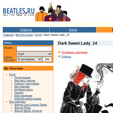
Новости
Книги
Главная
/
Мр.Поустман
/
Клуб
/ Dark Sweet Lady_14
Dark Sweet Lady_14
Поиск
Искать:
Основные сведения
Ответы
Советы
Vox populi
Мр. Поустман
Клуб
Регистрация
Выслать пароль
Список участников
Мы помним
Клубная карта
Города
Дни рождения
Юбилеи регистрации
Все форумы
Форум Lost Lennon Tapes
Форум Photo
Форум Music General