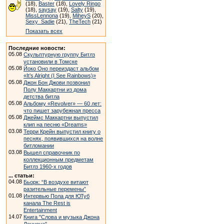
(18),
Baster
(18),
Lovely Ringo
(18),
saysay
(19),
Salty
(19),
MissLennona
(19),
MiheyS
(20),
Sexy_Sadie
(21),
TheTech
(21)
Показать всех
Последние новости:
05.08
Скульптурную группу Битлз
установили в Томске
05.08
Йоко Оно переиздаст альбом
«It’s Alright (I See Rainbows)»
05.08
Джон Бон Джови позвонил
Полу Маккартни из дома
детства битла
05.08
Альбому «Revolver» — 60 лет:
что пишет зарубежная пресса
05.08
Джеймс Маккартни выпустил
клип на песню «Dreams»
03.08
Терри Крейн выпустил книгу о
песнях, появившихся на волне
битломании
03.08
Вышел справочник по
коллекционным предметам
Битлз 1960-х годов
... статьи:
04.08
Бьорк: “В воздухе витают
разительные перемены”
01.08
Интервью Пола для ЮТуб
канала The Rest is
Entertainment
14.07
Книга "Слова и музыка Джона