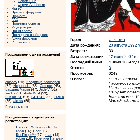
Форум Club
Форум Ad Libitum
Чат (0)
Правила форумов
Подкасты
FAQ
Полезные советы
Модераторы
Hall of shame
Последние сообщения
Архив форумов
Город:
Unknown
Статистика
Дата рождения:
23 августа 1992 
Возраст:
33
Поздравляем с днем рождения!
Дата регистрации:
12 июня 2007 год
Последний визит:
4 июня 2009 года
Ответы:
3
Просмотры:
6249
О себе:
На все вопросы
dalobov
(30),
Владимир Золотарёв
Рассмеюсь я тих
(32),
Nupogodist
(35),
Octopus
(43),
На все все вопро
Бардина Мария
(47),
Jude V
(51),
Не будет ответ
vaclav
(51),
AndreW_A
(53),
Ведь имя мое - 
Ruslan_SF
(53),
GUTSUL
(55),
Галіна
Мои одежды зала
(55),
alemis
(56)
Показать всех
Поздравляем с годовщиной
регистрации!
Hare
(9),
Muftinsky
(10),
k-
annja
(16),
Caer
(16),
RedFinger***
(17),
ksan
(18),
edulet
(18),
Корепина Наталия