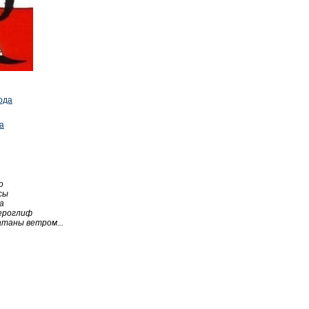
года
а
о
сы
а
Иероглиф
таны ветром...