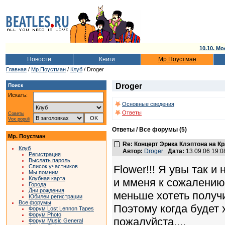
10.10. Мо
Новости
Книги
Мр.Поустман
Главная
/
Мр.Поустман
/
Клуб
/ Droger
Droger
Поиск
Искать:
Основные сведения
Ответы
Советы
Vox populi
Ответы / Все форумы (5)
Мр. Поустман
Re: Концерт Эрика Клэптона на К
Клуб
Автор:
Droger
Дата:
13.09.06 19:
Регистрация
Выслать пароль
Flower!!! Я увы так и
Список участников
Мы помним
Клубная карта
и мменя к сожалению
Города
Дни рождения
меньше хотеть получи
Юбилеи регистрации
Все форумы
Поэтому когда будет
Форум Lost Lennon Tapes
Форум Photo
пожалуйста....
Форум Music General