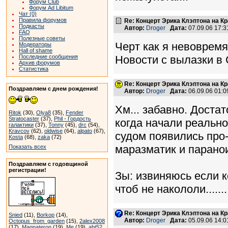
Форум Club
Форум Ad Libitum
Чат (0)
Правила форумов
Re: Концерт Эрика Клэптона на К
Подкасты
Автор:
Droger
Дата:
07.09.06 17:
FAQ
Полезные советы
Черт как я невовремя
Модераторы
Hall of shame
Новости с вылазки в 
Последние сообщения
Архив форумов
Статистика
Re: Концерт Эрика Клэптона на К
Поздравляем с днем рождения!
Автор:
Droger
Дата:
06.09.06 01:
Хм... забавно. Доста
Ritok
(30),
Olya8
(35),
Fender
Stratocaster
(37),
Phil - Гордость
когда начали реальн
галактики
(37),
Tonny
(45),
drc
(54),
Kravcov
(62),
oldwise
(64),
alpato
(67),
судом появились про-с
Kosta
(68),
zaka
(72)
маразматик и параноик
Показать всех
Поздравляем с годовщиной
регистрации!
Зы: извиняюсь если к
чтоб не накололи.......
Re: Концерт Эрика Клэптона на К
Snied
(11),
Borkop
(14),
Автор:
Droger
Дата:
05.09.06 14:
Octopus_from_garden
(15),
2alex2008
(17),
Magnateron
(19),
Me
(19),
abt52