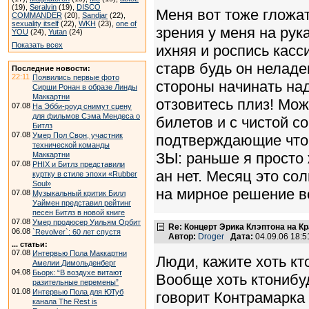
(19),
Seralvin
(19),
DISCO
Меня вот тоже гложат
COMMANDER
(20),
Sandjar
(22),
sexuality itself
(22),
WKH
(23),
one of
зрения у меня на рук
YOU
(24),
Yutan
(24)
Показать всех
ихняя и роспись касс
старв будь он неладе
Последние новости:
22:11
Появились первые фото
стороны начинать над
Сирши Ронан в образе Линды
Маккартни
отзовитесь плиз! Мо
07.08
На Эбби-роуд снимут сцену
для фильмов Сэма Мендеса о
билетов и с чистой с
Битлз
07.08
Умер Пол Свон, участник
подтверждающие что 
технической команды
ЗЫ: раньше я просто 
Маккартни
07.08
PHIX и Битлз представили
ан нет. Месяц это со
куртку в стиле эпохи «Rubber
Soul»
на мирное решение в
07.08
Музыкальный критик Билл
Уаймен представил рейтинг
песен Битлз в новой книге
07.08
Умер продюсер Уильям Орбит
Re: Концерт Эрика Клэптона на К
06.08
`Revolver`: 60 лет спустя
Автор:
Droger
Дата:
04.09.06 18:
... статьи:
07.08
Интервью Пола Маккартни
Люди, кажите хоть кт
Амелии Димольденберг
04.08
Бьорк: “В воздухе витают
Вообще хоть ктонибуд
разительные перемены”
01.08
Интервью Пола для ЮТуб
говорит Контрамарка
канала The Rest is