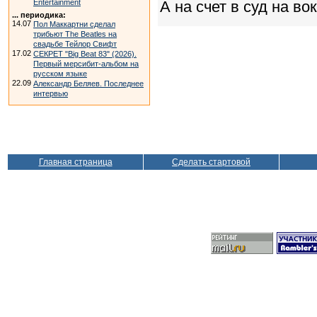
А на счет в суд на вок
Entertainment
... периодика:
14.07
Пол Маккартни сделал
трибьют The Beatles на
свадьбе Тейлор Свифт
17.02
СЕКРЕТ "Big Beat 83" (2026).
Первый мерсибит-альбом на
русском языке
22.09
Александр Беляев. Последнее
интервью
Главная страница
Сделать стартовой