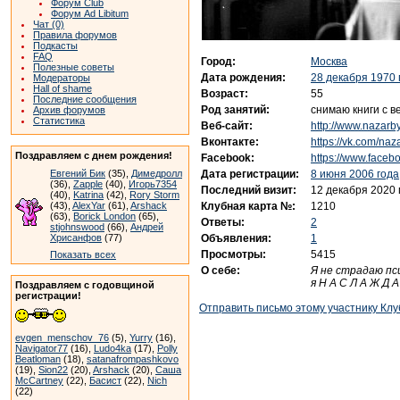
Форум Club
Форум Ad Libitum
Чат (0)
Правила форумов
Подкасты
FAQ
Город:
Москва
Полезные советы
Дата рождения:
28 декабря 1970 
Модераторы
Hall of shame
Возраст:
55
Последние сообщения
Род занятий:
снимаю книги с в
Архив форумов
Статистика
Веб-сайт:
http://www.nazarby
Вконтакте:
https://vk.com/naz
Поздравляем с днем рождения!
Facebook:
https://www.faceb
Дата регистрации:
8 июня 2006 года
Евгений Бик
(35),
Димедролл
(36),
Zapple
(40),
Игорь7354
Последний визит:
12 декабря 2020 
(40),
Katrina
(42),
Rory Storm
Клубная карта №:
1210
(43),
AlexYar
(61),
Arshack
(63),
Borick London
(65),
Ответы:
2
stjohnswood
(66),
Андрей
Объявления:
1
Хрисанфов
(77)
Просмотры:
5415
Показать всех
О себе:
Я не страдаю пс
я Н А С Л А Ж Д А
Поздравляем с годовщиной
регистрации!
Отправить письмо этому участнику Клу
evgen_menschov_76
(5),
Yurry
(16),
Navigator77
(16),
Ludo4ka
(17),
Polly
Beatloman
(18),
satanafrompashkovo
(19),
Sion22
(20),
Arshack
(20),
Саша
McCartney
(22),
Басист
(22),
Nich
(22)