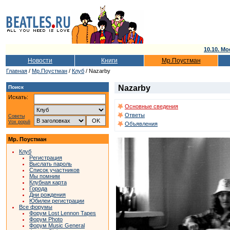
10.10. Мо
Новости
Книги
Мр.Поустман
Главная
/
Мр.Поустман
/
Клуб
/ Nazarby
Nazarby
Поиск
Искать:
Основные сведения
Ответы
Советы
Vox populi
Объявления
Мр. Поустман
Клуб
Регистрация
Выслать пароль
Список участников
Мы помним
Клубная карта
Города
Дни рождения
Юбилеи регистрации
Все форумы
Форум Lost Lennon Tapes
Форум Photo
Форум Music General