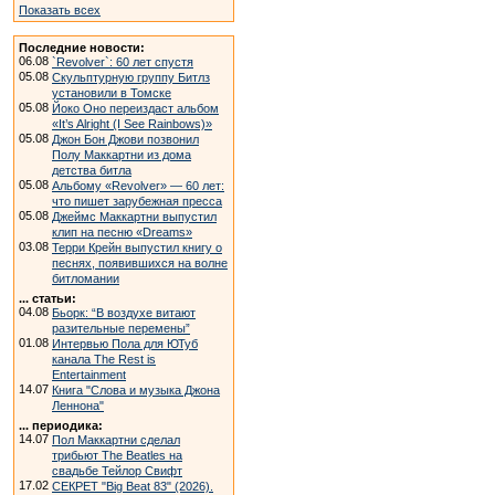
Показать всех
Последние новости:
06.08
`Revolver`: 60 лет спустя
05.08
Скульптурную группу Битлз
установили в Томске
05.08
Йоко Оно переиздаст альбом
«It’s Alright (I See Rainbows)»
05.08
Джон Бон Джови позвонил
Полу Маккартни из дома
детства битла
05.08
Альбому «Revolver» — 60 лет:
что пишет зарубежная пресса
05.08
Джеймс Маккартни выпустил
клип на песню «Dreams»
03.08
Терри Крейн выпустил книгу о
песнях, появившихся на волне
битломании
... статьи:
04.08
Бьорк: “В воздухе витают
разительные перемены”
01.08
Интервью Пола для ЮТуб
канала The Rest is
Entertainment
14.07
Книга "Слова и музыка Джона
Леннона"
... периодика:
14.07
Пол Маккартни сделал
трибьют The Beatles на
свадьбе Тейлор Свифт
17.02
СЕКРЕТ "Big Beat 83" (2026).