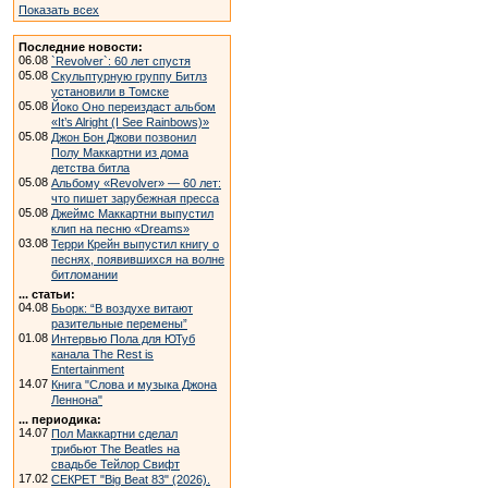
Показать всех
Последние новости:
06.08
`Revolver`: 60 лет спустя
05.08
Скульптурную группу Битлз
установили в Томске
05.08
Йоко Оно переиздаст альбом
«It’s Alright (I See Rainbows)»
05.08
Джон Бон Джови позвонил
Полу Маккартни из дома
детства битла
05.08
Альбому «Revolver» — 60 лет:
что пишет зарубежная пресса
05.08
Джеймс Маккартни выпустил
клип на песню «Dreams»
03.08
Терри Крейн выпустил книгу о
песнях, появившихся на волне
битломании
... статьи:
04.08
Бьорк: “В воздухе витают
разительные перемены”
01.08
Интервью Пола для ЮТуб
канала The Rest is
Entertainment
14.07
Книга "Слова и музыка Джона
Леннона"
... периодика:
14.07
Пол Маккартни сделал
трибьют The Beatles на
свадьбе Тейлор Свифт
17.02
СЕКРЕТ "Big Beat 83" (2026).