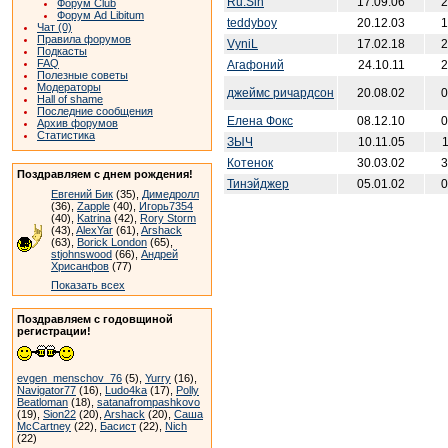
Ru.Sin
17.09.06
2
Форум Club
Форум Ad Libitum
teddyboy
20.12.03
1
Чат (0)
Правила форумов
VyniL
17.02.18
2
Подкасты
FAQ
Агафоний
24.10.11
2
Полезные советы
Модераторы
джеймс ричардсон
20.08.02
0
Hall of shame
Последние сообщения
Елена Фокс
08.12.10
0
Архив форумов
Статистика
ЗЫЧ
10.11.05
1
Котенок
30.03.02
3
Поздравляем с днем рождения!
Тинэйджер
05.01.02
0
Евгений Бик
(35),
Димедролл
(36),
Zapple
(40),
Игорь7354
(40),
Katrina
(42),
Rory Storm
(43),
AlexYar
(61),
Arshack
(63),
Borick London
(65),
stjohnswood
(66),
Андрей
Хрисанфов
(77)
Показать всех
Поздравляем с годовщиной
регистрации!
evgen_menschov_76
(5),
Yurry
(16),
Navigator77
(16),
Ludo4ka
(17),
Polly
Beatloman
(18),
satanafrompashkovo
(19),
Sion22
(20),
Arshack
(20),
Саша
McCartney
(22),
Басист
(22),
Nich
(22)