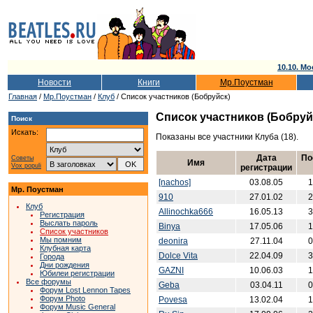
10.10. Мо
Новости
Книги
Мр.Поустман
Главная
/
Мр.Поустман
/
Клуб
/ Список участников (Бобруйск)
Список участников (Бобруй
Поиск
Искать:
Показаны все участники Клуба (18).
Дата
По
Советы
Имя
Vox populi
регистрации
[nachos]
03.08.05
1
Мр. Поустман
910
27.01.02
2
Клуб
Allinochka666
16.05.13
3
Регистрация
Выслать пароль
Binya
17.05.06
1
Список участников
Мы помним
deonira
27.11.04
0
Клубная карта
Dolce Vita
22.04.09
3
Города
Дни рождения
GAZNI
10.06.03
1
Юбилеи регистрации
Все форумы
Geba
03.04.11
0
Форум Lost Lennon Tapes
Форум Photo
Povesa
13.02.04
1
Форум Music General