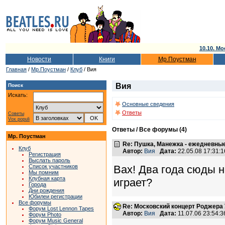
10.10. Мо
Новости
Книги
Мр.Поустман
Главная
/
Мр.Поустман
/
Клуб
/ Вия
Вия
Поиск
Искать:
Основные сведения
Ответы
Советы
Vox populi
Ответы / Все форумы (4)
Мр. Поустман
Re: Пушка, Манежка - ежедневны
Клуб
Автор:
Вия
Дата:
22.05.08 17:31
Регистрация
Выслать пароль
Вах! Два года сюды н
Список участников
Мы помним
Клубная карта
играет?
Города
Дни рождения
Юбилеи регистрации
Все форумы
Re: Московский концерт Роджера 
Форум Lost Lennon Tapes
Автор:
Вия
Дата:
11.07.06 23:54
Форум Photo
Форум Music General