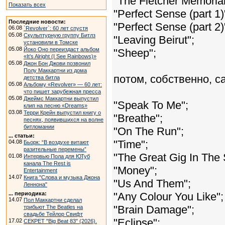
"The Fletcher Memoria
Показать всех
"Perfect Sense (part 1)
Последние новости:
"Perfect Sense (part 2)
06.08
`Revolver`: 60 лет спустя
05.08
Скульптурную группу Битлз
"Leaving Beirut";
установили в Томске
05.08
Йоко Оно переиздаст альбом
"Sheep";
«It’s Alright (I See Rainbows)»
05.08
Джон Бон Джови позвонил
Полу Маккартни из дома
потом, собственно, са
детства битла
05.08
Альбому «Revolver» — 60 лет:
что пишет зарубежная пресса
05.08
Джеймс Маккартни выпустил
"Speak To Me";
клип на песню «Dreams»
03.08
Терри Крейн выпустил книгу о
"Breathe";
песнях, появившихся на волне
битломании
"On The Run";
... статьи:
"Time";
04.08
Бьорк: “В воздухе витают
разительные перемены”
"The Great Gig In The 
01.08
Интервью Пола для ЮТуб
канала The Rest is
"Money";
Entertainment
14.07
Книга "Слова и музыка Джона
"Us And Them";
Леннона"
"Any Colour You Like";
... периодика:
14.07
Пол Маккартни сделал
"Brain Damage";
трибьют The Beatles на
свадьбе Тейлор Свифт
"Eclipse";
17.02
СЕКРЕТ "Big Beat 83" (2026).