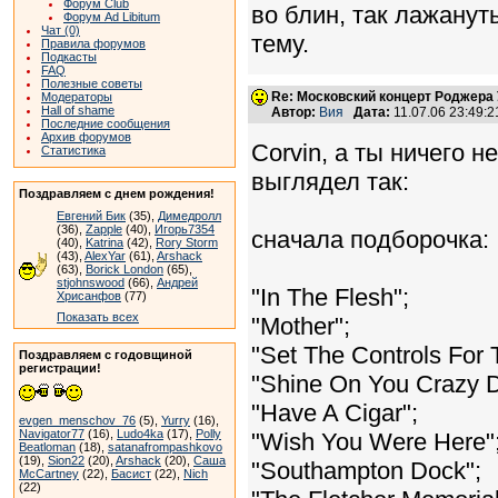
Форум Club
во блин, так лажануться
Форум Ad Libitum
Чат (0)
тему.
Правила форумов
Подкасты
FAQ
Полезные советы
Re: Московский концерт Роджера 
Модераторы
Hall of shame
Автор:
Вия
Дата:
11.07.06 23:49
Последние сообщения
Архив форумов
Corvin, а ты ничего н
Статистика
выглядел так:
Поздравляем с днем рождения!
Евгений Бик
(35),
Димедролл
(36),
Zapple
(40),
Игорь7354
сначала подборочка:
(40),
Katrina
(42),
Rory Storm
(43),
AlexYar
(61),
Arshack
(63),
Borick London
(65),
stjohnswood
(66),
Андрей
"In The Flesh";
Хрисанфов
(77)
Показать всех
"Mother";
"Set The Controls For 
Поздравляем с годовщиной
регистрации!
"Shine On You Crazy 
"Have A Cigar";
evgen_menschov_76
(5),
Yurry
(16),
Navigator77
(16),
Ludo4ka
(17),
Polly
"Wish You Were Here"
Beatloman
(18),
satanafrompashkovo
(19),
Sion22
(20),
Arshack
(20),
Саша
"Southampton Dock";
McCartney
(22),
Басист
(22),
Nich
(22)