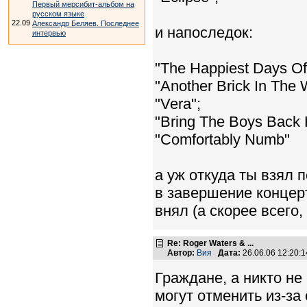
Первый мерсибит-альбом на
русском языке
22.09
Александр Беляев. Последнее
и напоследок:
интервью
"The Happiest Days Of
"Another Brick In The W
"Vera";
"Bring The Boys Back
"Comfortably Numb"
а уж откуда ты взял 
в завершение концер
внял (а скорее всего,
Re: Roger Waters & ...
Автор:
Вия
Дата:
26.06.06 12:20
Граждане, а никто не
могут отменить из-за