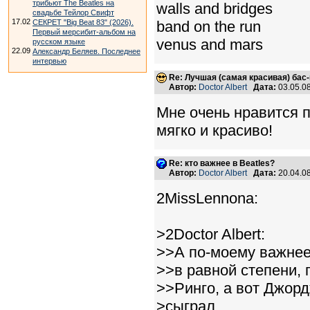
трибьют The Beatles на
walls and bridges
свадьбе Тейлор Свифт
17.02
band on the run
СЕКРЕТ "Big Beat 83" (2026).
Первый мерсибит-альбом на
venus and mars
русском языке
22.09
Александр Беляев. Последнее
интервью
Re: Лучшая (самая красивая) бас
Автор:
Doctor Albert
Дата:
03.05.0
Мне очень нравится па
мягко и красиво!
Re: кто важнее в Beatles?
Автор:
Doctor Albert
Дата:
20.04.0
2MissLennona:
>2Doctor Albert:
>>А по-моему важнее 
>>в равной степени,
>>Ринго, а вот Джор
>сыграл,