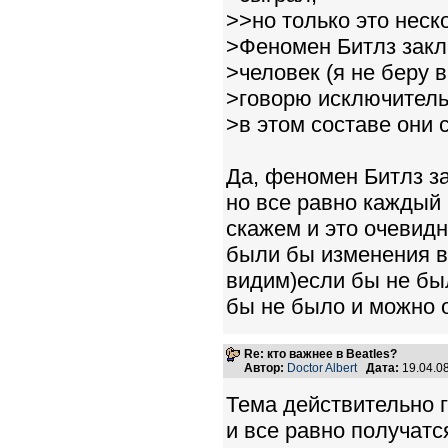
>>но только это неско
>Феномен Битлз закл
>человек (я не беру 
>говорю исключитель
>в этом составе они 
Да, феномен Битлз за
но все равно каждый
скажем и это очевид
были бы изменения в 
видим)если бы не был
бы не было и можно о
Re: кто важнее в Beatles?
Автор:
Doctor Albert
Дата:
19.04.0
Тема действительно г
и все равно получат