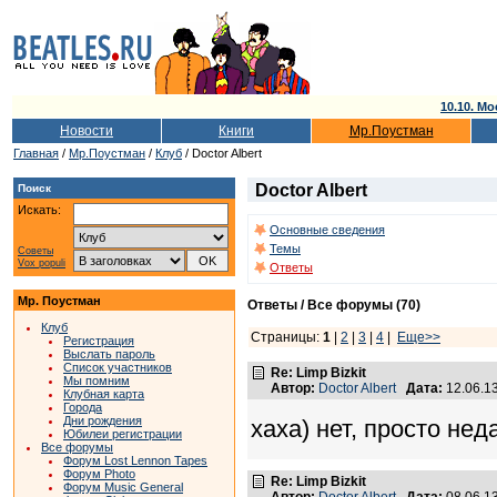
10.10. Мо
Новости
Книги
Мр.Поустман
Главная
/
Мр.Поустман
/
Клуб
/ Doctor Albert
Doctor Albert
Поиск
Искать:
Основные сведения
Темы
Советы
Vox populi
Ответы
Мр. Поустман
Ответы / Все форумы (70)
Клуб
Страницы:
1
|
2
|
3
|
4
|
Еще>>
Регистрация
Выслать пароль
Список участников
Re: Limp Bizkit
Мы помним
Автор:
Doctor Albert
Дата:
12.06.1
Клубная карта
Города
Дни рождения
хаха) нет, просто нед
Юбилеи регистрации
Все форумы
Форум Lost Lennon Tapes
Форум Photo
Re: Limp Bizkit
Форум Music General
Автор:
Doctor Albert
Дата:
08.06.1