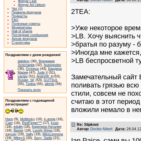
Форум Club
Форум Ad Libitum
Чат (0)
2TEA:
Правила форумов
Подкасты
FAQ
Полезные советы
>Уже некоторое врем
Модераторы
Hall of shame
>LB. Хочу выяснить 
Последние сообщения
Архив форумов
>братья по разуму - 
Статистика
>Иногда мне кажется,
Поздравляем с днем рождения!
>LB беспросветной т
dalobov
(30),
Владимир
Золотарёв
(32),
Nupogodist
(35),
Octopus
(43),
Бардина
Мария
(47),
Jude V
(51),
Замечательный сайт B
vaclav
(51),
AndreW_A
(53),
Ruslan_SF
(53),
GUTSUL
поливать грязью всю 
(55),
Галіна
(55),
alemis
(56)
Показать всех
стили, совсем не пох
считаю в этот период
Поздравляем с годовщиной
регистрации!
вложили немало в нег
Hare
(9),
Muftinsky
(10),
k-annja
(16),
Caer
(16),
RedFinger***
(17),
ksan
Re: Slipknot
(18),
edulet
(18),
Корепина Наталия
Автор:
Doctor Albert
Дата:
26.04.1
(18),
Baster
(18),
Lovely Ringo
(18),
saysay
(19),
Salty
(19),
MissLennona
(19),
MiheyS
(20),
Sexy_Sadie
(21),
Ian Paice, сами вы 10