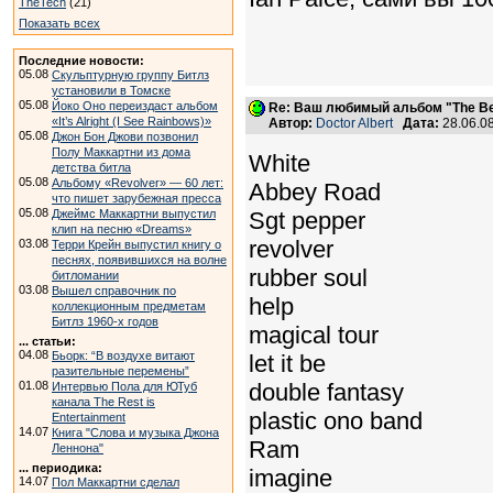
TheTech
(21)
Показать всех
Последние новости:
05.08
Скульптурную группу Битлз
установили в Томске
05.08
Йоко Оно переиздаст альбом
Re: Ваш любимый альбом "The Be
«It’s Alright (I See Rainbows)»
Автор:
Doctor Albert
Дата:
28.06.0
05.08
Джон Бон Джови позвонил
Полу Маккартни из дома
White
детства битла
05.08
Альбому «Revolver» — 60 лет:
Abbey Road
что пишет зарубежная пресса
05.08
Sgt pepper
Джеймс Маккартни выпустил
клип на песню «Dreams»
revolver
03.08
Терри Крейн выпустил книгу о
песнях, появившихся на волне
rubber soul
битломании
03.08
Вышел справочник по
help
коллекционным предметам
Битлз 1960-х годов
magical tour
... статьи:
04.08
Бьорк: “В воздухе витают
let it be
разительные перемены”
double fantasy
01.08
Интервью Пола для ЮТуб
канала The Rest is
plastic ono band
Entertainment
14.07
Книга "Слова и музыка Джона
Ram
Леннона"
... периодика:
imagine
14.07
Пол Маккартни сделал