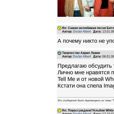
Re: Самая нелюбимая песня Бит
Автор:
Doctor Albert
Дата:
13.01.0
А почему никто не упо
Творчество Аврил Лавин
Автор:
Doctor Albert
Дата:
08.01.0
Предлагаю обсудить 
Лично мне нравятся п
Tell Me и от новой Wh
Кстати она спела Ima
Это сообщение было перемещено из темы "Т
Re: Порассуждаем?Альбом White
Автор:
Doctor Albert
Дата:
17.10.0