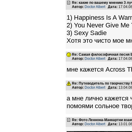
Re: какие по вашему мнению 3 лу
Автор:
Doctor Albert
Дата:
17.04.0
1) Happiness Is A Wa
2) You Never Give Me
3) Sexy Sadie
Хотя это чисто мое мн
Re: Самая философичная песня Б
Автор:
Doctor Albert
Дата:
17.04.0
мне кажется Across T
Re: Путеводитель по творчеству 
Автор:
Doctor Albert
Дата:
13.04.0
а мне лично кажется
помоями сольное тво
Re: Фото Леннона-Маккартни вз
Автор:
Doctor Albert
Дата:
13.01.0