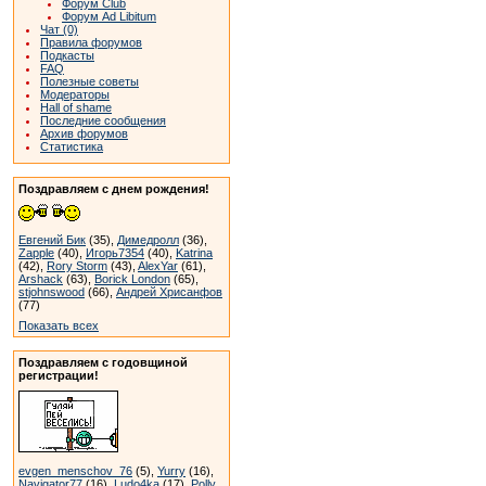
Форум Club
Форум Ad Libitum
Чат (0)
Правила форумов
Подкасты
FAQ
Полезные советы
Модераторы
Hall of shame
Последние сообщения
Архив форумов
Статистика
Поздравляем с днем рождения!
Евгений Бик
(35),
Димедролл
(36),
Zapple
(40),
Игорь7354
(40),
Katrina
(42),
Rory Storm
(43),
AlexYar
(61),
Arshack
(63),
Borick London
(65),
stjohnswood
(66),
Андрей Хрисанфов
(77)
Показать всех
Поздравляем с годовщиной
регистрации!
evgen_menschov_76
(5),
Yurry
(16),
Navigator77
(16),
Ludo4ka
(17),
Polly