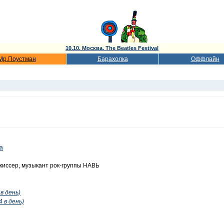
10.10. Москва. The Beatles Festival
Мр.Поустман
Барахолка
Оффлайн
а
жиссер, музыкант рок-группы НАВЬ
в день)
4 в день)