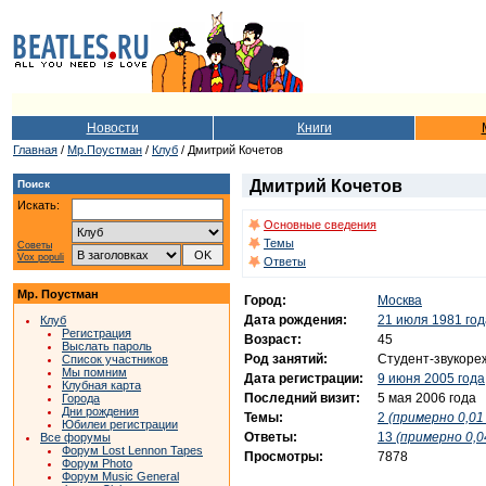
Новости
Книги
Главная
/
Мр.Поустман
/
Клуб
/ Дмитрий Кочетов
Дмитрий Кочетов
Поиск
Искать:
Основные сведения
Темы
Советы
Vox populi
Ответы
Мр. Поустман
Город:
Москва
Дата рождения:
21 июля 1981 год
Клуб
Регистрация
Возраст:
45
Выслать пароль
Род занятий:
Студент-звукоре
Список участников
Мы помним
Дата регистрации:
9 июня 2005 года
Клубная карта
Последний визит:
5 мая 2006 года
Города
Дни рождения
Темы:
2
(примерно 0,01 
Юбилеи регистрации
Ответы:
13
(примерно 0,0
Все форумы
Форум Lost Lennon Tapes
Просмотры:
7878
Форум Photo
Форум Music General