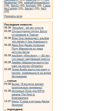
Beatloman
(18),
satanafrompashkovo
(19),
Sion22
(20),
Arshack
(20),
Саша
McCartney
(22),
Басист
(22),
Nich
(22)
Показать всех
Последние новости:
06.08
`Revolver`: 60 лет спустя
05.08
Скульптурную группу Битлз
установили в Томске
05.08
Йоко Оно переиздаст альбом
«It’s Alright (I See Rainbows)»
05.08
Джон Бон Джови позвонил
Полу Маккартни из дома
детства битла
05.08
Альбому «Revolver» — 60 лет:
что пишет зарубежная пресса
05.08
Джеймс Маккартни выпустил
клип на песню «Dreams»
03.08
Терри Крейн выпустил книгу о
песнях, появившихся на волне
битломании
... статьи:
04.08
Бьорк: “В воздухе витают
разительные перемены”
01.08
Интервью Пола для ЮТуб
канала The Rest is
Entertainment
14.07
Книга "Слова и музыка Джона
Леннона"
... периодика: