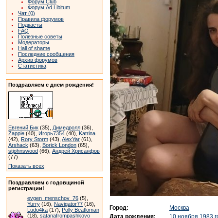
Форум Club
Форум Ad Libitum
Чат (0)
Правила форумов
Подкасты
FAQ
Полезные советы
Модераторы
Hall of shame
Последние сообщения
Архив форумов
Статистика
Поздравляем с днем рождения!
Евгений Бик
(35),
Димедролл
(36),
Zapple
(40),
Игорь7354
(40),
Katrina
(42),
Rory Storm
(43),
AlexYar
(61),
Arshack
(63),
Borick London
(65),
stjohnswood
(66),
Андрей Хрисанфов
(77)
Показать всех
Поздравляем с годовщиной
регистрации!
evgen_menschov_76
(5),
Yurry
(16),
Navigator77
(16),
Город:
Москва
Ludo4ka
(17),
Polly Beatloman
(18),
satanafrompashkovo
Дата рождения:
10 ноября 1983 г