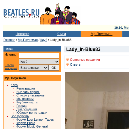
10.10. Мо
Новости
Книги
Мр.Поустман
Главная
/
Мр.Поустман
/
Клуб
/ Lady_in-Blue83
Lady_in-Blue83
Поиск
Искать:
Основные сведения
Ответы
Советы
Vox populi
Мр. Поустман
Клуб
Регистрация
Выслать пароль
Список участников
Мы помним
Клубная карта
Города
Дни рождения
Юбилеи регистрации
Все форумы
Форум Lost Lennon Tapes
Форум Photo
Форум Music General