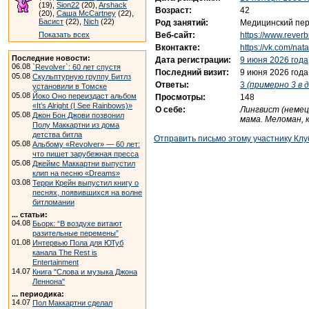
(19),
Sion22
(20),
Arshack
Возраст:
42
(20),
Саша McCartney
(22),
Басист
(22),
Nich
(22)
Род занятий:
Медицинский пер
Веб-сайт:
https://www.rever
Показать всех
Вконтакте:
https://vk.com/nat
Последние новости:
Дата регистрации:
9 июня 2026 года
06.08
`Revolver`: 60 лет спустя
Последний визит:
9 июня 2026 года
05.08
Скульптурную группу Битлз
Ответы:
3
(примерно 3 в д
установили в Томске
05.08
Йоко Оно переиздаст альбом
Просмотры:
148
«It’s Alright (I See Rainbows)»
О себе:
Лингвист (немец
05.08
Джон Бон Джови позвонил
мама. Меломан, 
Полу Маккартни из дома
детства битла
Отправить письмо этому участнику Клу
05.08
Альбому «Revolver» — 60 лет:
что пишет зарубежная пресса
05.08
Джеймс Маккартни выпустил
клип на песню «Dreams»
03.08
Терри Крейн выпустил книгу о
песнях, появившихся на волне
битломании
... статьи:
04.08
Бьорк: “В воздухе витают
разительные перемены”
01.08
Интервью Пола для ЮТуб
канала The Rest is
Entertainment
14.07
Книга "Слова и музыка Джона
Леннона"
... периодика:
14.07
Пол Маккартни сделал