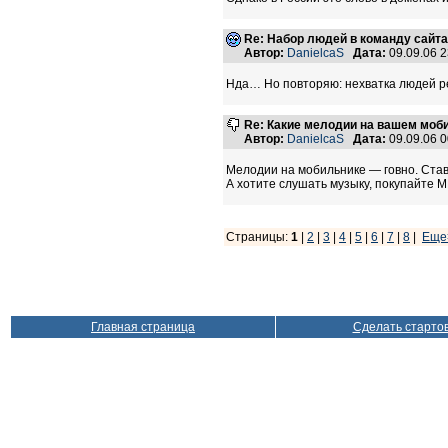
Re: Набор людей в команду сайт
Автор:
DanielcaS
Дата:
09.09.06 
Нда… Но повторяю: нехватка людей ре
Re: Какие мелодии на вашем моб
Автор:
DanielcaS
Дата:
09.09.06 
Мелодии на мобильнике — говно. Став
А хотите слушать музыку, покупайте 
Страницы:
1
|
2
|
3
|
4
|
5
|
6
|
7
|
8
|
Еще
Главная страница
Сделать старто