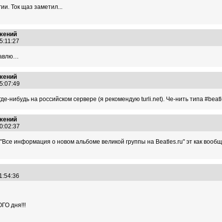
и. Ток щаз заметил...
ожений
05:11:27
ставлю…
ожений
05:07:49
е-нибудь на российском сервере (я рекомендую turli.net). Че-нить типа #bea
ожений
20:02:37
 "Все информация о новом альбоме великой группы на Beatles.ru" эт как во
21:54:36
ГО дня!!!