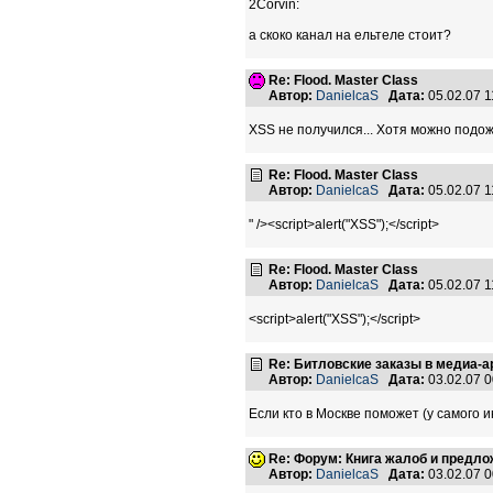
2Corvin:
а скоко канал на ельтеле стоит?
Re: Flood. Master Class
Автор:
DanielcaS
Дата:
05.02.07 
XSS не получился... Хотя можно подожд
Re: Flood. Master Class
Автор:
DanielcaS
Дата:
05.02.07 
" /><script>alert("XSS");</script>
Re: Flood. Master Class
Автор:
DanielcaS
Дата:
05.02.07 
<script>alert("XSS");</script>
Re: Битловские заказы в медиа-а
Автор:
DanielcaS
Дата:
03.02.07 
Если кто в Москве поможет (у самого 
Re: Форум: Книга жалоб и предл
Автор:
DanielcaS
Дата:
03.02.07 