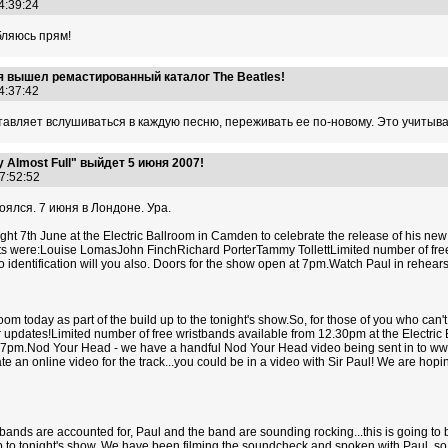
04:39:24
бляюсь прям!
ря вышел ремастированный каталог The Beatles!
04:37:42
авляет вслушиваться в каждую песню, переживать ее по-новому. Это учитывая, 
Almost Full" выйдет 5 июня 2007!
17:52:52
ялся. 7 июня в Лондоне. Ура.
ht 7th June at the Electric Ballroom in Camden to celebrate the release of his ne
kets were:Louise LomasJohn FinchRichard PorterTammy TollettLimited number of free 
oto identification will you also. Doors for the show open at 7pm.Watch Paul in rehe
oom today as part of the build up to the tonight's show.So, for those of you who can'
dates!Limited number of free wristbands available from 12.30pm at the Electric Ball
 at 7pm.Nod Your Head - we have a handful Nod Your Head video being sent in to 
 an online video for the track...you could be in a video with Sir Paul! We are hoping
tbands are accounted for, Paul and the band are sounding rocking...this is going t
 up to tonight's show. We have been filming the soundcheck and spoken with Paul, so