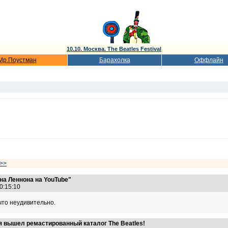
10.10. Москва. The Beatles Festival
Мр.Поустман
Барахолка
Оффлайн
>>
на Леннона на YouTube"
20:15:10
 что неудивительно.
ря вышел ремастированный каталог The Beatles!