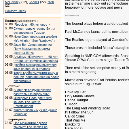
McCartney
(22),
Басист
(22),
Nich
in the meantime check out some footage o
(22)
tomorrow for more footage and news!
Показать всех
------------
Последние новости:
The legend plays before a celeb-packe
06.08
`Revolver`: 60 лет спустя
05.08
Скульптурную группу Битлз
Paul McCartney launched his new album 
установили в Томске
05.08
Йоко Оно переиздаст альбом
The Beatles legend played at Camden's E
«It’s Alright (I See Rainbows)»
05.08
Джон Бон Джови позвонил
Those present included Macca's daughter
Полу Маккартни из дома
детства битла
Speaking to NME.COM afterwards, Brosnan
05.08
Альбому «Revolver» — 60 лет:
'House Of Wax' and new single 'Dance To
что пишет зарубежная пресса
05.08
Джеймс Маккартни выпустил
Thee rest of the set comprise mainly of B
клип на песню «Dreams»
in a mass singalong.
03.08
Терри Крейн выпустил книгу о
песнях, появившихся на волне
Macca also covered Carl Perkins' rock'n'
битломании
solo album 'Tug Of War'.
... статьи:
04.08
Бьорк: “В воздухе витают
Drive My Car
разительные перемены”
Only Mama Knows
01.08
Интервью Пола для ЮТуб
Dance Tonight
канала The Rest is
C Moon
Entertainment
The Long And Winding Road
14.07
Книга "Слова и музыка Джона
I'll Follow The Sun
Леннона"
Calico Skies
... периодика:
That Was Me
14.07
Пол Маккартни сделал
Blackbird
трибьют The Beatles на
Here Today