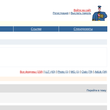
Войти на сайт
Регистрация
|
Выслать пароль
Ссылки
Спецпроекты
|
|
|
|
|
Все форумы (158)
LLT (43)
Photo (1)
MG (1)
Club (79)
AdLib (34)
Перейти в тему