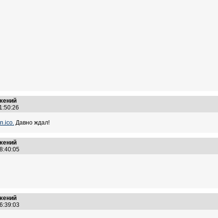
ожений
11:50:26
n.ico.
Давно ждал!
ожений
18:40:05
ожений
16:39:03