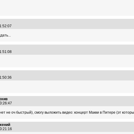
11:52:07
ать...
11:51:08
11:50:36
рхив
00:26:47
инет не оч быстрый), смогу выложить видео: концерт Макки в Питере (эт кото
ожений
00:21:16