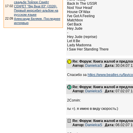
свадьбе Тейлор Свифт
Back In The USSR
17.02
СЕКРЕТ "Big Beat 83" (2026).
Nod Your Head'
Первый мерсибит-альбом на
House Of Wax
русском языке
I've Got A Feeling
22.09
Александр Беляев. Последнее
Matchbox
интервью
Get Back
Hey Jude
-
Hey Jude (reprise)
Let It Be
Lady Madonna
I Saw Her Standing There
Re: Форум: Книга жалоб и предл
Автор:
DanielcaS
Дата:
30.04.07 
Спасибо за
https://www.beatles.ru/favico
Re: Форум: Книга жалоб и предл
Автор:
DanielcaS
Дата:
07.02.07 
2Corvin:
гы =). я имею в виду скорость:)
Re: Форум: Книга жалоб и предл
Автор:
DanielcaS
Дата:
06.02.07 