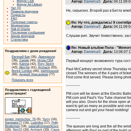
Форум Club
Автор:
DanielcaS
Дата:
04.11.09 
Форум Ad Libitum
Чат (0)
Не, серьезно. Второй раз в Битлз влю
Правила форумов
Подкасты
FAQ
Полезные советы
Re: Ну что, дождались! 9 сентяб
Модераторы
Автор:
DanielcaS
Дата:
04.11.09 
Hall of shame
Последние сообщения
Слушаю рип. Звучит божественно, заст
Архив форумов
Статистика
Re: Новый альбом Пола - "Memory 
Поздравляем с днем рождения!
Автор:
DanielcaS
Дата:
13.06.07 
Евгений Бик
(35),
Димедролл
(36),
Zapple
(40),
Игорь7354
Первый концерт возможного тура состо
(40),
Katrina
(42),
Rory Storm
(43),
AlexYar
(61),
Arshack
(63),
Paul McCartney secret show Thursday nig
Borick London
(65),
stjohnswood
closed.The winners of the 4 pairs of tic
(66),
Андрей Хрисанфов
(77)
First come first served. Please bring ph
Показать всех
------------
Поздравляем с годовщиной
PM.com will be down at the Electric Ballr
регистрации!
PM.com and Paul's You Tube channel for up
will you also. Doors for the show open
want to get as many as possible and create
camera out and get your head nodding!
------------
evgen_menschov_76
(5),
Yurry
(16),
Navigator77
(16),
Ludo4ka
(17),
Polly
The queues are long and the all the wris
Beatloman
(18),
satanafrompashkovo
(19),
Sion22
(20),
Arshack
(20),
Саша
afternoon with Paul as part of the build