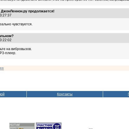
а ДжонЛеннон.ру продолжается!
23:27:37
ально чувствуется.
ильном?
00:22:02
ьте на вибровызов.
MP3-плеер.
>>
вой
Контакты