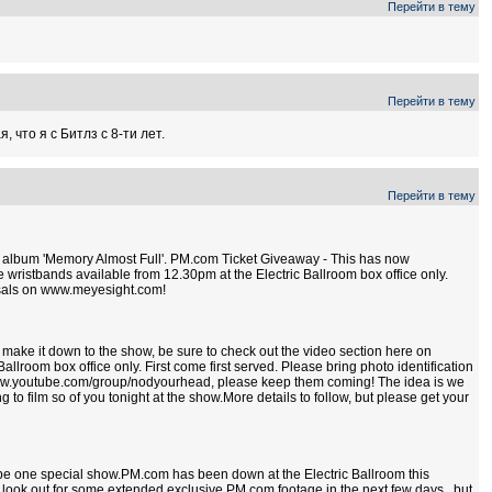
Перейти в тему
Перейти в тему
что я с Битлз с 8-ти лет.
Перейти в тему
w album 'Memory Almost Full'. PM.com Ticket Giveaway - This has now
wristbands available from 12.30pm at the Electric Ballroom box office only.
arsals on www.meyesight.com!
t make it down to the show, be sure to check out the video section here on
room box office only. First come first served. Please bring photo identification
www.youtube.com/group/nodyourhead, please keep them coming! The idea is we
 to film so of you tonight at the show.More details to follow, but please get your
o be one special show.PM.com has been down at the Electric Ballroom this
 look out for some extended exclusive PM.com footage in the next few days...but