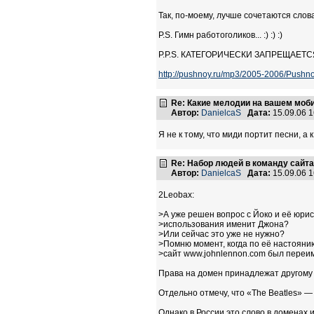
Так, по-моему, лучше сочетаются слова
P.S. Гимн работоголиков... :) :) :)
P.P.S. КАТЕГОРИЧЕСКИ ЗАПРЕЩАЕТСЯ т
http://pushnoy.ru/mp3/2005-2006/Push
Re: Какие мелодии на вашем моб
Автор:
DanielcaS
Дата:
15.09.06 
Я не к тому, что миди портит песни, а
Re: Набор людей в команду сайт
Автор:
DanielcaS
Дата:
15.09.06 
2Leobax:
>А уже решен вопрос с Йоко и её юри
>использования именит Джона?
>Или сейчас это уже не нужно?
>Помню момент, когда по её настояни
>сайт www.johnlennon.com был переи
Права на домен принадлежат другому 
Отдельно отмечу, что «The Beatles» —
Однако в России это слово в доменах