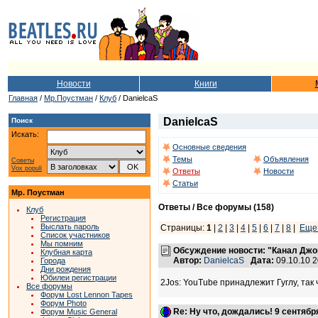
Новости
Книги
Главная
/
Мр.Поустман
/
Клуб
/ DanielcaS
DanielcaS
Поиск
Искать:
Основные сведения
Темы
Объявления
Советы
Vox populi
Ответы
Новости
Статьи
Мр. Поустман
Ответы / Все форумы (158)
Клуб
Регистрация
Выслать пароль
Страницы:
1
|
2
|
3
|
4
|
5
|
6
|
7
|
8
|
Еще
Список участников
Мы помним
Обсуждение новости: "Канал Джо
Клубная карта
Автор:
DanielcaS
Дата:
09.10.10 
Города
Дни рождения
Юбилеи регистрации
2Jos: YouTube принадлежит Гуглу, так
Все форумы
Форум Lost Lennon Tapes
Форум Photo
Re: Ну что, дождались! 9 сентяб
Форум Music General