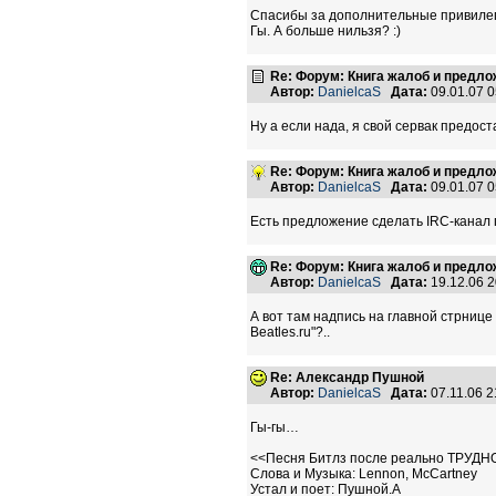
Спасибы за дополнительные привилеги
Гы. А больше нильзя? :)
Re: Форум: Книга жалоб и предл
Автор:
DanielcaS
Дата:
09.01.07 
Ну а если нада, я свой сервак предо
Re: Форум: Книга жалоб и предл
Автор:
DanielcaS
Дата:
09.01.07 
Есть предложение сделать IRC-канал гд
Re: Форум: Книга жалоб и предл
Автор:
DanielcaS
Дата:
19.12.06 
А вот там надпись на главной стрнице
Beatles.ru"?..
Re: Александр Пушной
Автор:
DanielcaS
Дата:
07.11.06 
Гы-гы…
<<Песня Битлз после реально ТРУДНО
Слова и Музыка: Lennon, McCartney
Устал и поет: Пушной.А