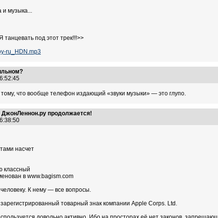
 и музыка...
анцевать под этот трек!!!>>
noy-ru_HDN.mp3
ильном?
16:52:45
 к тому, что вообще телефон издающий «звуки музыки» — это глупо.
а ДжонЛеннон.ру продолжается!
16:38:50
стами насчет
ю классный
менован в www.bagism.com
человеку. К нему — все вопросы.
 зарегистрированный товарный знак компании Apple Corps. Ltd.
 используется довольно активно. Ибо на просторах её нет законов, запрещаю