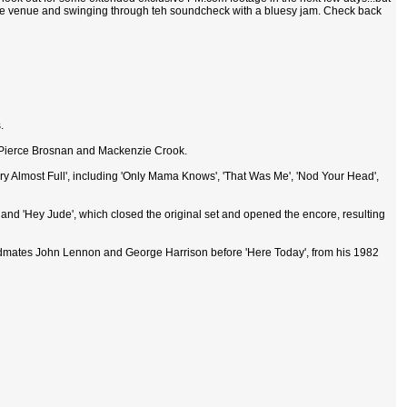
 the venue and swinging through teh soundcheck with a bluesy jam. Check back
.
s Pierce Brosnan and Mackenzie Crook.
 Almost Full', including 'Only Mama Knows', 'That Was Me', 'Nod Your Head',
' and 'Hey Jude', which closed the original set and opened the encore, resulting
bandmates John Lennon and George Harrison before 'Here Today', from his 1982