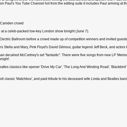
n Paul's You Tube Channel hot from the editing suite it includes Paul arriving at
d Camden crowd
at a celeb-packed low-key London show tonight (June 7).
lectric Ballroom before a crowd made up of competiton winners and invited guests
s Stella and Mary, Pink Floyd's David Gilmour, guitar legend Jeff Beck, and actor
 decalred McCartney's set "fantastic". There were five songs from new LP 'Memory
night'.
eatles classics like opener 'Drive My Car', 'The Long And Winding Road', 'Blackbird
roll classic 'Matchbox', and paid tribute to his deceased wife Linda and Beatles 