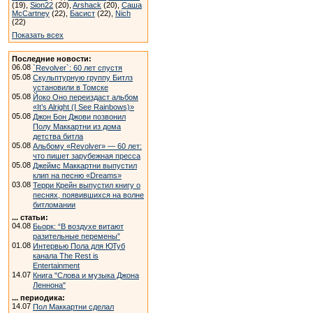
(19),
Sion22
(20),
Arshack
(20),
Саша
McCartney
(22),
Басист
(22),
Nich
(22)
Показать всех
Последние новости:
06.08
`Revolver`: 60 лет спустя
05.08
Скульптурную группу Битлз
установили в Томске
05.08
Йоко Оно переиздаст альбом
«It’s Alright (I See Rainbows)»
05.08
Джон Бон Джови позвонил
Полу Маккартни из дома
детства битла
05.08
Альбому «Revolver» — 60 лет:
что пишет зарубежная пресса
05.08
Джеймс Маккартни выпустил
клип на песню «Dreams»
03.08
Терри Крейн выпустил книгу о
песнях, появившихся на волне
битломании
... статьи:
04.08
Бьорк: “В воздухе витают
разительные перемены”
01.08
Интервью Пола для ЮТуб
канала The Rest is
Entertainment
14.07
Книга "Слова и музыка Джона
Леннона"
... периодика:
14.07
Пол Маккартни сделал