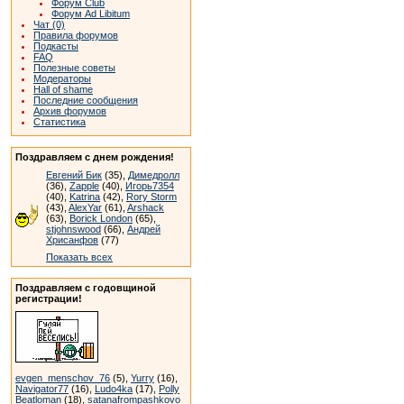
Форум Club
Форум Ad Libitum
Чат (0)
Правила форумов
Подкасты
FAQ
Полезные советы
Модераторы
Hall of shame
Последние сообщения
Архив форумов
Статистика
Поздравляем с днем рождения!
Евгений Бик
(35),
Димедролл
(36),
Zapple
(40),
Игорь7354
(40),
Katrina
(42),
Rory Storm
(43),
AlexYar
(61),
Arshack
(63),
Borick London
(65),
stjohnswood
(66),
Андрей
Хрисанфов
(77)
Показать всех
Поздравляем с годовщиной
регистрации!
evgen_menschov_76
(5),
Yurry
(16),
Navigator77
(16),
Ludo4ka
(17),
Polly
Beatloman
(18),
satanafrompashkovo