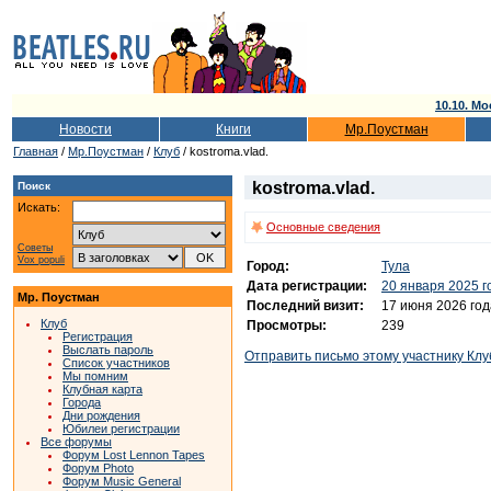
10.10. Мо
Новости
Книги
Мр.Поустман
Главная
/
Мр.Поустман
/
Клуб
/ kostroma.vlad.
kostroma.vlad.
Поиск
Искать:
Основные сведения
Советы
Vox populi
Город:
Тула
Дата регистрации:
20 января 2025 г
Мр. Поустман
Последний визит:
17 июня 2026 год
Клуб
Просмотры:
239
Регистрация
Выслать пароль
Отправить письмо этому участнику Клу
Список участников
Мы помним
Клубная карта
Города
Дни рождения
Юбилеи регистрации
Все форумы
Форум Lost Lennon Tapes
Форум Photo
Форум Music General